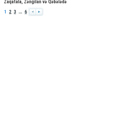
Zaqatala, Zəngilan və Qəbələdə
ağacların qanunsuz kəsilməsi
1
2
3
...
6
faktları aşkarlanıb