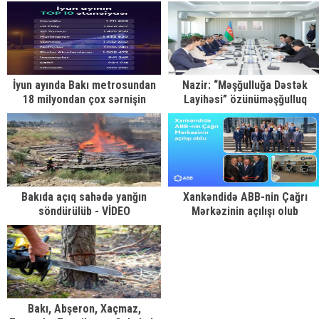
qəbulu keçirib
Xameneinin vida mərasimində
iştirak edib
İyun ayında Bakı metrosundan
Nazir: “Məşğulluğa Dəstək
18 milyondan çox sərnişin
Layihəsi” özünüməşğulluq
istifadə edib
proqramının genişləndirilməsin
mühüm dəstək olur
Bakıda açıq sahədə yanğın
Xankəndidə ABB-nin Çağrı
söndürülüb - VİDEO
Mərkəzinin açılışı olub
Bakı, Abşeron, Xaçmaz,