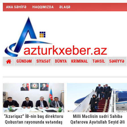
ANA SƏHİFƏ
HAQQIMIZDA
ƏLAQƏ
GÜNDƏM
SİYASƏT
DÜNYA
KRİMİNAL
TƏHSİL
SƏHİYYƏ
“Azəriqaz” İB-nin baş direktoru
Milli Məclisin sədri Sahibə
Qobustan rayonunda vətəndaş
Qafarova Ayətullah Seyid Əli