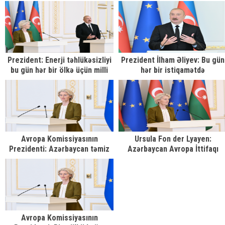
böyük önəm veririk
əsas ticarət tərəfdaşıdır
Prezident: Enerji təhlükəsizliyi
Prezident İlham Əliyev: Bu gün
bu gün hər bir ölkə üçün milli
hər bir istiqamətdə
maraq məsələsidir
Azərbaycanın ərazisindən
keçən yük həcmi artır
Avropa Komissiyasının
Ursula Fon der Lyayen:
Prezidenti: Azərbaycan təmiz
Azərbaycan Avropa İttifaqı
enerji üçün də regionda qovşaq
üçün etibarlı tərəfdaş olduğun
rolunu oynaya bilər
sübut edib
Avropa Komissiyasının