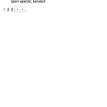
işləri aparılır, hərəkət
məhdudlaşdırılır
1
2
3