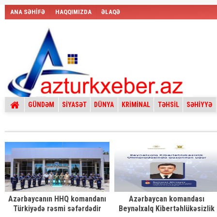
ANA SƏHİFƏ
HAQQIMIZDA
ƏLAQƏ
GÜNDƏM
SİYASƏT
DÜNYA
KRİMİNAL
TƏHSİL
SƏHİYYƏ
Azərbaycanın HHQ komandanı
Azərbaycan komandası
Türkiyədə rəsmi səfərdədir
Beynəlxalq Kibertəhlükəsizlik