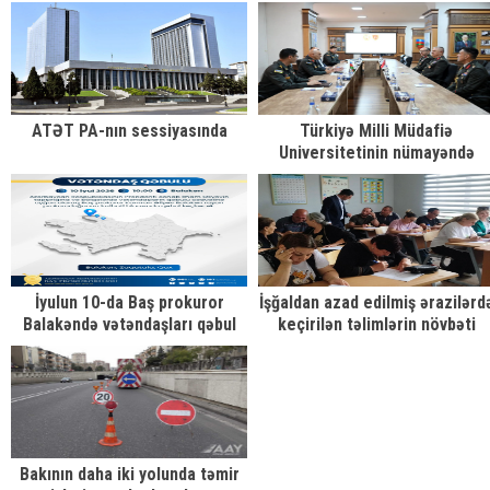
Olimpiadasında bürünc medal
qazanıb
ATƏT PA-nın sessiyasında
Türkiyə Milli Müdafiə
Universitetinin nümayəndə
heyəti ilə hərbi təhsil sahəsind
əməkdaşlığın inkişaf
perspektivləri müzakirə olunu
İyulun 10-da Baş prokuror
İşğaldan azad edilmiş ərazilərd
Balakəndə vətəndaşları qəbul
keçirilən təlimlərin növbəti
edəcək
mərhələsi başa çatıb
Bakının daha iki yolunda təmir