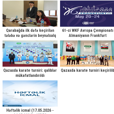
tur təşkil edib
Qarabağda ilk dəfə keçirilən
61-ci WKF Avropa Çempionatı
tələbə və gənclərin beynəlxalq
Almaniyanın Frankfurt
BMT Modeli konfransı davam
şəhərində uğurla başa çatıb
edir
Qazaxda karate turniri: qaliblər
Qazaxda karate turniri keçirili
mükafatlandırıldı
Həftəlik icmal (17.05.2026 -