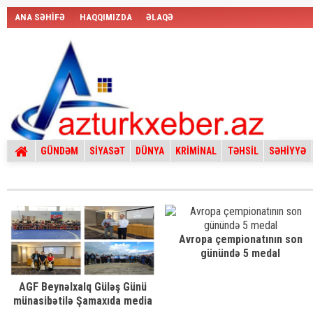
ANA SƏHİFƏ
HAQQIMIZDA
ƏLAQƏ
GÜNDƏM
SİYASƏT
DÜNYA
KRİMİNAL
TƏHSİL
SƏHİYYƏ
Avropa çempionatının son
günündə 5 medal
AGF Beynəlxalq Güləş Günü
münasibətilə Şamaxıda media