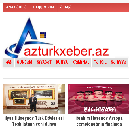
ANA SƏHİFƏ
HAQQIMIZDA
ƏLAQƏ
GÜNDƏM
SİYASƏT
DÜNYA
KRİMİNAL
TƏHSİL
SƏHİYYƏ
İlyas Hüseynov Türk Dövlətləri
İbrahim Həsənov Avropa
Təşkilatının yeni dünya
çempionatının finalında