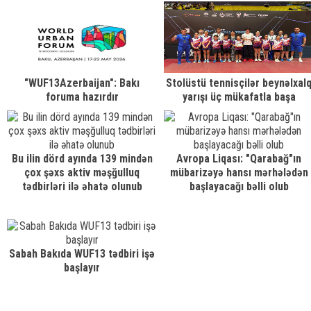
nizamındakı rolundan danışıb
"WUF13Azerbaijan": Bakı
Stolüstü tennisçilər beynəlxal
foruma hazırdır
yarışı üç mükafatla başa
vurublar
Bu ilin dörd ayında 139 mindən
Avropa Liqası: "Qarabağ"ın
çox şəxs aktiv məşğulluq
mübarizəyə hansı mərhələdən
tədbirləri ilə əhatə olunub
başlayacağı bəlli olub
Sabah Bakıda WUF13 tədbiri işə
başlayır