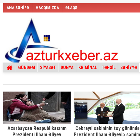
ANA SƏHİFƏ
HAQQIMIZDA
ƏLAQƏ
GÜNDƏM
SİYASƏT
DÜNYA
KRİMİNAL
TƏHSİL
SƏHİYYƏ
Azərbaycan Respublikasının
Cəbrayıl sakininin toy günündə
Prezidenti İlham Əliyev
Prezident İlham Əliyevlə səmim