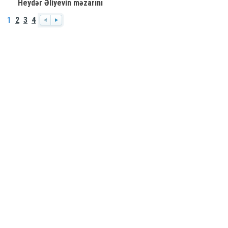
Heydər Əliyevin məzarını
ziyarət edib
1
2
3
4