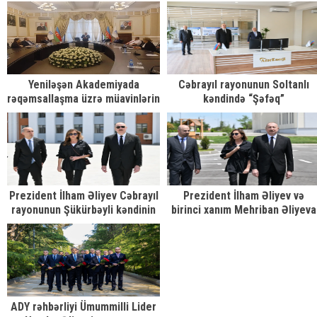
dilənçiliyi qadağan etdi
dialoqu
Yeniləşən Akademiyada
Cəbrayıl rayonunun Soltanlı
rəqəmsallaşma üzrə müavinlərin
kəndində “Şəfəq”
seçilməsinə dair müsahibə
yarımstansiyasının açılışı olub
təşkil olunub
Prezident İlham Əliyev Cəbrayıl
Prezident İlham Əliyev və
rayonunun Şükürbəyli kəndinin
birinci xanım Mehriban Əliyeva
açılışında iştirak edib
Şükürbəyli kəndində fərdi
evlərdə yaradılmış şəraitlə tanı
olublar
ADY rəhbərliyi Ümummilli Lider