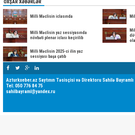
OXŞAR XƏBƏRLƏR
Milli Məclisin iclasında
Mil
Mil
Milli Məclisin yaz sessiyasında
dö
növbəti plenar iclası keçirilib
ol
ox
Milli Məclisin 2025-ci ilin yaz
sessiyası başa çatıb
Azturkxeber.az Saytının Təsisçisi və Direktoru Sahilə Bayramlı
Tel: 050 776 84 75
sahilbayraml@yandex.ru