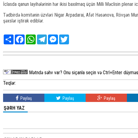
İclasda qanun layihələrinin hər ikisi baxılmaq üçün Milli Məclisin plenar i
Tədbirdə komitənin üzvləri Nigar Arpadarai, Afət Həsənova, Rövşən Mur
şəxslər iştirak ediblər.
Share
Facebook
WhatsApp
Telegram
Messenger
Twitter
Mətndə səhv var? Onu siçanla seçin və Ctrl+Enter düyməsi
Teqlər:
Paylaş
Paylaş
Paylaş
ŞƏRH YAZ