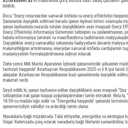
Azturkxeber.az
-ın məlumatına görə, komitə sədri Sadiq Qurbanov gündəl
bildirib.
Öncə “Enerji resurslardan səmərəli istifadə və enerji effektivliyi haqqı
Qanununda dəyişiklik edilməsi barədə qanun layihəsi birinci oxunuşda müza
qanun layihəsində nəzərdə tutulan dəyişikliklərin əsas məqsədi Enerji Eff
Enerji Effektivliyi İnformasiya Sisteminin tətbiqinin və saxlanılmasının, 
habelə informasiya təminatı və maarifləndirmə tədbirlərinin maliyyələşdir
Dəyişikliklər enerji səmərəliliyi sahəsində fəaliyyətlərin davamlı maliyyə
məlumatlılığının artırılmasına, enerjidən səmərəli istifadə vərdişlərinin tə
mədəniyyətinin formalaşdırılmasına xidmət edəcək.
Daha sonra Milli Məclis Aparatının İqtisadi qanunvericilik şöbəsinin 
təchizatı haqqında” Azərbaycan Respublikasının 2025-ci il 8 iyul tarixli 
əlaqədar Azərbaycan Respublikasının bəzi qanunlarında dəyişiklik edilm
məlumat verib.
Qeyd edilib ki, qanun layihəsinə edilən dəyişikliklərin əsas məqsədi “Qa
tətbiqindən irəli gələn hüquqi uyğunlaşdırmaları təmin etməkdir. Belə k
18.59-cu maddə ləğv edilir və “Energetika haqqında” qanunda terminoloji 
qanunvericiliyin vahidliyi və ardıcıllığı təmin olunur.
Məsələlərlə bağlı müzakirədə Təbii ehtiyatlar, energetika və ekologiya k
Vüqar Rəhimzadə çıxış edərək sənədlərlə bağlı fikirlərini səsləndiriblər, bəz