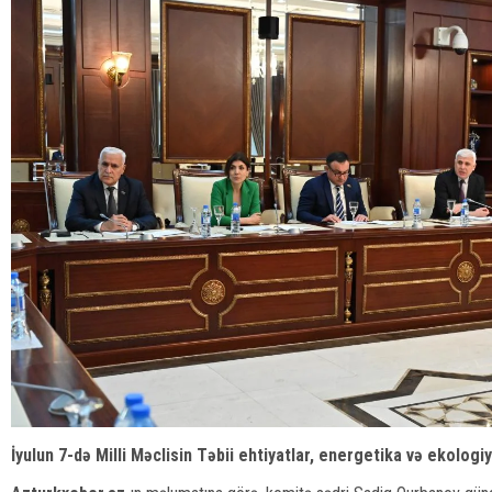
İyulun 7-də Milli Məclisin Təbii ehtiyatlar, energetika və ekologiy