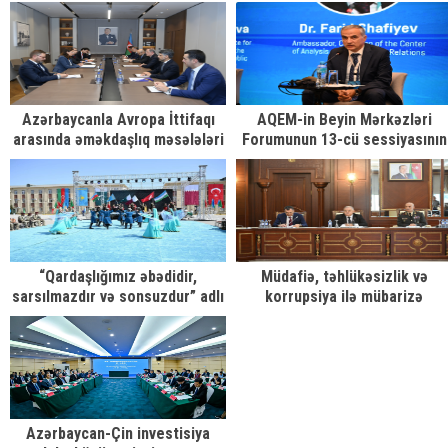
qollu heç-heçə edib -
hazırlıq gedir
YENİLƏNİB 5
Azərbaycanla Avropa İttifaqı
AQEM-in Beyin Mərkəzləri
arasında əməkdaşlıq məsələləri
Forumunun 13-cü sessiyasının
müzakirə edilib
birinci gününə yekun vurulub
“Qardaşlığımız əbədidir,
Müdafiə, təhlükəsizlik və
sarsılmazdır və sonsuzdur” adlı
korrupsiya ilə mübarizə
bədii proqram təqdim olunub
komitəsinin iclasında 3 məsələ
müzakirə edilib
Azərbaycan-Çin investisiya