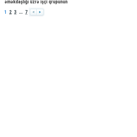
əməkdaşlığı üzrə işçi qrupunun
ilk iclası keçirilib
1
2
3
...
7