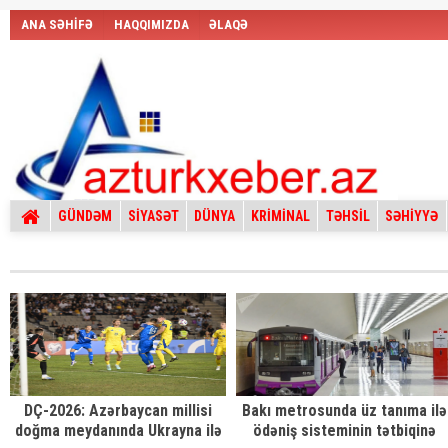
ANA SƏHİFƏ
HAQQIMIZDA
ƏLAQƏ
GÜNDƏM
SİYASƏT
DÜNYA
KRİMİNAL
TƏHSİL
SƏHİYYƏ
DÇ-2026: Azərbaycan millisi
Bakı metrosunda üz tanıma ilə
doğma meydanında Ukrayna ilə
ödəniş sisteminin tətbiqinə