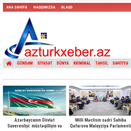
ANA SƏHİFƏ
HAQQIMIZDA
ƏLAQƏ
GÜNDƏM
SİYASƏT
DÜNYA
KRİMİNAL
TƏHSİL
SƏHİYYƏ
Azərbaycanın Dövlət
Milli Məclisin sədri Sahibə
Suverenliyi: müstəqilliyin və
Qafarova Malayziya Parlament