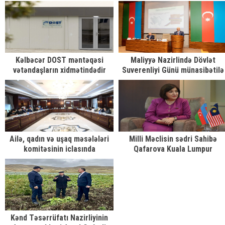
ərazi bütövlüyünün rəmzi
Nümayəndələr Palatasının sədr
ilə görüşüb
Kəlbəcər DOST məntəqəsi
Maliyyə Nazirlində Dövlət
vətəndaşların xidmətindədir
Suverenliyi Günü münasibətilə
tədbir keçirilib
Ailə, qadın və uşaq məsələləri
Milli Məclisin sədri Sahibə
komitəsinin iclasında
Qafarova Kuala Lumpur
şəhərinin meri, BMT-nin
Məskunlaşma Proqramının
sabiq icraçı direktoru Maimun
Mohd Şərif ilə görüşüb
Kənd Təsərrüfatı Nazirliyinin