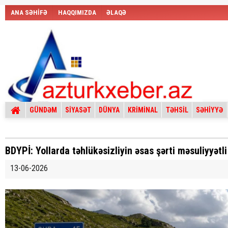
ANA SƏHİFƏ
HAQQIMIZDA
ƏLAQƏ
GÜNDƏM
SİYASƏT
DÜNYA
KRİMİNAL
TƏHSİL
SƏHİYYƏ
BDYPİ: Yollarda təhlükəsizliyin əsas şərti məsuliyyətli
13-06-2026