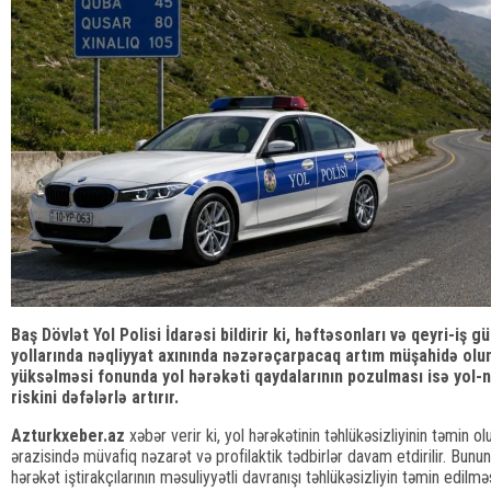
Baş Dövlət Yol Polisi İdarəsi bildirir ki, həftəsonları və qeyri-iş 
yollarında nəqliyyat axınında nəzərəçarpacaq artım müşahidə olunu
yüksəlməsi fonunda yol hərəkəti qaydalarının pozulması isə yol-n
riskini dəfələrlə artırır.
Azturkxeber.az
xəbər verir ki, yol hərəkətinin təhlükəsizliyinin təmin 
ərazisində müvafiq nəzarət və profilaktik tədbirlər davam etdirilir. Bunun
hərəkət iştirakçılarının məsuliyyətli davranışı təhlükəsizliyin təmin edi