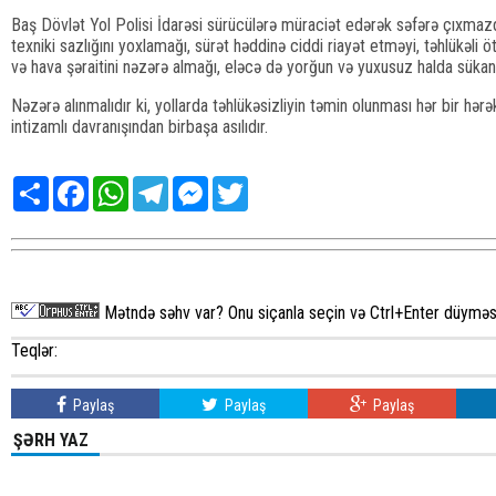
Baş Dövlət Yol Polisi İdarəsi sürücülərə müraciət edərək səfərə çıxmazda
texniki sazlığını yoxlamağı, sürət həddinə ciddi riayət etməyi, təhlükəli
və hava şəraitini nəzərə almağı, eləcə də yorğun və yuxusuz halda sükan
Nəzərə alınmalıdır ki, yollarda təhlükəsizliyin təmin olunması hər bir hərək
intizamlı davranışından birbaşa asılıdır.
Share
Facebook
WhatsApp
Telegram
Messenger
Twitter
Mətndə səhv var? Onu siçanla seçin və Ctrl+Enter düyməsi
Teqlər:
Paylaş
Paylaş
Paylaş
ŞƏRH YAZ