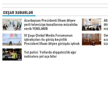
OXŞAR XƏBƏRLƏR
Azərbaycan Prezidenti İlham Əliyev
AD
yerli televiziya kanallarına müsahibə
Əli
verib YENİLƏNİB
ni
be
III Şuşa Qlobal Media Forumunun
Om
iştirakçıları ilə görüş keçirilib
aza
Prezident İlham Əliyev görüşdə iştirak
üzr
edib
Yol polisi: Yollarda diqqətsizlik ağır
nəticələrə yol aça bilər