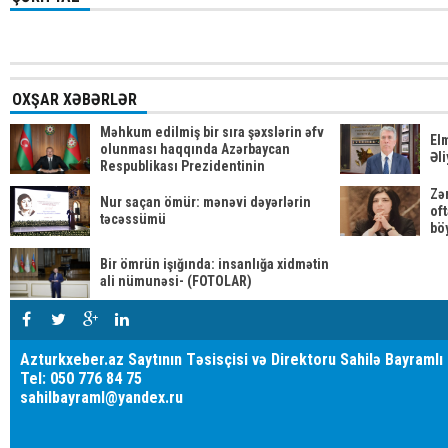
OXŞAR XƏBƏRLƏR
Məhkum edilmiş bir sıra şəxslərin əfv
Elm
olunması haqqında Azərbaycan
Əli
Respublikası Prezidentinin
Sərəncamı
Zə
Nur saçan ömür: mənəvi dəyərlərin
of
təcəssümü
bö
Bir ömrün işığında: insanlığa xidmətin
ali nümunəsi- (FOTOLAR)
Azturkxeber.az Saytının Təsisçisi və Direktoru Sahilə Bayramlı
Tel: 050 776 84 75
sahilbayraml@yandex.ru