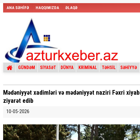
ANA SƏHİFƏ
HAQQIMIZDA
ƏLAQƏ
GÜNDƏM
SİYASƏT
DÜNYA
KRİMİNAL
TƏHSİL
SƏHİYYƏ
Mədəniyyət xadimləri və mədəniyyət naziri Fəxri xiya
ziyarət edib
10-05-2026