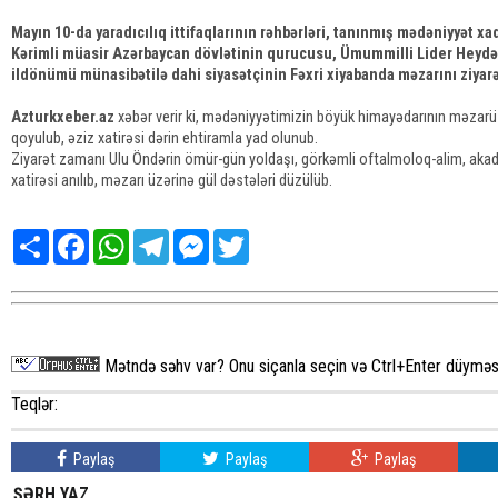
Mayın 10-da yaradıcılıq ittifaqlarının rəhbərləri, tanınmış mədəniyyət xa
Kərimli müasir Azərbaycan dövlətinin qurucusu, Ümummilli Lider Heydə
ildönümü münasibətilə dahi siyasətçinin Fəxri xiyabanda məzarını ziyarə
Azturkxeber.az
xəbər verir ki, mədəniyyətimizin böyük himayədarının məzarü
qoyulub, əziz xatirəsi dərin ehtiramla yad olunub.
Ziyarət zamanı Ulu Öndərin ömür-gün yoldaşı, görkəmli oftalmoloq-alim, akad
xatirəsi anılıb, məzarı üzərinə gül dəstələri düzülüb.
Share
Facebook
WhatsApp
Telegram
Messenger
Twitter
Mətndə səhv var? Onu siçanla seçin və Ctrl+Enter düyməsi
Teqlər:
Paylaş
Paylaş
Paylaş
ŞƏRH YAZ