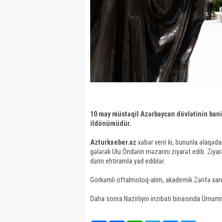
10 may müstəqil Azərbaycan dövlətinin ban
ildönümüdür.
Azturkxeber.az
xəbər verir ki, bununla əlaqəda
gələrək Ulu Öndərin məzarını ziyarət edib. Ziyar
dərin ehtiramla yad ediblər.
Görkəmli oftalmoloq-alim, akademik Zərifə xanım
Daha sonra Nazirliyin inzibati binasında Ümummil