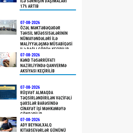
ILƏ SƏRNIŞIN DAŞIMALARI
17% ARTIB
07-08-2026
ÖZƏL MƏKTƏBƏQƏDƏR
TƏHSIL MÜƏSSISƏLƏRININ
NÜMAYƏNDƏLƏRI ILƏ
MALIYYƏLƏŞMƏ MÜSABIQƏSI
ILƏ BAĞLI GÖRÜŞ KEÇIRILIB
07-08-2026
KƏND TƏSƏRRÜFATI
NAZIRLIYINDƏ QANVERMƏ
AKSIYASI KEÇIRILIB
07-08-2026
RÜŞVƏT ALMAQDA
TƏQSIRLƏNDIRILƏN VƏZIFƏLI
ŞƏXSLƏR BARƏSINDƏ
CINAYƏT IŞI MƏHKƏMƏYƏ
GÖNDƏRILIB
07-08-2026
ADY BEYNƏLXALQ
KITABSEVƏRLƏR GÜNÜNÜ