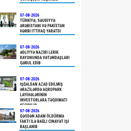
07-08-2026
TÜRKIYƏ, SƏUDIYYƏ
ƏRƏBISTANI VƏ PAKISTAN
HƏRBI ITTIFAQ YARATDI
07-08-2026
ƏDLIYYƏ NAZIRI LERIK
RAYONUNDA VƏTƏNDAŞLARI
QƏBUL EDIB
07-08-2026
İŞĞALDAN AZAD EDILMIŞ
ƏRAZILƏRDƏ AQROPARK
LAYIHƏLƏRININ
INVESTORLARA TƏQDIMATI
KEÇIRILIB
07-08-2026
QƏSDƏN ADAM ÖLDÜRMƏ
FAKTI ILƏ BAĞLI CINAYƏT IŞI
BAŞLANIB