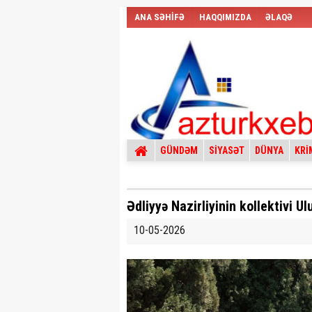
ANA SƏHİFƏ
HAQQIMIZDA
ƏLAQƏ
GÜNDƏM
SİYASƏT
DÜNYA
KRİ
Ədliyyə Nazirliyinin kollektivi U
10-05-2026