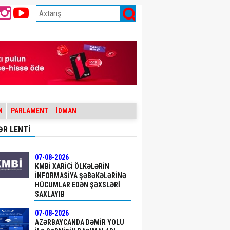
N
PARLAMENT
İDMAN
ƏR LENTİ
07-08-2026
KMBİ XARICI ÖLKƏLƏRIN
INFORMASIYA ŞƏBƏKƏLƏRINƏ
HÜCUMLAR EDƏN ŞƏXSLƏRI
SAXLAYIB
07-08-2026
AZƏRBAYCANDA DƏMIR YOLU