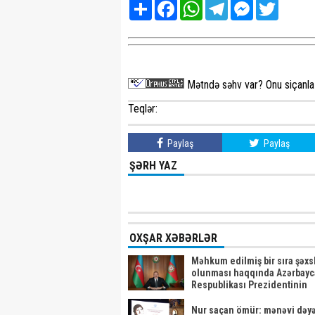
Share
Facebook
WhatsApp
Telegram
Messenger
Twitter
Mətndə səhv var? Onu siçanla 
Teqlər:
Paylaş
Paylaş
ŞƏRH YAZ
OXŞAR XƏBƏRLƏR
Məhkum edilmiş bir sıra şəxsl
olunması haqqında Azərbay
Respublikası Prezidentinin
Sərəncamı
Nur saçan ömür: mənəvi dəyə