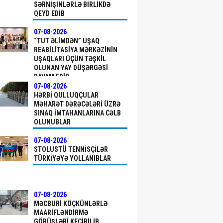
SƏRNIŞINLƏRLƏ BIRLIKDƏ
QEYD EDIB
07-08-2026
“TUT ƏLIMDƏN” UŞAQ
REABILITASIYA MƏRKƏZININ
UŞAQLARI ÜÇÜN TƏŞKIL
OLUNAN YAY DÜŞƏRGƏSI
DAVAM EDIR
07-08-2026
HƏRBI QULLUQÇULAR
MƏHARƏT DƏRƏCƏLƏRI ÜZRƏ
SINAQ IMTAHANLARINA CƏLB
OLUNUBLAR
07-08-2026
STOLUSTÜ TENNISÇILƏR
TÜRKIYƏYƏ YOLLANIBLAR
07-08-2026
MƏCBURI KÖÇKÜNLƏRLƏ
MAARIFLƏNDIRMƏ
GÖRÜŞLƏRI KEÇIRILIB