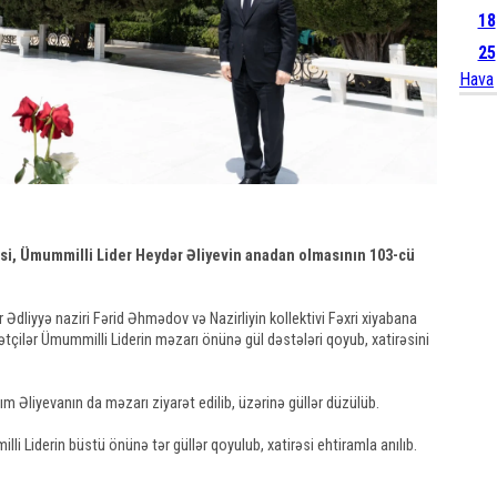
18
25
Hava
isi, Ümummilli Lider Heydər Əliyevin anadan olmasının 103-cü
r Ədliyyə naziri Fərid Əhmədov və Nazirliyin kollektivi Fəxri xiyabana
ətçilər Ümummilli Liderin məzarı önünə gül dəstələri qoyub, xatirəsini
 Əliyevanın da məzarı ziyarət edilib, üzərinə güllər düzülüb.
li Liderin büstü önünə tər güllər qoyulub, xatirəsi ehtiramla anılıb.