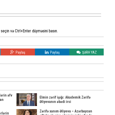
seçin və Ctrl+Enter düyməsini basın.
Paylaş
Paylaş
ŞƏRH YAZ
ərin əfv
Elmin zərif işığı: Akademik Zərifə
can
Əliyevanın əbədi irsi
Zərifə xanım Əliyeva – Azərbaycan
rlərin