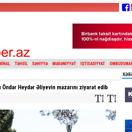
MİNAL
TƏHSİL
SƏHİYYƏ
MƏDƏNİYYƏT
İQTİSADİYYAT
OMBUDSMA
XƏB
lu Öndər Heydər Əliyevin məzarını ziyarət edib