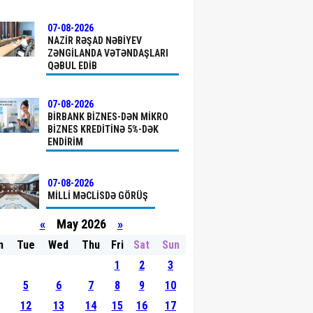
07-08-2026
NAZIR RƏŞAD NƏBIYEV
ZƏNGILANDA VƏTƏNDAŞLARI
QƏBUL EDIB
07-08-2026
BIRBANK BIZNES-DƏN MIKRO
BIZNES KREDITINƏ 5%-DƏK
ENDIRIM
07-08-2026
MILLI MƏCLISDƏ GÖRÜŞ
«
May 2026
»
n
Tue
Wed
Thu
Fri
Sat
Sun
07-08-2026
1
2
3
ELM, TƏHSIL VƏ INSAN
RESURSLARI ŞÖBƏSININ
5
6
7
8
9
10
MÜDIRI FƏRID NƏCƏFOV
12
13
14
15
16
17
QAXDA VƏTƏNDAŞLARLA