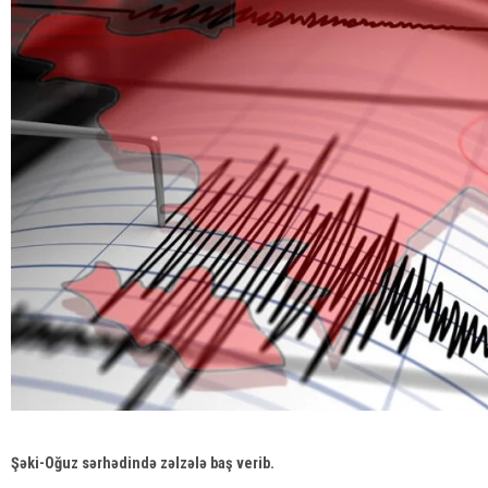
Şəki-Oğuz sərhədində zəlzələ baş verib.