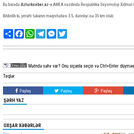
Bu barədə
Azturkxeber.az-
a AMEA nəzdində Respublika Seysmoloji Xidmət M
Bildirilib ki, yeraltı təkanın maqnitudası 3.5, dərinliyi isə 35 km olub.
Share
Facebook
WhatsApp
Telegram
Messenger
Twitter
Mətndə səhv var? Onu siçanla seçin və Ctrl+Enter düyməsi
Teqlər:
Paylaş
Paylaş
Paylaş
ŞƏRH YAZ
OXŞAR XƏBƏRLƏR