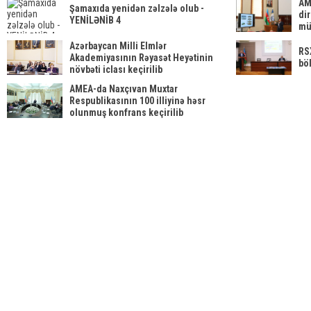
AM
Şamaxıda yenidən zəlzələ olub -
di
YENİLƏNİB 4
mü
mö
Azərbaycan Milli Elmlər
RS
Akademiyasının Rəyasət Heyətinin
böl
növbəti iclası keçirilib
AMEA-da Naxçıvan Muxtar
Respublikasının 100 illiyinə həsr
olunmuş konfrans keçirilib