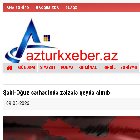
ANA SƏHİFƏ
HAQQIMIZDA
ƏLAQƏ
GÜNDƏM
SİYASƏT
DÜNYA
KRİMİNAL
TƏHSİL
SƏHİYYƏ
Şəki-Oğuz sərhədində zəlzələ qeydə alınıb
09-05-2026