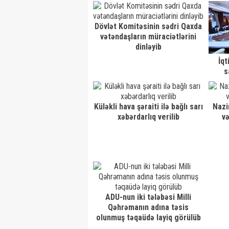
Dövlət Komitəsinin sədri Qaxda
vətəndaşların müraciətlərini
dinləyib
İqt
s
Küləkli hava şəraiti ilə bağlı sarı
Nazi
xəbərdarlıq verilib
və
ADU-nun iki tələbəsi Milli
Qəhrəmanın adına təsis
olunmuş təqaüdə layiq görülüb