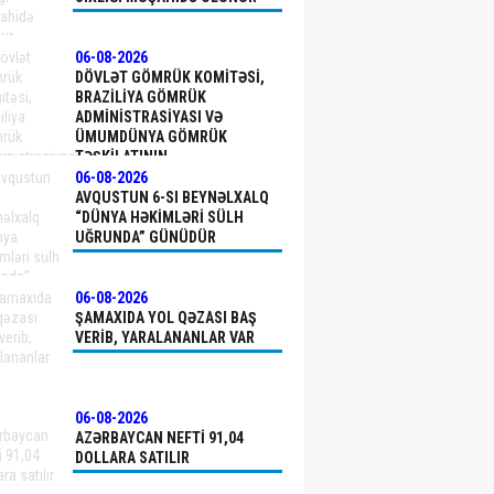
06-08-2026
DÖVLƏT GÖMRÜK KOMITƏSI,
BRAZILIYA GÖMRÜK
ADMINISTRASIYASI VƏ
ÜMUMDÜNYA GÖMRÜK
TƏŞKILATININ
NÜMAYƏNDƏLƏRI “FOOD CITY
06-08-2026
AGROCOMPLEX”DƏ OLUB
AVQUSTUN 6-SI BEYNƏLXALQ
“DÜNYA HƏKIMLƏRI SÜLH
UĞRUNDA” GÜNÜDÜR
06-08-2026
ŞAMAXIDA YOL QƏZASI BAŞ
VERIB, YARALANANLAR VAR
06-08-2026
AZƏRBAYCAN NEFTI 91,04
DOLLARA SATILIR