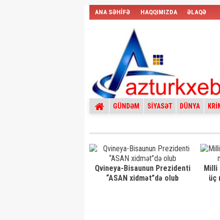
ANA SƏHİFƏ
HAQQIMIZDA
ƏLAQƏ
GÜNDƏM
SİYASƏT
DÜNYA
KRİ
Qvineya-Bisaunun Prezidenti
Milli
“ASAN xidmət”də olub
üç 