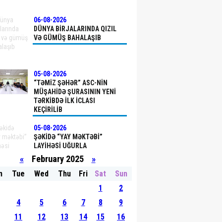
06-08-2026
DÜNYA BIRJALARINDA QIZIL
VƏ GÜMÜŞ BAHALAŞIB
05-08-2026
“TƏMIZ ŞƏHƏR” ASC-NIN
MÜŞAHIDƏ ŞURASININ YENI
TƏRKIBDƏ ILK ICLASI
KEÇIRILIB
05-08-2026
ŞƏKIDƏ “YAY MƏKTƏBI”
LAYIHƏSI UĞURLA
YEKUNLAŞIB
«
February 2025
»
n
Tue
Wed
Thu
Fri
Sat
Sun
05-08-2026
1
2
FHN: MINGƏÇEVIRDƏ
QARABAĞ SUVARMA
4
5
6
7
8
9
KANALINDA BATAN
11
12
13
14
15
16
YENIYETMƏNIN AXTARIŞLARI