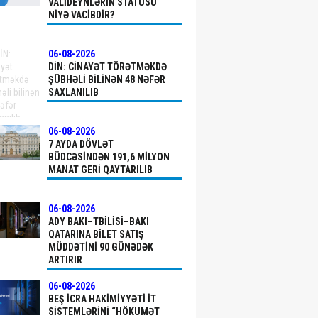
VALIDEYNLƏRIN STATUSU
NIYƏ VACIBDIR?
06-08-2026
DİN: CINAYƏT TÖRƏTMƏKDƏ
ŞÜBHƏLI BILINƏN 48 NƏFƏR
SAXLANILIB
06-08-2026
7 AYDA DÖVLƏT
BÜDCƏSINDƏN 191,6 MILYON
MANAT GERI QAYTARILIB
06-08-2026
ADY BAKI–TBILISI–BAKI
QATARINA BILET SATIŞ
MÜDDƏTINI 90 GÜNƏDƏK
ARTIRIR
06-08-2026
BEŞ İCRA HAKIMIYYƏTI İT
SISTEMLƏRINI “HÖKUMƏT