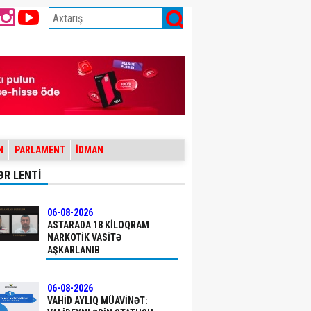
N
PARLAMENT
İDMAN
ƏR LENTİ
06-08-2026
ASTARADA 18 KILOQRAM
NARKOTIK VASITƏ
AŞKARLANIB
06-08-2026
VAHID AYLIQ MÜAVINƏT: