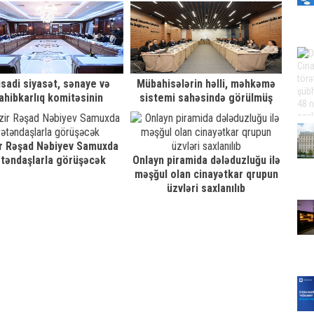
soyqırımının 33-cü ildönümünə
həsr olunmuş silsilə tədbirlər
keçirilib
isadi siyasət, sənaye və
Mübahisələrin həlli, məhkəmə
ahibkarlıq komitəsinin
sistemi sahəsində görülmüş
iclasında
işlər və qarşıda duran hədəflər
müzakirə edilib
r Rəşad Nəbiyev Samuxda
təndaşlarla görüşəcək
Onlayn piramida dələduzluğu ilə
məşğul olan cinayətkar qrupun
üzvləri saxlanılıb