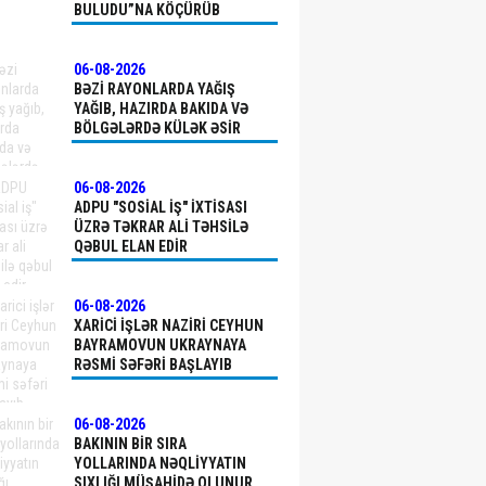
BULUDU”NA KÖÇÜRÜB
06-08-2026
BƏZI RAYONLARDA YAĞIŞ
YAĞIB, HAZIRDA BAKIDA VƏ
BÖLGƏLƏRDƏ KÜLƏK ƏSIR
06-08-2026
ADPU "SOSIAL IŞ" IXTISASI
ÜZRƏ TƏKRAR ALI TƏHSILƏ
QƏBUL ELAN EDIR
06-08-2026
XARICI IŞLƏR NAZIRI CEYHUN
BAYRAMOVUN UKRAYNAYA
RƏSMI SƏFƏRI BAŞLAYIB
06-08-2026
BAKININ BIR SIRA
YOLLARINDA NƏQLIYYATIN
SIXLIĞI MÜŞAHIDƏ OLUNUR