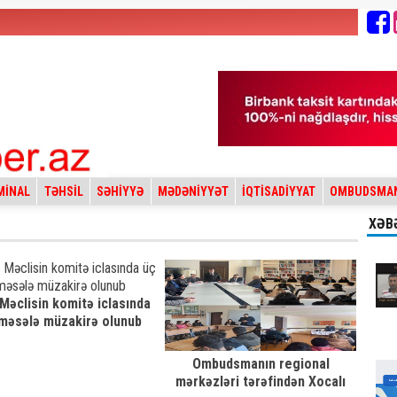
MİNAL
TƏHSİL
SƏHİYYƏ
MƏDƏNİYYƏT
İQTİSADİYYAT
OMBUDSMA
XƏB
 Məclisin komitə iclasında
məsələ müzakirə olunub
Ombudsmanın regional
mərkəzləri tərəfindən Xocalı