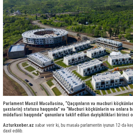
Parlament Mənzil Məcəlləsinə, “Qaçqınların və məcburi köçkünlər
şəxslərin) statusu haqqında” və “Məcburi köçkünlərin və onlara bə
müdafiəsi haqqında” qanunlara təklif edilən dəyişiklikləri birinci 
Azturkxeber.az
xəbər verir ki, bu məsələ parlamentin iyunun 12-də keçi
daxil edilib.