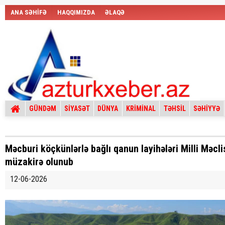
ANA SƏHİFƏ
HAQQIMIZDA
ƏLAQƏ
GÜNDƏM
SİYASƏT
DÜNYA
KRİMİNAL
TƏHSİL
SƏHİYYƏ
Məcburi köçkünlərlə bağlı qanun layihələri Milli Məcli
müzakirə olunub
12-06-2026