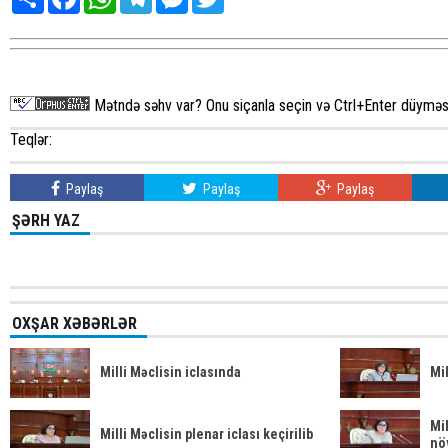
Mətndə səhv var? Onu siçanla seçin və Ctrl+Enter düyməsi
Teqlər:
Paylaş
Paylaş
Paylaş
ŞƏRH YAZ
OXŞAR XƏBƏRLƏR
Milli Məclisin iclasında
Mil
Mi
Milli Məclisin plenar iclası keçirilib
növ