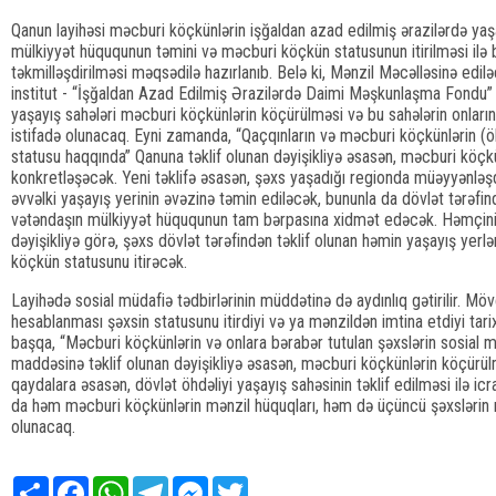
Qanun layihəsi məcburi köçkünlərin işğaldan azad edilmiş ərazilərdə yaşa
mülkiyyət hüququnun təmini və məcburi köçkün statusunun itirilməsi ilə ba
təkmilləşdirilməsi məqsədilə hazırlanıb. Belə ki, Mənzil Məcəlləsinə edilə
institut - “İşğaldan Azad Edilmiş Ərazilərdə Daimi Məşkunlaşma Fondu”
yaşayış sahələri məcburi köçkünlərin köçürülməsi və bu sahələrin onları
istifadə olunacaq. Eyni zamanda, “Qaçqınların və məcburi köçkünlərin (ö
statusu haqqında” Qanuna təklif olunan dəyişikliyə əsasən, məcburi köçkün
konkretləşəcək. Yeni təklifə əsasən, şəxs yaşadığı regionda müəyyənləşd
əvvəlki yaşayış yerinin əvəzinə təmin ediləcək, bununla da dövlət tərəfin
vətəndaşın mülkiyyət hüququnun tam bərpasına xidmət edəcək. Həmçini
dəyişikliyə görə, şəxs dövlət tərəfindən təklif olunan həmin yaşayış yer
köçkün statusunu itirəcək.
Layihədə sosial müdafiə tədbirlərinin müddətinə də aydınlıq gətirilir. Mö
hesablanması şəxsin statusunu itirdiyi və ya mənzildən imtina etdiyi ta
başqa, “Məcburi köçkünlərin və onlara bərabər tutulan şəxslərin sosial 
maddəsinə təklif olunan dəyişikliyə əsasən, məcburi köçkünlərin köçürül
qaydalara əsasən, dövlət öhdəliyi yaşayış sahəsinin təklif edilməsi ilə i
da həm məcburi köçkünlərin mənzil hüquqları, həm də üçüncü şəxslərin 
olunacaq.
Share
Facebook
WhatsApp
Telegram
Messenger
Twitter