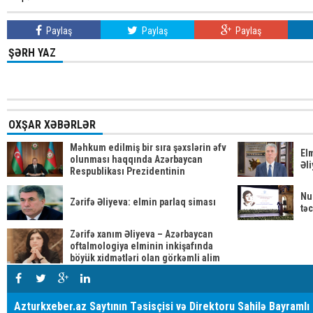
Paylaş
Paylaş
Paylaş
ŞƏRH YAZ
OXŞAR XƏBƏRLƏR
Məhkum edilmiş bir sıra şəxslərin əfv
Elm
olunması haqqında Azərbaycan
Əli
Respublikası Prezidentinin
Sərəncamı
Nu
Zərifə Əliyeva: elmin parlaq siması
tə
Zərifə xanım Əliyeva – Azərbaycan
oftalmologiya elminin inkişafında
böyük xidmətləri olan görkəmli alim
Azturkxeber.az Saytının Təsisçisi və Direktoru Sahilə Bayramlı