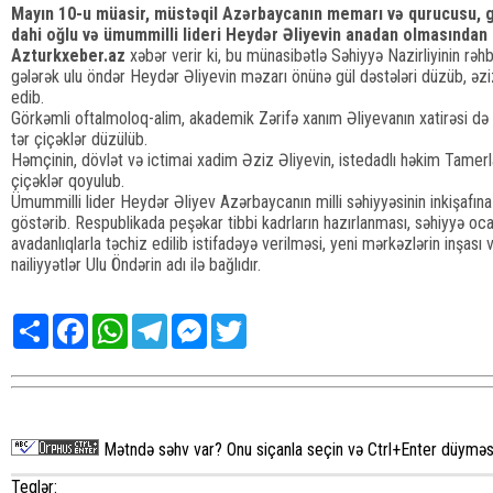
Mayın 10-u müasir, müstəqil Azərbaycanın memarı və qurucusu, gö
dahi oğlu və ümummilli lideri Heydər Əliyevin anadan olmasından 1
Azturkxeber.az
xəbər verir ki, bu münasibətlə Səhiyyə Nazirliyinin rəhbə
gələrək ulu öndər Heydər Əliyevin məzarı önünə gül dəstələri düzüb, əzi
edib.
Görkəmli oftalmoloq-alim, akademik Zərifə xanım Əliyevanın xatirəsi də 
tər çiçəklər düzülüb.
Həmçinin, dövlət və ictimai xadim Əziz Əliyevin, istedadlı həkim Tamerl
çiçəklər qoyulub.
Ümummilli lider Heydər Əliyev Azərbaycanın milli səhiyyəsinin inkişafın
göstərib. Respublikada peşəkar tibbi kadrların hazırlanması, səhiyyə oc
avadanlıqlarla təchiz edilib istifadəyə verilməsi, yeni mərkəzlərin inşas
nailiyyətlər Ulu Öndərin adı ilə bağlıdır.
Share
Facebook
WhatsApp
Telegram
Messenger
Twitter
Mətndə səhv var? Onu siçanla seçin və Ctrl+Enter düyməsi
Teqlər: