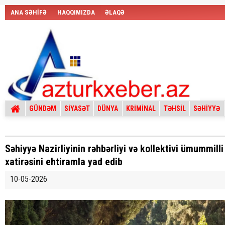
ANA SƏHİFƏ
HAQQIMIZDA
ƏLAQƏ
GÜNDƏM
SİYASƏT
DÜNYA
KRİMİNAL
TƏHSİL
SƏHİYYƏ
Səhiyyə Nazirliyinin rəhbərliyi və kollektivi ümummilli
xatirəsini ehtiramla yad edib
10-05-2026