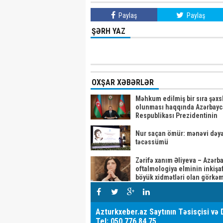
Paylaş
Paylaş
ŞƏRH YAZ
OXŞAR XƏBƏRLƏR
Məhkum edilmiş bir sıra şəxsl
olunması haqqında Azərbay
Respublikası Prezidentinin
Sərəncamı
Nur saçan ömür: mənəvi dəyə
təcəssümü
Zərifə xanım Əliyeva – Azərb
oftalmologiya elminin inkişa
böyük xidmətləri olan görkəm
Azturkxeber.az Saytının Təsisçisi və 
Tel: 050 776 84 75