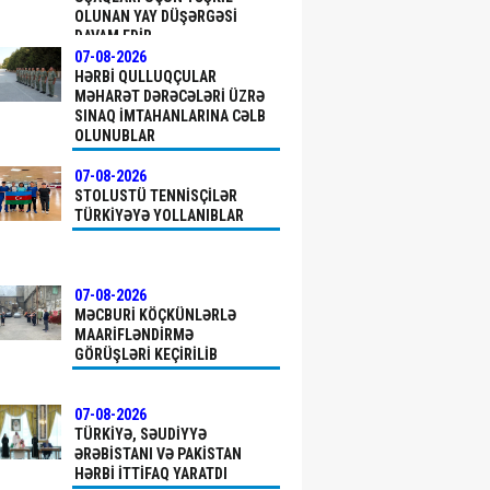
OLUNAN YAY DÜŞƏRGƏSI
DAVAM EDIR
07-08-2026
HƏRBI QULLUQÇULAR
MƏHARƏT DƏRƏCƏLƏRI ÜZRƏ
SINAQ IMTAHANLARINA CƏLB
OLUNUBLAR
07-08-2026
STOLUSTÜ TENNISÇILƏR
TÜRKIYƏYƏ YOLLANIBLAR
07-08-2026
MƏCBURI KÖÇKÜNLƏRLƏ
MAARIFLƏNDIRMƏ
GÖRÜŞLƏRI KEÇIRILIB
07-08-2026
TÜRKIYƏ, SƏUDIYYƏ
ƏRƏBISTANI VƏ PAKISTAN
HƏRBI ITTIFAQ YARATDI