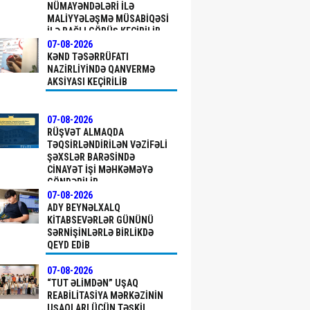
NÜMAYƏNDƏLƏRI ILƏ
MALIYYƏLƏŞMƏ MÜSABIQƏSI
ILƏ BAĞLI GÖRÜŞ KEÇIRILIB
07-08-2026
KƏND TƏSƏRRÜFATI
NAZIRLIYINDƏ QANVERMƏ
AKSIYASI KEÇIRILIB
07-08-2026
RÜŞVƏT ALMAQDA
TƏQSIRLƏNDIRILƏN VƏZIFƏLI
ŞƏXSLƏR BARƏSINDƏ
CINAYƏT IŞI MƏHKƏMƏYƏ
GÖNDƏRILIB
07-08-2026
ADY BEYNƏLXALQ
KITABSEVƏRLƏR GÜNÜNÜ
SƏRNIŞINLƏRLƏ BIRLIKDƏ
QEYD EDIB
07-08-2026
“TUT ƏLIMDƏN” UŞAQ
REABILITASIYA MƏRKƏZININ
UŞAQLARI ÜÇÜN TƏŞKIL