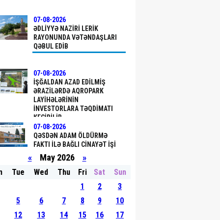
07-08-2026
ƏDLIYYƏ NAZIRI LERIK
RAYONUNDA VƏTƏNDAŞLARI
QƏBUL EDIB
07-08-2026
İŞĞALDAN AZAD EDILMIŞ
ƏRAZILƏRDƏ AQROPARK
LAYIHƏLƏRININ
INVESTORLARA TƏQDIMATI
KEÇIRILIB
07-08-2026
QƏSDƏN ADAM ÖLDÜRMƏ
FAKTI ILƏ BAĞLI CINAYƏT IŞI
BAŞLANIB
«
May 2026
»
n
Tue
Wed
Thu
Fri
Sat
Sun
07-08-2026
1
2
3
NAZIR RƏŞAD NƏBIYEV
ZƏNGILANDA VƏTƏNDAŞLARI
5
6
7
8
9
10
QƏBUL EDIB
12
13
14
15
16
17