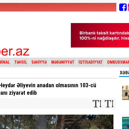
MİNAL
TƏHSİL
SƏHİYYƏ
MƏDƏNİYYƏT
İQTİSADİYYAT
OMBUDSMA
XƏB
Heydər Əliyevin anadan olmasının 103-cü
anı ziyarət edib