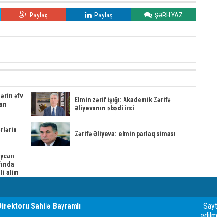
Paylaş
Paylaş
ŞƏRH YAZ
ərin əfv
Elmin zərif işığı: Akademik Zərifə
can
Əliyevanın əbədi irsi
rlərin
Zərifə Əliyeva: elmin parlaq siması
aycan
fında
li alim
Direktoru Sahilə Bayramlı
Sayt
edilm