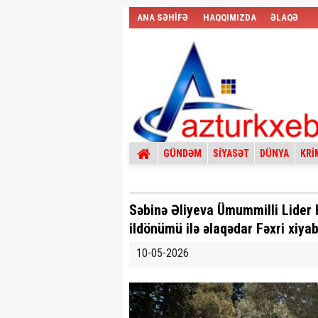
ANA SƏHİFƏ
HAQQIMIZDA
ƏLAQƏ
GÜNDƏM
SİYASƏT
DÜNYA
KRİ
Səbinə Əliyeva Ümummilli Lider 
ildönümü ilə əlaqədar Fəxri xiyab
10-05-2026