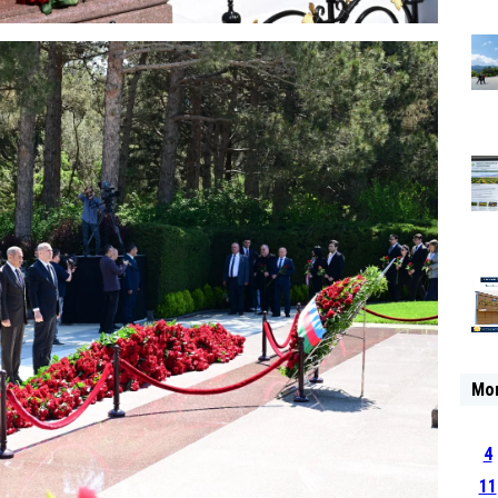
Mo
4
11