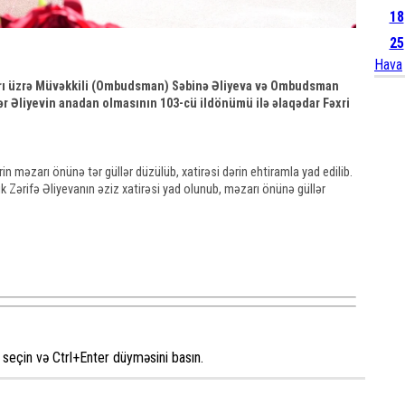
18
25
Hava
rı üzrə Müvəkkili (Ombudsman) Səbinə Əliyeva və Ombudsman
ər Əliyevin anadan olmasının 103-cü ildönümü ilə əlaqədar Fəxri
n məzarı önünə tər güllər düzülüb, xatirəsi dərin ehtiramla yad edilib.
Zərifə Əliyevanın əziz xatirəsi yad olunub, məzarı önünə güllər
seçin və Ctrl+Enter düyməsini basın.