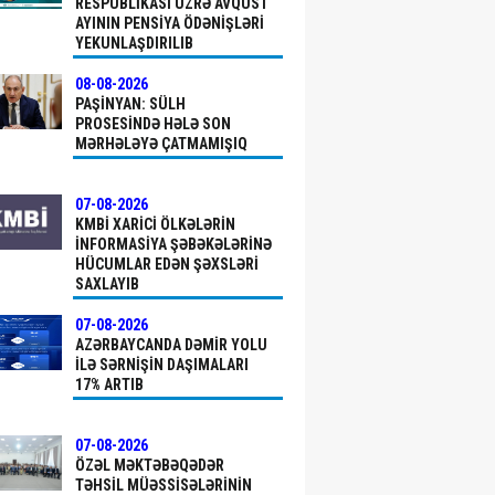
RESPUBLIKASI ÜZRƏ AVQUST
AYININ PENSIYA ÖDƏNIŞLƏRI
YEKUNLAŞDIRILIB
08-08-2026
PAŞINYAN: SÜLH
PROSESINDƏ HƏLƏ SON
MƏRHƏLƏYƏ ÇATMAMIŞIQ
07-08-2026
KMBİ XARICI ÖLKƏLƏRIN
INFORMASIYA ŞƏBƏKƏLƏRINƏ
HÜCUMLAR EDƏN ŞƏXSLƏRI
SAXLAYIB
07-08-2026
AZƏRBAYCANDA DƏMIR YOLU
ILƏ SƏRNIŞIN DAŞIMALARI
17% ARTIB
07-08-2026
ÖZƏL MƏKTƏBƏQƏDƏR
TƏHSIL MÜƏSSISƏLƏRININ