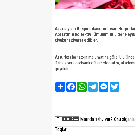
Azərbaycan Respublikasının İnsan Hüquqla
Aparatının kollektivi Ümummilli Lider Heyd
xiyabanı ziyarət ediblər.
Azturkxeber.az-
ın məlumatına görə, Ulu Öndəri
Daha sonra görkəmli oftalmoloq-alim, akademik 
qoyulub.
Share
Facebook
WhatsApp
Telegram
Messenger
Twitter
Mətndə səhv var? Onu siçanla 
Teqlər: