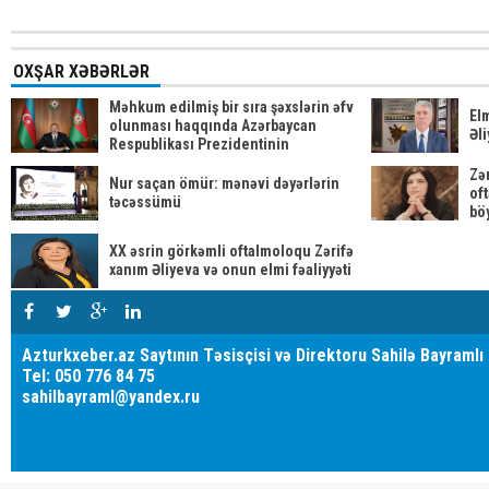
OXŞAR XƏBƏRLƏR
Məhkum edilmiş bir sıra şəxslərin əfv
Elm
olunması haqqında Azərbaycan
Əli
Respublikası Prezidentinin
Sərəncamı
Zə
Nur saçan ömür: mənəvi dəyərlərin
of
təcəssümü
bö
XX əsrin görkəmli oftalmoloqu Zərifə
xanım Əliyeva və onun elmi fəaliyyəti
Azturkxeber.az Saytının Təsisçisi və Direktoru Sahilə Bayramlı
Tel: 050 776 84 75
sahilbayraml@yandex.ru