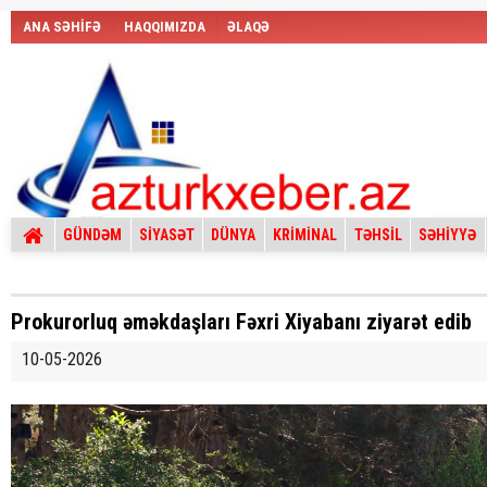
ANA SƏHİFƏ
HAQQIMIZDA
ƏLAQƏ
GÜNDƏM
SİYASƏT
DÜNYA
KRİMİNAL
TƏHSİL
SƏHİYYƏ
Prokurorluq əməkdaşları Fəxri Xiyabanı ziyarət edib
10-05-2026