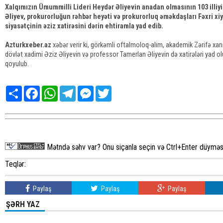
Xalqımızın Ümummilli Lideri Heydər Əliyevin anadan olmasının 103 illiyi
Əliyev, prokurorluğun rəhbər heyəti və prokurorluq əməkdaşları Fəxri xi
siyasətçinin əziz xatirəsini dərin ehtiramla yad edib.
Azturkxeber.az
xəbər verir ki, görkəmli oftalmoloq-alim, akademik Zərifə xa
dövlət xadimi Əziz Əliyevin və professor Tamerlan Əliyevin də xatirələri yad ol
qoyulub.
Share
Facebook
WhatsApp
Telegram
Messenger
Twitter
Mətndə səhv var? Onu siçanla seçin və Ctrl+Enter düyməsi
Teqlər:
Paylaş
Paylaş
Paylaş
ŞƏRH YAZ