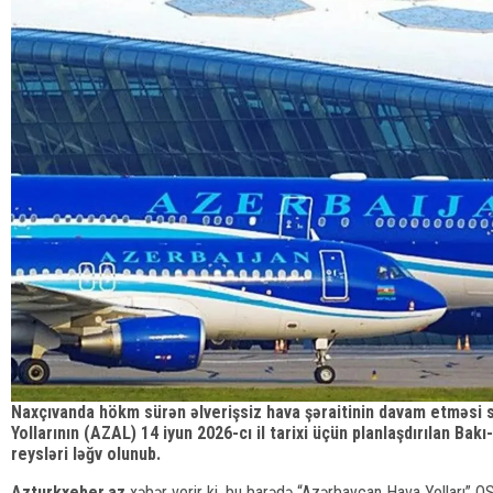
Naxçıvanda hökm sürən əlverişsiz hava şəraitinin davam etməsi 
Yollarının (AZAL) 14 iyun 2026-cı il tarixi üçün planlaşdırılan Ba
reysləri ləğv olunub.
Azturkxeber.az
xəbər verir ki, bu barədə “Azərbaycan Hava Yolları” 