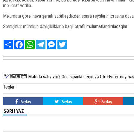
məlumat verilib.
Məlumata görə, hava şəraiti sabitləşdikdən sonra reyslərin icrasına dav
Sərnişinlər mümkün dəyişikliklərlə bağlı ətraflı məlumatlandırılacaqlar
Share
Facebook
WhatsApp
Telegram
Messenger
Twitter
Mətndə səhv var? Onu siçanla seçin və Ctrl+Enter düyməsi
Teqlər:
Paylaş
Paylaş
Paylaş
ŞƏRH YAZ