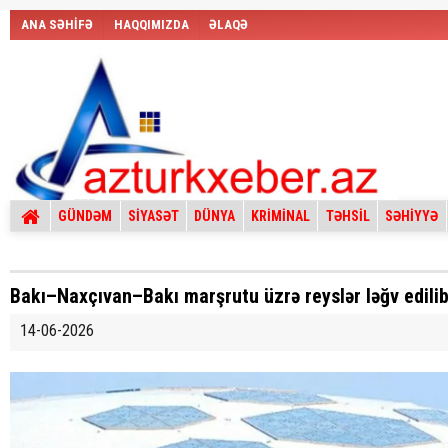
ANA SƏHİFƏ
HAQQIMIZDA
ƏLAQƏ
GÜNDƏM
SİYASƏT
DÜNYA
KRİMİNAL
TƏHSİL
SƏHİYYƏ
Bakı–Naxçıvan–Bakı marşrutu üzrə reyslər ləğv edili
14-06-2026