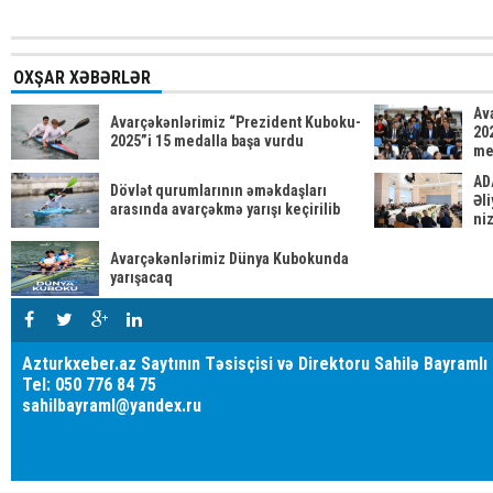
OXŞAR XƏBƏRLƏR
Av
Avarçəkənlərimiz “Prezident Kuboku-
20
2025”i 15 medalla başa vurdu
me
AD
Dövlət qurumlarının əməkdaşları
Əli
arasında avarçəkmə yarışı keçirilib
ni
be
Avarçəkənlərimiz Dünya Kubokunda
yarışacaq
Azturkxeber.az Saytının Təsisçisi və Direktoru Sahilə Bayramlı
Tel: 050 776 84 75
sahilbayraml@yandex.ru