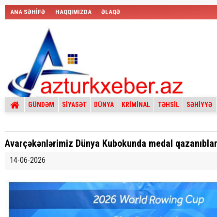
ANA SƏHİFƏ
HAQQIMIZDA
ƏLAQƏ
GÜNDƏM
SİYASƏT
DÜNYA
KRİMİNAL
TƏHSİL
SƏHİYYƏ
Avarçəkənlərimiz Dünya Kubokunda medal qazanıbla
14-06-2026