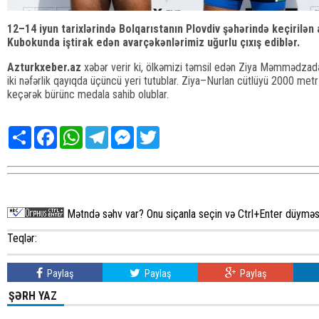
12–14 iyun tarixlərində Bolqarıstanın Plovdiv şəhərində keçiril
Kubokunda iştirak edən avarçəkənlərimiz uğurlu çıxış ediblər.
Azturkxeber.az
xəbər verir ki, ölkəmizi təmsil edən Ziya Məmmədzad
iki nəfərlik qayıqda üçüncü yeri tutublar. Ziya–Nurlan cütlüyü 2000 metr
keçərək bürünc medala sahib olublar.
Share
Facebook
WhatsApp
Telegram
Messenger
Twitter
Mətndə səhv var? Onu siçanla seçin və Ctrl+Enter düyməsi
Teqlər:
Paylaş
Paylaş
Paylaş
ŞƏRH YAZ