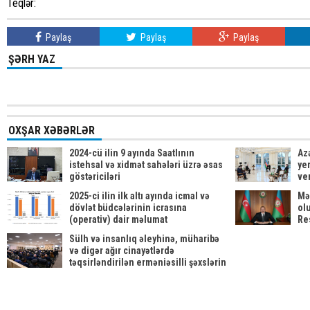
Teqlər:
Paylaş
Paylaş
Paylaş
ŞƏRH YAZ
OXŞAR XƏBƏRLƏR
2024-cü ilin 9 ayında Saatlının
Az
istehsal və xidmət sahələri üzrə əsas
yer
göstəriciləri
ve
2025-ci ilin ilk altı ayında icmal və
Mə
dövlət büdcələrinin icrasına
ol
(operativ) dair məlumat
Re
Sə
Sülh və insanlıq əleyhinə, müharibə
və digər ağır cinayətlərdə
təqsirləndirilən erməniəsilli şəxslərin
məhkəməsi davam etdirilib