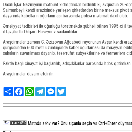
Daxili İşlər Nazirliyinin mətbuat xidmətindən bildirilib ki, avqustun 20
Salmanbəyli kəndi ərazisində yerləşən şirkətlərdən birinə məxsus pivo
dəyərində kabellərin oğurlanması barəsində polisə məlumat daxil olub.
Əməliyyat tədbirləri ilə oğurluğu törətməkdə şübhəli bilinən 1995-ci il t
il təvəllüdlü Dilqəm Hüseynov saxlanılıblar.
Araşdırmalar zamanı C. Əzizovun Ağcabədi rayonunun Avşar kəndi əraz
qurğusundan 600 metr uzunluğunda kabel oğurlaması da müəyyən edilib. 
sahələrin suvarılması dayanıb, təsərrüfat subyektlərinə və fermerlərə ci
Faktla bağlı cinayət işi başlanılıb, adıçəkilənlər barəsində həbs qətimkan t
Araşdırmalar davam etdirilir.
Share
Facebook
WhatsApp
Telegram
Messenger
Twitter
Mətndə səhv var? Onu siçanla seçin və Ctrl+Enter düyməsi