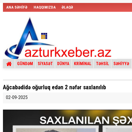
ANA SƏHİFƏ
HAQQIMIZDA
ƏLAQƏ
GÜNDƏM
SİYASƏT
DÜNYA
KRİMİNAL
TƏHSİL
SƏHİYYƏ
Ağcabədidə oğurluq edən 2 nəfər saxlanılıb
02-09-2025