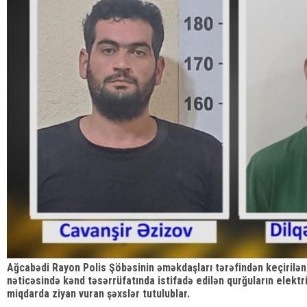
Ağcabədi Rayon Polis Şöbəsinin əməkdaşları tərəfindən keçirilən 
nəticəsində kənd təsərrüfatında istifadə edilən qurğuların elektri
miqdarda ziyan vuran şəxslər tutulublar.