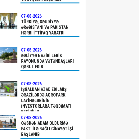
07-08-2026
TÜRKIYƏ, SƏUDIYYƏ
ƏRƏBISTANI VƏ PAKISTAN
HƏRBI ITTIFAQ YARATDI
07-08-2026
ƏDLIYYƏ NAZIRI LERIK
RAYONUNDA VƏTƏNDAŞLARI
QƏBUL EDIB
07-08-2026
İŞĞALDAN AZAD EDILMIŞ
ƏRAZILƏRDƏ AQROPARK
LAYIHƏLƏRININ
INVESTORLARA TƏQDIMATI
KEÇIRILIB
07-08-2026
QƏSDƏN ADAM ÖLDÜRMƏ
FAKTI ILƏ BAĞLI CINAYƏT IŞI
BAŞLANIB