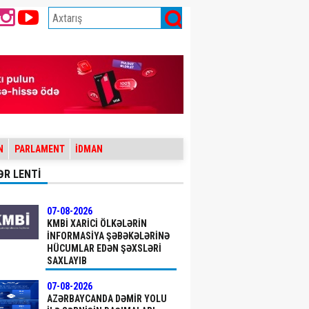
N
PARLAMENT
İDMAN
ƏR LENTİ
07-08-2026
KMBİ XARICI ÖLKƏLƏRIN
INFORMASIYA ŞƏBƏKƏLƏRINƏ
HÜCUMLAR EDƏN ŞƏXSLƏRI
SAXLAYIB
07-08-2026
AZƏRBAYCANDA DƏMIR YOLU