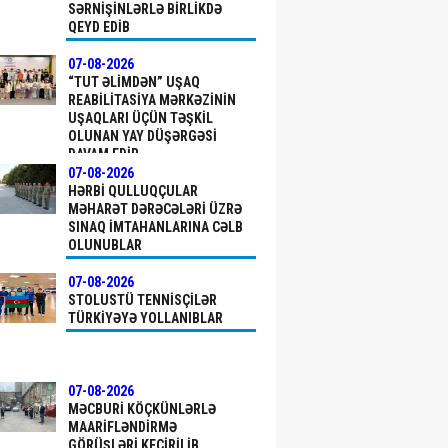
SƏRNIŞINLƏRLƏ BIRLIKDƏ
QEYD EDIB
07-08-2026
“TUT ƏLIMDƏN” UŞAQ
REABILITASIYA MƏRKƏZININ
UŞAQLARI ÜÇÜN TƏŞKIL
OLUNAN YAY DÜŞƏRGƏSI
DAVAM EDIR
07-08-2026
HƏRBI QULLUQÇULAR
MƏHARƏT DƏRƏCƏLƏRI ÜZRƏ
SINAQ IMTAHANLARINA CƏLB
OLUNUBLAR
07-08-2026
STOLUSTÜ TENNISÇILƏR
TÜRKIYƏYƏ YOLLANIBLAR
07-08-2026
MƏCBURI KÖÇKÜNLƏRLƏ
MAARIFLƏNDIRMƏ
GÖRÜŞLƏRI KEÇIRILIB