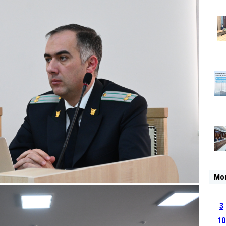
Mo
3
10