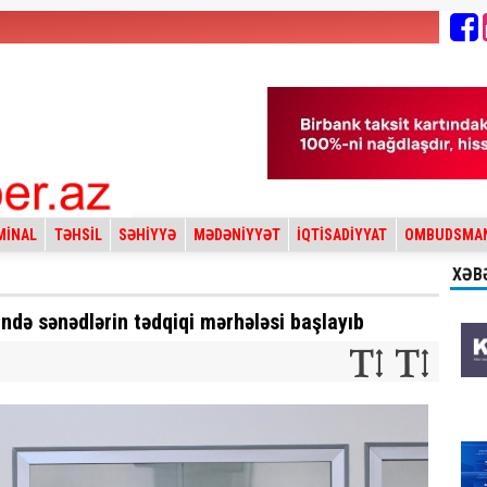
MİNAL
TƏHSİL
SƏHİYYƏ
MƏDƏNİYYƏT
İQTİSADİYYAT
OMBUDSMA
XƏB
ndə sənədlərin tədqiqi mərhələsi başlayıb