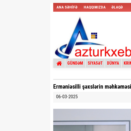
ANA SƏHİFƏ
HAQQIMIZDA
ƏLAQƏ
GÜNDƏM
SİYASƏT
DÜNYA
KRİ
Erməniəsilli şəxslərin məhkəməsi
06-03-2025