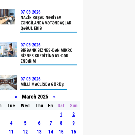
07-08-2026
NAZIR RƏŞAD NƏBIYEV
ZƏNGILANDA VƏTƏNDAŞLARI
QƏBUL EDIB
07-08-2026
BIRBANK BIZNES-DƏN MIKRO
BIZNES KREDITINƏ 5%-DƏK
ENDIRIM
07-08-2026
MILLI MƏCLISDƏ GÖRÜŞ
«
March 2025
»
n
Tue
Wed
Thu
Fri
Sat
Sun
07-08-2026
1
2
ELM, TƏHSIL VƏ INSAN
RESURSLARI ŞÖBƏSININ
4
5
6
7
8
9
MÜDIRI FƏRID NƏCƏFOV
11
12
13
14
15
16
QAXDA VƏTƏNDAŞLARLA