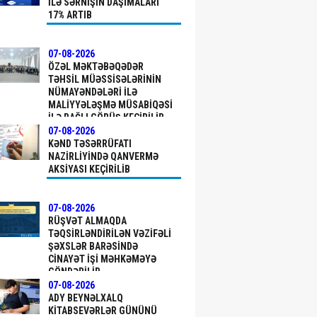
ILƏ SƏRNIŞIN DAŞIMALARI
17% ARTIB
07-08-2026
ÖZƏL MƏKTƏBƏQƏDƏR
TƏHSIL MÜƏSSISƏLƏRININ
NÜMAYƏNDƏLƏRI ILƏ
MALIYYƏLƏŞMƏ MÜSABIQƏSI
ILƏ BAĞLI GÖRÜŞ KEÇIRILIB
07-08-2026
KƏND TƏSƏRRÜFATI
NAZIRLIYINDƏ QANVERMƏ
AKSIYASI KEÇIRILIB
07-08-2026
RÜŞVƏT ALMAQDA
TƏQSIRLƏNDIRILƏN VƏZIFƏLI
ŞƏXSLƏR BARƏSINDƏ
CINAYƏT IŞI MƏHKƏMƏYƏ
GÖNDƏRILIB
07-08-2026
ADY BEYNƏLXALQ
KITABSEVƏRLƏR GÜNÜNÜ