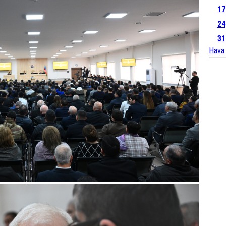
17
24
31
Hava