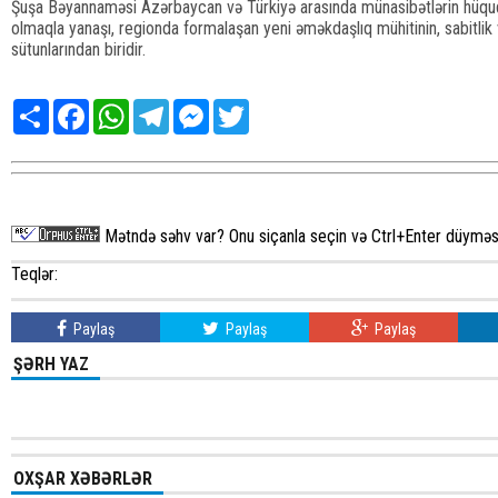
Şuşa Bəyannaməsi Azərbaycan və Türkiyə arasında münasibətlərin hüqu
olmaqla yanaşı, regionda formalaşan yeni əməkdaşlıq mühitinin, sabitlik
sütunlarından biridir.
Share
Facebook
WhatsApp
Telegram
Messenger
Twitter
Mətndə səhv var? Onu siçanla seçin və Ctrl+Enter düyməsi
Teqlər:
Paylaş
Paylaş
Paylaş
ŞƏRH YAZ
OXŞAR XƏBƏRLƏR