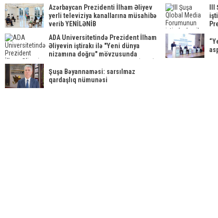
Azərbaycan Prezidenti İlham Əliyev
II
yerli televiziya kanallarına müsahibə
işt
verib YENİLƏNİB
Pr
ed
ADA Universitetində Prezident İlham
“Y
Əliyevin iştirakı ilə "Yeni dünya
asp
nizamına doğru" mövzusunda
beynəlxalq forum keçirilib YENİLƏNİB
Şuşa Bəyannaməsi: sarsılmaz
qardaşlıq nümunəsi