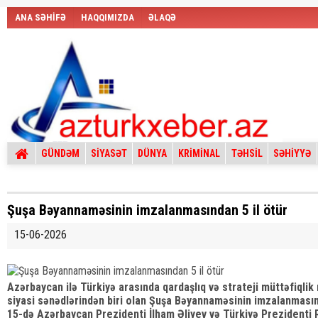
ANA SƏHİFƏ
HAQQIMIZDA
ƏLAQƏ
GÜNDƏM
SİYASƏT
DÜNYA
KRİMİNAL
TƏHSİL
SƏHİYYƏ
Şuşa Bəyannaməsinin imzalanmasından 5 il ötür
15-06-2026
Azərbaycan ilə Türkiyə arasında qardaşlıq və strateji müttəfiqli
siyasi sənədlərindən biri olan Şuşa Bəyannaməsinin imzalanmasında
15-də Azərbaycan Prezidenti İlham Əliyev və Türkiyə Prezidenti