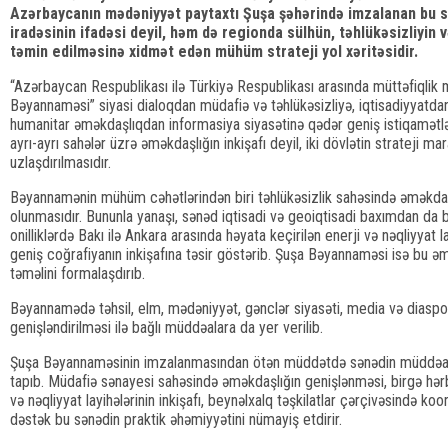
Azərbaycanın mədəniyyət paytaxtı Şuşa şəhərində imzalanan bu sə
iradəsinin ifadəsi deyil, həm də regionda sülhün, təhlükəsizliyin
təmin edilməsinə xidmət edən mühüm strateji yol xəritəsidir.
“Azərbaycan Respublikası ilə Türkiyə Respublikası arasında müttəfiqlik
Bəyannaməsi” siyasi dialoqdan müdafiə və təhlükəsizliyə, iqtisadiyyatdan
humanitar əməkdaşlıqdan informasiya siyasətinə qədər geniş istiqamətl
ayrı-ayrı sahələr üzrə əməkdaşlığın inkişafı deyil, iki dövlətin strateji ma
uzlaşdırılmasıdır.
Bəyannamənin mühüm cəhətlərindən biri təhlükəsizlik sahəsində əməkdaş
olunmasıdır. Bununla yanaşı, sənəd iqtisadi və geoiqtisadi baxımdan da 
onilliklərdə Bakı ilə Ankara arasında həyata keçirilən enerji və nəqliyyat 
geniş coğrafiyanın inkişafına təsir göstərib. Şuşa Bəyannaməsi isə bu əm
təməlini formalaşdırıb.
Bəyannamədə təhsil, elm, mədəniyyət, gənclər siyasəti, media və diaspor
genişləndirilməsi ilə bağlı müddəalara da yer verilib.
Şuşa Bəyannaməsinin imzalanmasından ötən müddətdə sənədin müddəaları
tapıb. Müdafiə sənayesi sahəsində əməkdaşlığın genişlənməsi, birgə hərbi
və nəqliyyat layihələrinin inkişafı, beynəlxalq təşkilatlar çərçivəsində koord
dəstək bu sənədin praktik əhəmiyyətini nümayiş etdirir.