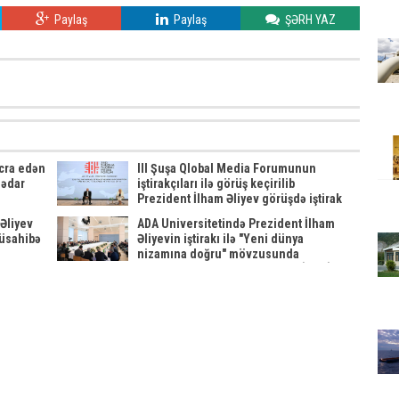
Paylaş
Paylaş
ŞƏRH YAZ
icra edən
III Şuşa Qlobal Media Forumunun
qədar
iştirakçıları ilə görüş keçirilib
Prezident İlham Əliyev görüşdə iştirak
edib
Əliyev
ADA Universitetində Prezident İlham
müsahibə
Əliyevin iştirakı ilə "Yeni dünya
nizamına doğru" mövzusunda
beynəlxalq forum keçirilib YENİLƏNİB