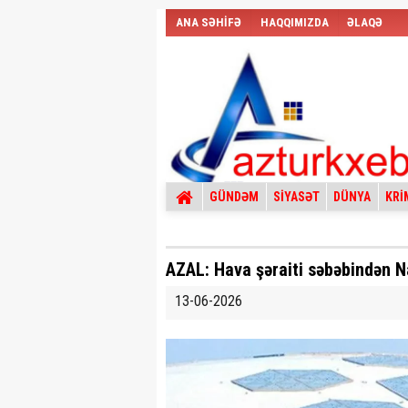
ANA SƏHİFƏ
HAQQIMIZDA
ƏLAQƏ
GÜNDƏM
SİYASƏT
DÜNYA
KRİ
AZAL: Hava şəraiti səbəbindən Na
13-06-2026