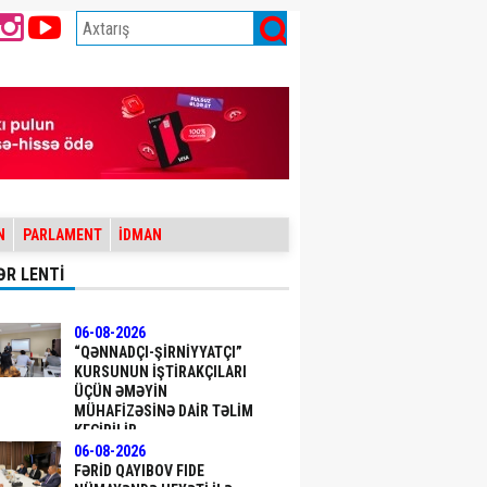
N
PARLAMENT
İDMAN
ƏR LENTİ
06-08-2026
“QƏNNADÇI-ŞIRNIYYATÇI”
KURSUNUN IŞTIRAKÇILARI
ÜÇÜN ƏMƏYIN
MÜHAFIZƏSINƏ DAIR TƏLIM
KEÇIRILIB
06-08-2026
FƏRID QAYIBOV FIDE