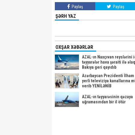
Paylaş
Paylaş
ŞƏRH YAZ
OXŞAR XƏBƏRLƏR
AZAL-ın Naxçıvan reyslərini 
təyyarələr hava şəraiti ilə əla
Bakıya geri qayıdıb
Azərbaycan Prezidenti İlham 
yerli televiziya kanallarına 
verib YENİLƏNİB
AZAL-ın təyyarəsinin qəzaya
uğramasından bir il ötür