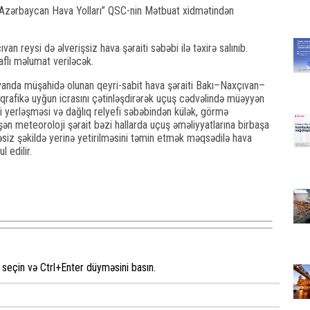
 “Azərbaycan Hava Yolları” QSC-nin Mətbuat xidmətindən
 reysi də əlverişsiz hava şəraiti səbəbi ilə təxirə salınıb.
aflı məlumat veriləcək.
ıvanda müşahidə olunan qeyri-sabit hava şəraiti Bakı–Naxçıvan–
ş qrafikə uyğun icrasını çətinləşdirərək uçuş cədvəlində müəyyən
fi yerləşməsi və dağlıq relyefi səbəbindən külək, görmə
n meteoroloji şərait bəzi hallarda uçuş əməliyyatlarına birbaşa
kəsiz şəkildə yerinə yetirilməsini təmin etmək məqsədilə hava
 edilir.
seçin və Ctrl+Enter düyməsini basın.