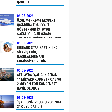
QƏBUL EDIB
06-08-2026
ÖZƏL MƏHKƏMƏ EKSPERTI
QISMINDƏ FƏALIYYƏT
GÖSTƏRMƏK ISTƏYƏN
ŞƏXSLƏR ÜÇÜN ICBARI
TƏLIMƏ QEYDIYYAT BAŞLAYIB
06-08-2026
BIRBANK STAR KARTINI INDI
SIFARIŞ EDIN,
NAĞDLAŞDIRMANI
KOMISSIYASIZ EDIN
06-08-2026
ALTI AYDA “ŞAHDƏNIZ”DƏN
14 MILYARD KUBMETR QAZ VƏ
2 MILYON TON KONDENSAT
HASIL OLUNUB
06-08-2026
“ŞAHDƏNIZ 2” ÇƏRÇIVƏSINDƏ
24 QUYU QAZILIB