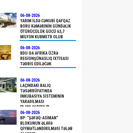
06-08-2026
YARIM ILDƏ CƏNUBI QAFQAZ
BORU KƏMƏRININ GÜNDƏLIK
ÖTÜRÜCÜLÜK GÜCÜ 63,7
MILYON KUBMETR OLUB
06-08-2026
BDU-DA AFRIKA ÜZRƏ
REGIONŞÜNASLIQ IXTISASI
TƏDRIS EDILƏCƏK
06-08-2026
LAÇINDAKI BALIQ
TƏSƏRRÜFATINDA
INKUBASIYA SISTEMININ
YARADILMASI
PLANLAŞDIRILIR
06-08-2026
BP: “ŞƏFƏQ-ASIMAN”
BLOKUNUN ƏLAVƏ
QIYMƏTLƏNDIRILMƏSI TƏLƏB