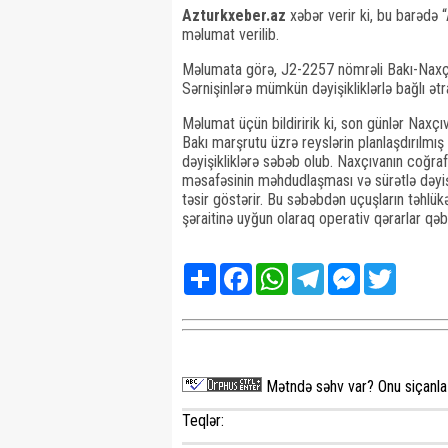
Azturkxeber.az
xəbər verir ki, bu barədə
məlumat verilib.
Məlumata görə, J2-2257 nömrəli Bakı-Naxçıvan
Sərnişinlərə mümkün dəyişikliklərlə bağlı ətr
Məlumat üçün bildiririk ki, son günlər Naxç
Bakı marşrutu üzrə reyslərin planlaşdırılmı
dəyişikliklərə səbəb olub. Naxçıvanın coğra
məsafəsinin məhdudlaşması və sürətlə dəyişə
təsir göstərir. Bu səbəbdən uçuşların təhlü
şəraitinə uyğun olaraq operativ qərarlar qəbul
Share
Facebook
WhatsApp
Telegram
Messenger
Twitter
Mətndə səhv var? Onu siçanla 
Teqlər: