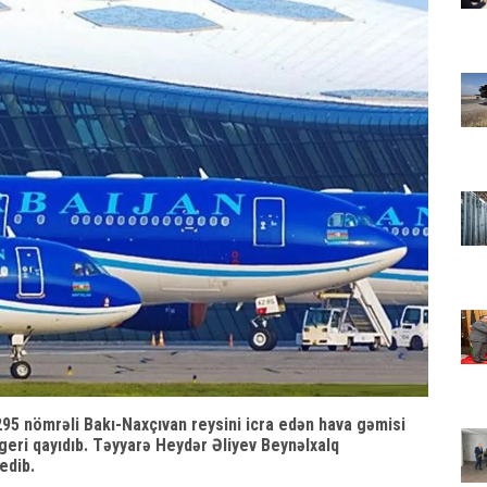
95 nömrəli Bakı-Naxçıvan reysini icra edən hava gəmisi
 geri qayıdıb. Təyyarə Heydər Əliyev Beynəlxalq
edib.