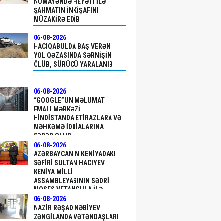
NÜMAYƏNDƏ HEYƏTI ILƏ
ŞAHMATIN INKIŞAFINI
MÜZAKIRƏ EDIB
06-08-2026
HACIQABULDA BAŞ VERƏN
YOL QƏZASINDA SƏRNIŞIN
ÖLÜB, SÜRÜCÜ YARALANIB
06-08-2026
“GOOGLE”UN MƏLUMAT
EMALI MƏRKƏZI
HINDISTANDA ETIRAZLARA VƏ
MƏHKƏMƏ IDDIALARINA
SƏBƏB OLUB
06-08-2026
AZƏRBAYCANIN KENIYADAKI
SƏFIRI SULTAN HACIYEV
KENIYA MILLI
ASSAMBLEYASININ SƏDRI
MOSES VETANGULA ILƏ
GÖRÜŞÜB
06-08-2026
NAZIR RƏŞAD NƏBIYEV
ZƏNGILANDA VƏTƏNDAŞLARI