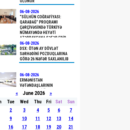
OLUNUR
06-08-2026
“SÜLHÜN COĞRAFIYASI:
QARABAĞ” PROQRAMI
ÇƏRÇIVƏSINDƏ TÜRKIYƏ
NÜMAYƏNDƏ HEYƏTI
AZƏRBAYCANA SƏFƏR EDIB
06-08-2026
DSX: ÖTƏN AY DÖVLƏT
SƏRHƏDINI PОZDUQLARINA
GÖRƏ 26 NƏFƏR SAXLANILIB
06-08-2026
ERMƏNISTAN
VƏTƏNDAŞLARININ
ŞIKAYƏTLƏRI ÜZRƏ
«
June 2026
»
APELLYASIYA
MƏHKƏMƏSINDƏ YEKUN
n
Tue
Wed
Thu
Fri
Sat
Sun
QƏRAR ELAN OLUNUB
06-08-2026
2
3
4
5
6
7
TÜRKIYƏDƏKI BU TARIXI
ABIDƏ UNESCO-NUN DÜNYA
9
10
11
12
13
14
İRSININ İLKIN SIYAHISINA
16
17
18
19
20
21
DAXIL EDILDI