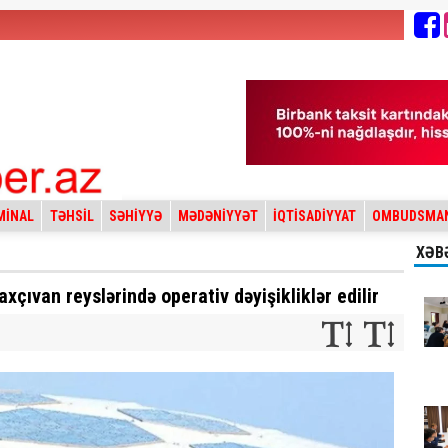
MİNAL
TƏHSİL
SƏHİYYƏ
MƏDƏNİYYƏT
İQTİSADİYYAT
OMBUDSMA
XƏB
xçıvan reyslərində operativ dəyişikliklər edilir