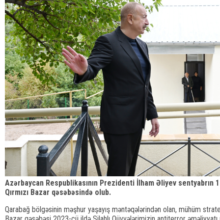
Azərbaycan Respublikasının Prezidenti İlham Əliyev sentyabrın
Qırmızı Bazar qəsəbəsində olub.
Qarabağ bölgəsinin məşhur yaşayış məntəqələrindən olan, mühüm strate
Bazar qəsəbəsi 2023-cü ildə Silahlı Qüvvələrimizin antiterror əməliyyat