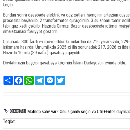
keçib.
Bundan sonra qəsəbədə elektrik və qaz xətləri, həmçinin artezian quyu
prosesinə başlanılıb, 2 transformator quraşdırılıb, 3 su anbarı təmir edi
təbii qaz xətti çəkilib. Hazırda Qırmızı Bazar qəsəbəsində ictimai-məişət
emalatxanası fəaliyyət göstərir.
Qəsəbədə 300 fərdi ev mövcuddur ki, onlardan da 71-i yararsızdır, 229-u
istismara hazırdır. Ümumilikdə 2025-ci ilin sonunadək 217, 2026-cı ildə 
Hazırda 10 ailə (39 nəfər) qəsəbəyə qayıdıb.
Dövlətimizin başçısı qəsəbəyə köçmüş İslam Dadaşovun evində oldu.
Share
Facebook
WhatsApp
Telegram
Messenger
Twitter
Mətndə səhv var? Onu siçanla seçin və Ctrl+Enter düyməsi
Teqlər: