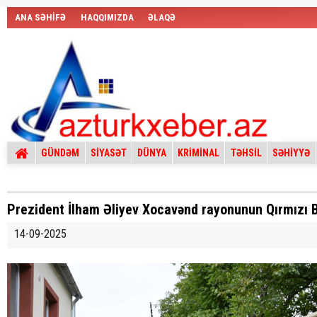
ANA SƏHİFƏ
HAQQIMIZDA
ƏLAQƏ
GÜNDƏM
SİYASƏT
DÜNYA
KRİMİNAL
TƏHSİL
SƏHİYYƏ
Prezident İlham Əliyev Xocavənd rayonunun Qırmızı 
14-09-2025