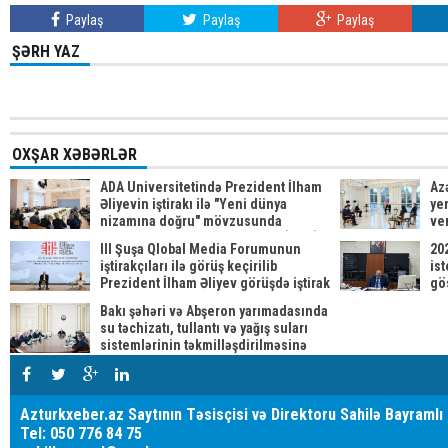
Paylaş
Paylaş
Paylaş
ŞƏRH YAZ
OXŞAR XƏBƏRLƏR
ADA Universitetində Prezident İlham
Az
Əliyevin iştirakı ilə "Yeni dünya
yer
nizamına doğru" mövzusunda
ve
beynəlxalq forum keçirilib YENİLƏNİB
III Şuşa Qlobal Media Forumunun
202
iştirakçıları ilə görüş keçirilib
ist
Prezident İlham Əliyev görüşdə iştirak
gös
edib
Bakı şəhəri və Abşeron yarımadasında
su təchizatı, tullantı və yağış suları
sistemlərinin təkmilləşdirilməsinə
dair Dövlət Proqramına həsr olunan
müşavirə keçirilib
Azturkxeber.az Saytının Təsisçisi və Direktoru Sahilə Bayramlı
Tel: 050 776 84 75