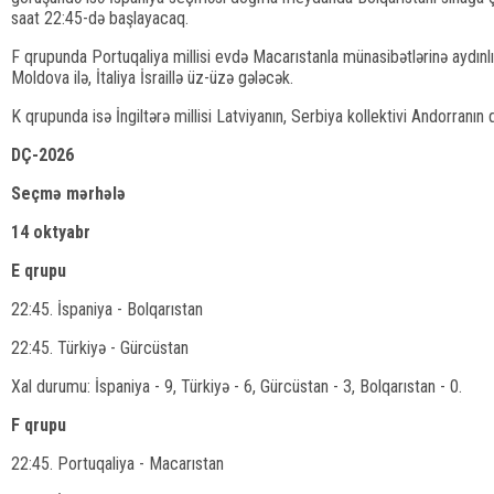
saat 22:45-də başlayacaq.
F qrupunda Portuqaliya millisi evdə Macarıstanla münasibətlərinə aydınl
Moldova ilə, İtaliya İsraillə üz-üzə gələcək.
K qrupunda isə İngiltərə millisi Latviyanın, Serbiya kollektivi Andorranın
DÇ-2026
Seçmə mərhələ
14 oktyabr
E qrupu
22:45. İspaniya - Bolqarıstan
22:45. Türkiyə - Gürcüstan
Xal durumu: İspaniya - 9, Türkiyə - 6, Gürcüstan - 3, Bolqarıstan - 0.
F qrupu
22:45. Portuqaliya - Macarıstan