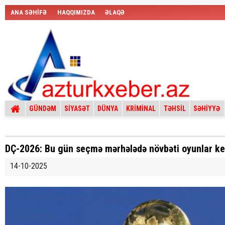
ANA SƏHİFƏ
HAQQIMIZDA
ƏLAQƏ
GÜNDƏM
SİYASƏT
DÜNYA
KRİMİNAL
TƏHSİL
SƏHİYYƏ
DÇ-2026: Bu gün seçmə mərhələdə növbəti oyunlar ke
14-10-2025