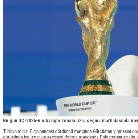
Bu gün DÇ-2026-nın Avropa zonası üzrə seçmə mərhələsində növb
Türkiyə millisi E qrupundakı dördüncü matçında Gürcüstan yığmasını qə
görüşündə isə İspaniya seçməsi doğma meydanda Bolqarıstanı sınağa çək