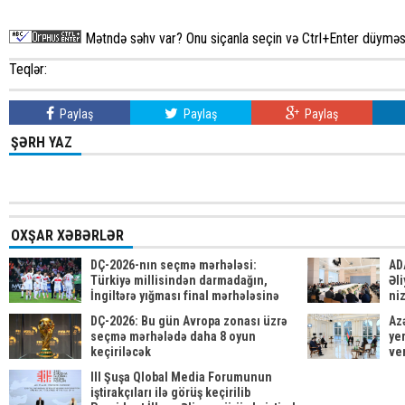
Mətndə səhv var? Onu siçanla seçin və Ctrl+Enter düyməsi
Teqlər:
Paylaş
Paylaş
Paylaş
ŞƏRH YAZ
OXŞAR XƏBƏRLƏR
DÇ-2026-nın seçmə mərhələsi:
AD
Türkiyə millisindən darmadağın,
Əli
İngiltərə yığması final mərhələsinə
ni
vəsiqə qazanıb
be
DÇ-2026: Bu gün Avropa zonası üzrə
Az
seçmə mərhələdə daha 8 oyun
yer
keçiriləcək
ve
III Şuşa Qlobal Media Forumunun
iştirakçıları ilə görüş keçirilib