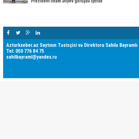
Prezident İlham Əliyev görüşdə iştirak
edib
Azturkxeber.az Saytının Təsisçisi və Direktoru Sahilə Bayramlı
Tel: 050 776 84 75
sahilbayraml@yandex.ru