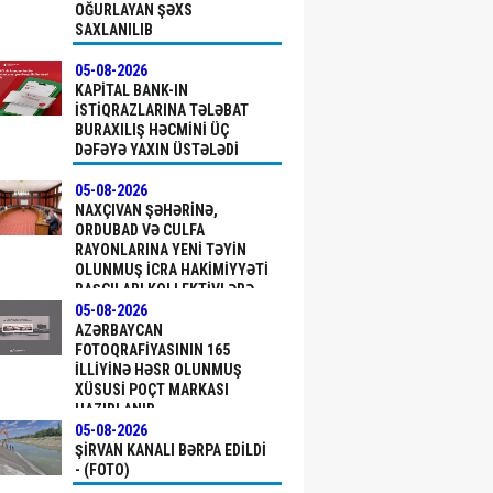
OĞURLAYAN ŞƏXS
SAXLANILIB
05-08-2026
KAPITAL BANK-IN
ISTIQRAZLARINA TƏLƏBAT
BURAXILIŞ HƏCMINI ÜÇ
DƏFƏYƏ YAXIN ÜSTƏLƏDI
05-08-2026
NAXÇIVAN ŞƏHƏRINƏ,
ORDUBAD VƏ CULFA
RAYONLARINA YENI TƏYIN
OLUNMUŞ ICRA HAKIMIYYƏTI
BAŞÇILARI KOLLEKTIVLƏRƏ
TƏQDIM EDILIBLƏR
05-08-2026
AZƏRBAYCAN
FOTOQRAFIYASININ 165
ILLIYINƏ HƏSR OLUNMUŞ
XÜSUSI POÇT MARKASI
HAZIRLANIB
05-08-2026
ŞIRVAN KANALI BƏRPA EDILDI
- (FOTO)