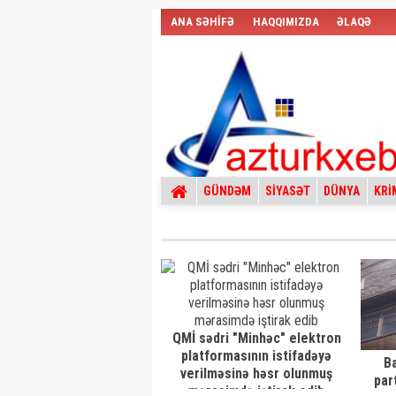
ANA SƏHİFƏ
HAQQIMIZDA
ƏLAQƏ
GÜNDƏM
SİYASƏT
DÜNYA
KRİ
QMİ sədri "Minhəc" elektron
platformasının istifadəyə
Ba
verilməsinə həsr olunmuş
par
mərasimdə iştirak edib