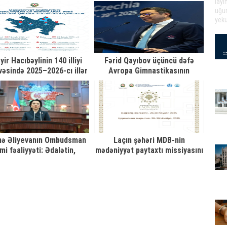
FOTO
cüdo üzrə açıq çempionatı
keçirilib
ir Hacıbəylinin 140 illiyi
Fərid Qayıbov üçüncü dəfə
vəsində 2025–2026-cı illər
Avropa Gimnastikasının
çün bədii kollektivlərin
prezidenti seçildi – AGF-dən
nlara ilk qastrol səfərləri
təbrik
başlayır
nə Əliyevanın Ombudsman
Laçın şəhəri MDB-nin
mi fəaliyyəti: Ədalətin,
mədəniyyət paytaxtı missiyasını
ətin və xalqına xidmətin 6
başa vurur
illik nümunəsi