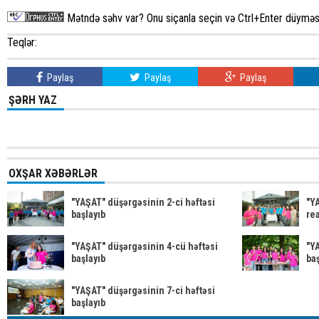
Mətndə səhv var? Onu siçanla seçin və Ctrl+Enter düyməsi
Teqlər:
Paylaş
Paylaş
Paylaş
ŞƏRH YAZ
OXŞAR XƏBƏRLƏR
"YAŞAT" düşərgəsinin 2-ci həftəsi
"Y
başlayıb
rea
"YAŞAT" düşərgəsinin 4-cü həftəsi
"Y
başlayıb
baş
"YAŞAT" düşərgəsinin 7-ci həftəsi
başlayıb