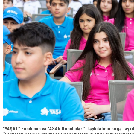
“YAŞAT” Fondunun və “ASAN Könüllüləri” Təşkilatının birgə təşkil