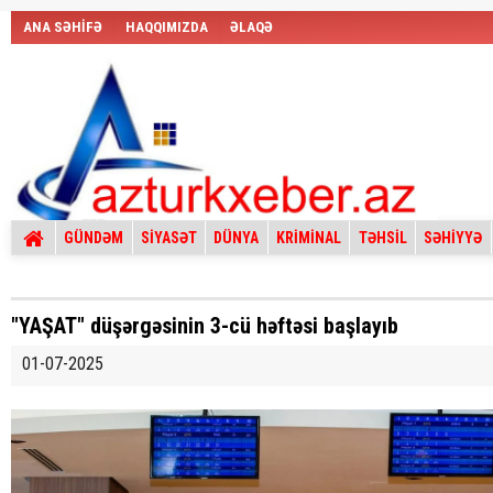
ANA SƏHİFƏ
HAQQIMIZDA
ƏLAQƏ
GÜNDƏM
SİYASƏT
DÜNYA
KRİMİNAL
TƏHSİL
SƏHİYYƏ
"YAŞAT" düşərgəsinin 3-cü həftəsi başlayıb
01-07-2025