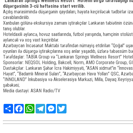
“Lankaran Springs Wellness Resort” Hotelin birgə tərəfdaşlığı il
düşərgəsinin 3-cü həftəsinə start verilib.
Açılış mərasimində düşərgənin qaydaları, həyata keçiriləcək tədbirlər izah
cavablandırılıb.
Xanbulan gölünə ekskursiya zamanı iştirakçılar Lənkəran təbiətinin özü
tanış olublar.
Hoteldaxili əyləncə, hovuz saatlarında, futbol yarışında, həmçinin stolüs
əyləncəli və xoş vaxt keçiriblər.
Azərbaycan İncəsənət Məktəbi tərəfindən nümayiş etdirilən “Qoğal” uşa
oyunları ilə düşərgə iştirakçılarına xoş anlar yaşadıb, üzlərə təbəssüm bə
Tərəfdaşlar: TABİA Group və “Lankaran Springs Wellness Resort” Hotel
Sponsorlar: NEQSOL Holding, Bakcell, Norm, AMO Corporate Group, 
Dəstəkçilər: Lənkəran Şəhər İcra Hakimiyyəti, “ASAN xidmət”in “İnnova
Həyat”, “Badamlı Mineral Suları”, “Azərbaycan Hava Yolları” QSC, Azər
“INNOLAND” İnkubasiya və Akselerasiya Mərkəzi, Milla, Dayaq Xeyriyyə, ‘
şəbəkəsi;
Media dəstəyi: ASAN Radio/TV
Share
Facebook
WhatsApp
Telegram
Messenger
Twitter