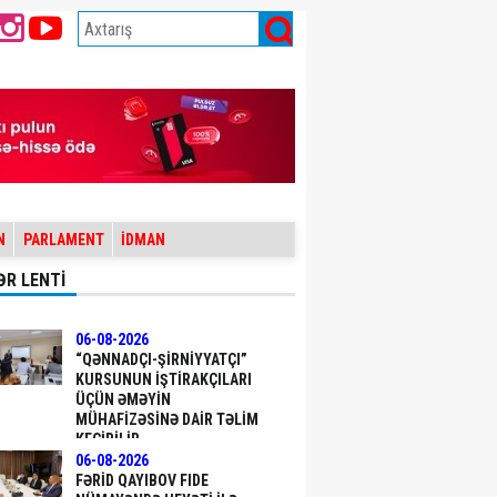
N
PARLAMENT
İDMAN
ƏR LENTİ
06-08-2026
“QƏNNADÇI-ŞIRNIYYATÇI”
KURSUNUN IŞTIRAKÇILARI
ÜÇÜN ƏMƏYIN
MÜHAFIZƏSINƏ DAIR TƏLIM
KEÇIRILIB
06-08-2026
FƏRID QAYIBOV FIDE