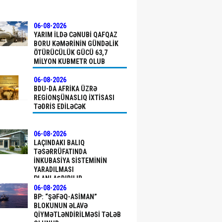
06-08-2026
YARIM ILDƏ CƏNUBI QAFQAZ
BORU KƏMƏRININ GÜNDƏLIK
ÖTÜRÜCÜLÜK GÜCÜ 63,7
MILYON KUBMETR OLUB
06-08-2026
BDU-DA AFRIKA ÜZRƏ
REGIONŞÜNASLIQ IXTISASI
TƏDRIS EDILƏCƏK
06-08-2026
LAÇINDAKI BALIQ
TƏSƏRRÜFATINDA
INKUBASIYA SISTEMININ
YARADILMASI
PLANLAŞDIRILIR
06-08-2026
BP: “ŞƏFƏQ-ASIMAN”
BLOKUNUN ƏLAVƏ
QIYMƏTLƏNDIRILMƏSI TƏLƏB