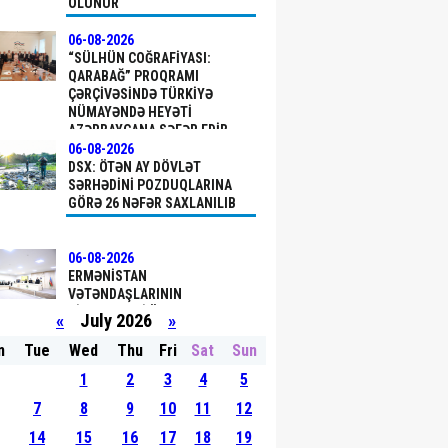
OLUNUR
06-08-2026
“SÜLHÜN COĞRAFIYASI:
QARABAĞ” PROQRAMI
ÇƏRÇIVƏSINDƏ TÜRKIYƏ
NÜMAYƏNDƏ HEYƏTI
AZƏRBAYCANA SƏFƏR EDIB
06-08-2026
DSX: ÖTƏN AY DÖVLƏT
SƏRHƏDINI PОZDUQLARINA
GÖRƏ 26 NƏFƏR SAXLANILIB
06-08-2026
ERMƏNISTAN
VƏTƏNDAŞLARININ
ŞIKAYƏTLƏRI ÜZRƏ
«
July 2026
»
APELLYASIYA
MƏHKƏMƏSINDƏ YEKUN
n
Tue
Wed
Thu
Fri
Sat
Sun
QƏRAR ELAN OLUNUB
06-08-2026
1
2
3
4
5
TÜRKIYƏDƏKI BU TARIXI
ABIDƏ UNESCO-NUN DÜNYA
7
8
9
10
11
12
İRSININ İLKIN SIYAHISINA
14
15
16
17
18
19
DAXIL EDILDI