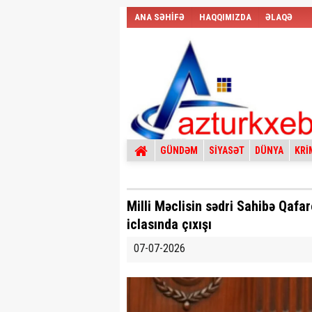
ANA SƏHİFƏ
HAQQIMIZDA
ƏLAQƏ
GÜNDƏM
SİYASƏT
DÜNYA
KRİ
Milli Məclisin sədri Sahibə Qafar
iclasında çıxışı
07-07-2026