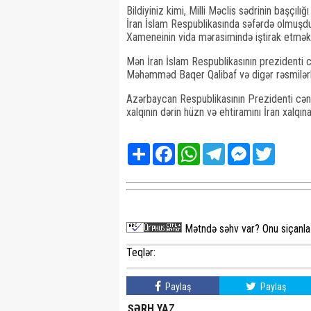
Bildiyiniz kimi, Milli Məclis sədrinin başçı
İran İslam Respublikasında səfərdə olmuşdu
Xameneinin vida mərasimində iştirak etmək 
Mən İran İslam Respublikasının prezidenti 
Məhəmməd Baqer Qalibaf və digər rəsmilər
Azərbaycan Respublikasının Prezidenti cən
xalqının dərin hüzn və ehtiramını İran xalqın
Share
Facebook
WhatsApp
Telegram
Messenger
Twitter
Mətndə səhv var? Onu siçanla 
Teqlər:
Paylaş
Paylaş
ŞƏRH YAZ