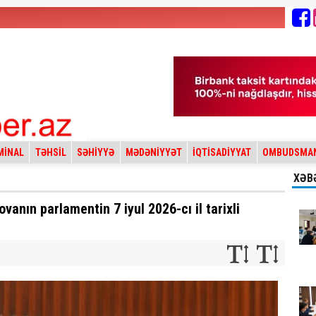
MİNAL
TƏHSİL
SƏHİYYƏ
MƏDƏNİYYƏT
İQTİSADİYYAT
OMBUDSMA
XƏB
ovanın parlamentin 7 iyul 2026-cı il tarixli