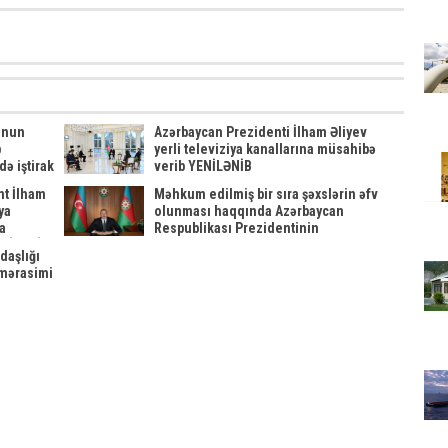
unun
Azərbaycan Prezidenti İlham Əliyev
b
yerli televiziya kanallarına müsahibə
ə iştirak
verib YENİLƏNİB
nt İlham
Məhkum edilmiş bir sıra şəxslərin əfv
ya
olunması haqqında Azərbaycan
a
Respublikası Prezidentinin
ENİLƏNİB
Sərəncamı
daşlığı
mərasimi