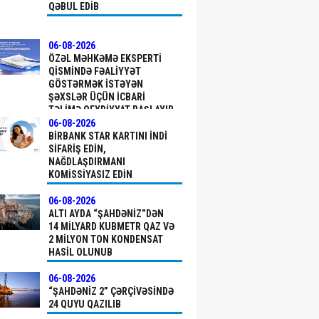
QƏBUL EDIB
06-08-2026
ÖZƏL MƏHKƏMƏ EKSPERTI
QISMINDƏ FƏALIYYƏT
GÖSTƏRMƏK ISTƏYƏN
ŞƏXSLƏR ÜÇÜN ICBARI
TƏLIMƏ QEYDIYYAT BAŞLAYIB
06-08-2026
BIRBANK STAR KARTINI INDI
SIFARIŞ EDIN,
NAĞDLAŞDIRMANI
KOMISSIYASIZ EDIN
06-08-2026
ALTI AYDA “ŞAHDƏNIZ”DƏN
14 MILYARD KUBMETR QAZ VƏ
2 MILYON TON KONDENSAT
HASIL OLUNUB
06-08-2026
“ŞAHDƏNIZ 2” ÇƏRÇIVƏSINDƏ
24 QUYU QAZILIB