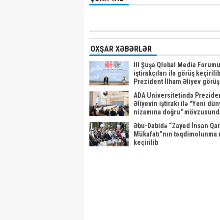
OXŞAR XƏBƏRLƏR
III Şuşa Qlobal Media Forum
iştirakçıları ilə görüş keçirili
Prezident İlham Əliyev görüşd
edib
ADA Universitetində Prezide
Əliyevin iştirakı ilə "Yeni dün
nizamına doğru" mövzusund
beynəlxalq forum keçirilib Y
Əbu-Dabidə “Zayed İnsan Qar
Mükafatı”nın təqdimolunma 
keçirilib