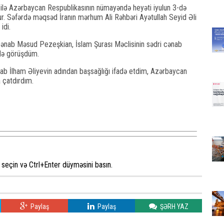
lığı ilə Azərbaycan Respublikasının nümayəndə heyəti iyulun 3-də
r. Səfərdə məqsəd İranın mərhum Ali Rəhbəri Ayətullah Seyid Əli
idi.
cənab Məsud Pezeşkian, İslam Şurası Məclisinin sədri cənab
lə görüşdüm.
ab İlham Əliyevin adından başsağlığı ifadə etdim, Azərbaycan
a çatdırdım.
seçin və Ctrl+Enter düyməsini basın.
Paylaş
Paylaş
ŞƏRH YAZ