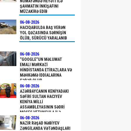
NÜMAYƏNDƏ HEYƏTI ILƏ
ŞAHMATIN INKIŞAFINI
MÜZAKIRƏ EDIB
06-08-2026
HACIQABULDA BAŞ VERƏN
YOL QƏZASINDA SƏRNIŞIN
ÖLÜB, SÜRÜCÜ YARALANIB
06-08-2026
“GOOGLE”UN MƏLUMAT
EMALI MƏRKƏZI
HINDISTANDA ETIRAZLARA VƏ
MƏHKƏMƏ IDDIALARINA
SƏBƏB OLUB
06-08-2026
AZƏRBAYCANIN KENIYADAKI
SƏFIRI SULTAN HACIYEV
KENIYA MILLI
ASSAMBLEYASININ SƏDRI
MOSES VETANGULA ILƏ
GÖRÜŞÜB
06-08-2026
NAZIR RƏŞAD NƏBIYEV
ZƏNGILANDA VƏTƏNDAŞLARI