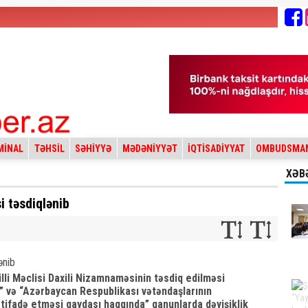
MİNAL
TƏHSİL
SƏHİYYƏ
MƏDƏNİYYƏT
İQTİSADİYYAT
OMBUDSMA
XƏB
i təsdiqlənib
li Məclisi Daxili Nizamnaməsinin təsdiq edilməsi
da” və “Azərbaycan Respublikası vətəndaşlarının
tifadə etməsi qaydası haqqında” qanunlarda dəyişiklik