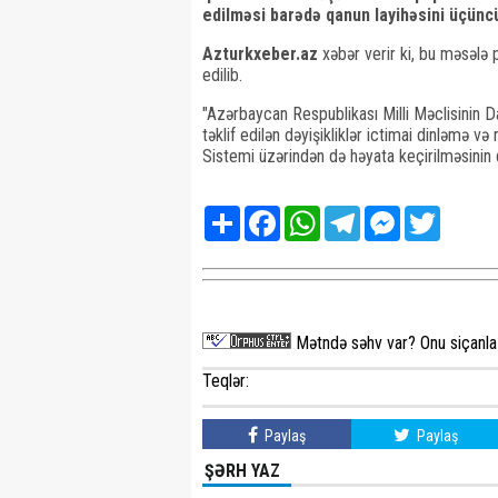
edilməsi barədə qanun layihəsini üçünc
Azturkxeber.az
xəbər verir ki, bu məsələ p
edilib.
"Azərbaycan Respublikası Milli Məclisinin D
təklif edilən dəyişikliklər ictimai dinləmə 
Sistemi üzərindən də həyata keçirilməsinin q
Share
Facebook
WhatsApp
Telegram
Messenger
Twitter
Mətndə səhv var? Onu siçanla 
Teqlər:
Paylaş
Paylaş
ŞƏRH YAZ