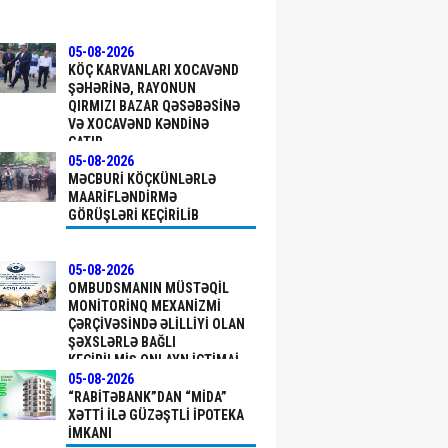
05-08-2026
KÖÇ KARVANLARI XOCAVƏND
ŞƏHƏRINƏ, RAYONUN
QIRMIZI BAZAR QƏSƏBƏSINƏ
VƏ XOCAVƏND KƏNDINƏ
ÇATIB
05-08-2026
MƏCBURI KÖÇKÜNLƏRLƏ
MAARIFLƏNDIRMƏ
GÖRÜŞLƏRI KEÇIRILIB
05-08-2026
OMBUDSMANIN MÜSTƏQIL
MONITORINQ MEXANIZMI
ÇƏRÇIVƏSINDƏ ƏLILLIYI OLAN
ŞƏXSLƏRLƏ BAĞLI
KEÇIRILMIŞ ONLAYN ICTIMAI
SORĞUNUN NƏTICƏLƏRINƏ
05-08-2026
DAIR AÇIQLAMA
“RABITƏBANK”DAN “MİDA”
XƏTTI ILƏ GÜZƏŞTLI IPOTEKA
IMKANI