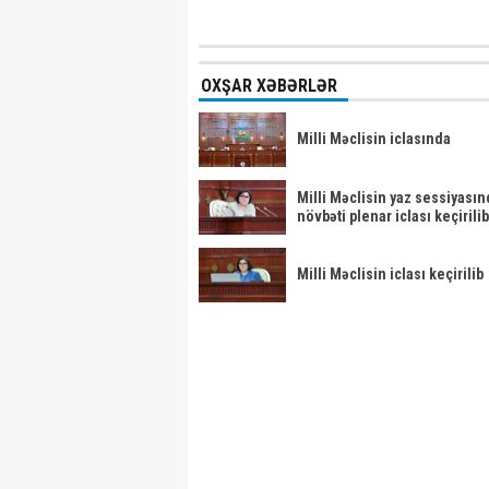
OXŞAR XƏBƏRLƏR
Milli Məclisin iclasında
Milli Məclisin yaz sessiyasın
növbəti plenar iclası keçirilib
Milli Məclisin iclası keçirilib