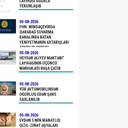
LAYIHƏSI UĞURLA
YEKUNLAŞIB
05-08-2026
FHN: MINGƏÇEVIRDƏ
QARABAĞ SUVARMA
KANALINDA BATAN
YENIYETMƏNIN AXTARIŞLARI
APARILIR (VİDEO)
05-08-2026
HEYDƏR ƏLIYEV MƏKTƏBI”
LAYIHƏSININ ÜÇÜNCÜ
MƏRHƏLƏSI BAŞA ÇATIB
05-08-2026
YÜK AVTOMOBILINDƏN
OĞURLUQ EDƏN ŞƏXS
SAXLANILIB
05-08-2026
EVDƏN 5 MIN MANATLIQ
QIZIL-ZINƏT ƏŞYALARI