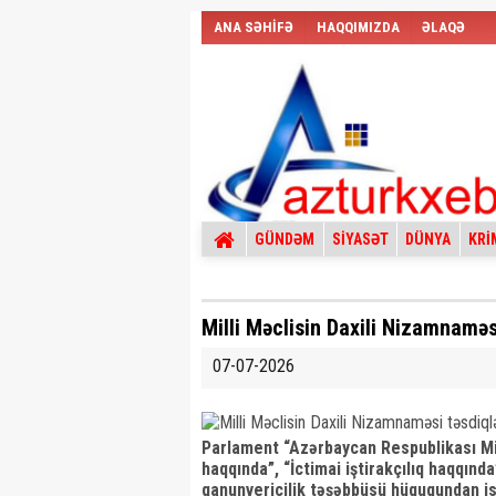
ANA SƏHİFƏ
HAQQIMIZDA
ƏLAQƏ
GÜNDƏM
SİYASƏT
DÜNYA
KRİ
Milli Məclisin Daxili Nizamnaməs
07-07-2026
Parlament “Azərbaycan Respublikası Mil
haqqında”, “İctimai iştirakçılıq haqqın
qanunvericilik təşəbbüsü hüququndan is