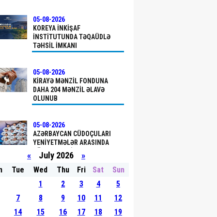
05-08-2026
KOREYA İNKIŞAF
İNSTITUTUNDA TƏQAÜDLƏ
TƏHSIL IMKANI
05-08-2026
KIRAYƏ MƏNZIL FONDUNA
DAHA 204 MƏNZIL ƏLAVƏ
OLUNUB
05-08-2026
AZƏRBAYCAN CÜDOÇULARI
YENIYETMƏLƏR ARASINDA
DÜNYA ÇEMPIONATINDA
«
July 2026
»
MÜBARIZƏ APARACAQ
n
Tue
Wed
Thu
Fri
Sat
Sun
05-08-2026
1
2
3
4
5
TÜRKIYƏ SAHILLƏRINDƏ
RUHU DINLƏNDIRƏN MAVI
7
8
9
10
11
12
SƏYAHƏT
14
15
16
17
18
19