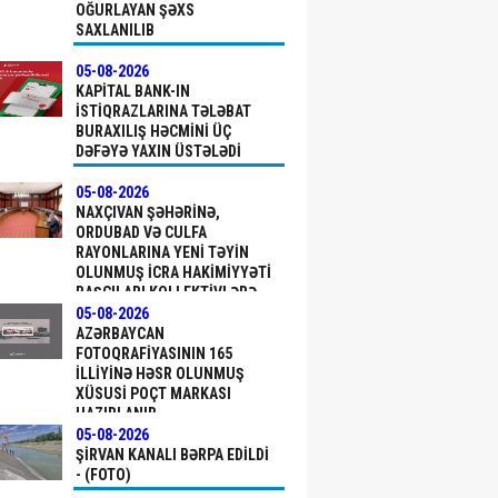
OĞURLAYAN ŞƏXS
SAXLANILIB
05-08-2026
KAPITAL BANK-IN
ISTIQRAZLARINA TƏLƏBAT
BURAXILIŞ HƏCMINI ÜÇ
DƏFƏYƏ YAXIN ÜSTƏLƏDI
05-08-2026
NAXÇIVAN ŞƏHƏRINƏ,
ORDUBAD VƏ CULFA
RAYONLARINA YENI TƏYIN
OLUNMUŞ ICRA HAKIMIYYƏTI
BAŞÇILARI KOLLEKTIVLƏRƏ
TƏQDIM EDILIBLƏR
05-08-2026
AZƏRBAYCAN
FOTOQRAFIYASININ 165
ILLIYINƏ HƏSR OLUNMUŞ
XÜSUSI POÇT MARKASI
HAZIRLANIB
05-08-2026
ŞIRVAN KANALI BƏRPA EDILDI
- (FOTO)