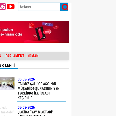
N
PARLAMENT
İDMAN
ƏR LENTİ
05-08-2026
“TƏMIZ ŞƏHƏR” ASC-NIN
MÜŞAHIDƏ ŞURASININ YENI
TƏRKIBDƏ ILK ICLASI
KEÇIRILIB
05-08-2026
ŞƏKIDƏ “YAY MƏKTƏBI”