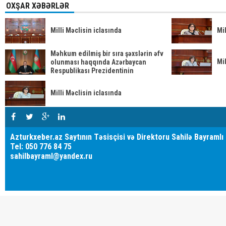
OXŞAR XƏBƏRLƏR
Milli Məclisin iclasında
Mil
Məhkum edilmiş bir sıra şəxslərin əfv
Mil
olunması haqqında Azərbaycan
Respublikası Prezidentinin
Sərəncamı
Milli Məclisin iclasında
Azturkxeber.az Saytının Təsisçisi və Direktoru Sahilə Bayramlı
Tel: 050 776 84 75
sahilbayraml@yandex.ru