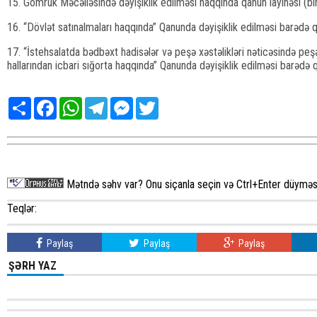
15. Gömrük Məcəlləsində dəyişiklik edilməsi haqqında qanun layihəsi (bir
16. “Dövlət satınalmaları haqqında” Qanunda dəyişiklik edilməsi barədə qa
17. “İstehsalatda bədbəxt hadisələr və peşə xəstəlikləri nəticəsində peşə
hallarından icbari sığorta haqqında” Qanunda dəyişiklik edilməsi barədə q
Share
Facebook
WhatsApp
Telegram
Messenger
Twitter
Mətndə səhv var? Onu siçanla seçin və Ctrl+Enter düyməsi
Teqlər:
Paylaş
Paylaş
Paylaş
ŞƏRH YAZ