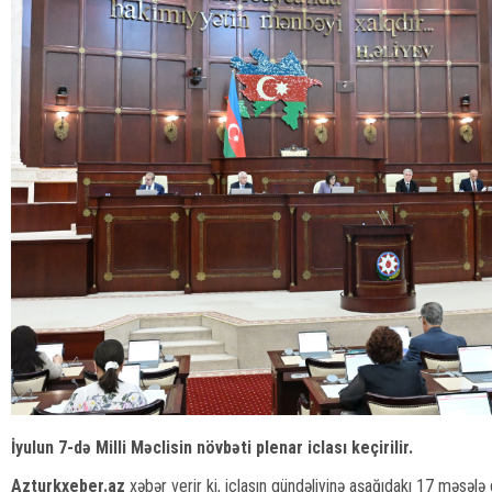
İyulun 7-də Milli Məclisin növbəti plenar iclası keçirilir.
Azturkxeber.az
xəbər verir ki, iclasın gündəliyinə aşağıdakı 17 məsələ d