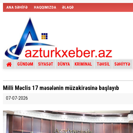
ANA SƏHİFƏ
HAQQIMIZDA
ƏLAQƏ
GÜNDƏM
SİYASƏT
DÜNYA
KRİMİNAL
TƏHSİL
SƏHİYYƏ
Milli Məclis 17 məsələnin müzakirəsinə başlayıb
07-07-2026