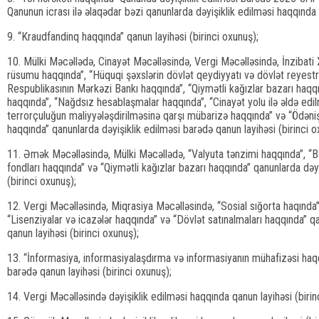
Qanunun icrası ilə əlaqədar bəzi qanunlarda dəyişiklik edilməsi haqqında 
9. “Kraudfandinq haqqında” qanun layihəsi (birinci oxunuş);
10. Mülki Məcəllədə, Cinayət Məcəlləsində, Vergi Məcəlləsində, İnzibati 
rüsumu haqqında”, “Hüquqi şəxslərin dövlət qeydiyyatı və dövlət reyest
Respublikasının Mərkəzi Bankı haqqında”, “Qiymətli kağızlar bazarı haqqı
haqqında”, “Nağdsız hesablaşmalar haqqında”, “Cinayət yolu ilə əldə edil
terrorçuluğun maliyyələşdirilməsinə qarşı mübarizə haqqında” və “Ödəniş
haqqında” qanunlarda dəyişiklik edilməsi barədə qanun layihəsi (birinci o
11. Əmək Məcəlləsində, Mülki Məcəllədə, “Valyuta tənzimi haqqında”, “Ba
fondları haqqında” və “Qiymətli kağızlar bazarı haqqında” qanunlarda dəyi
(birinci oxunuş);
12. Vergi Məcəlləsində, Miqrasiya Məcəlləsində, “Sosial sığorta haqında”
“Lisenziyalar və icazələr haqqında” və “Dövlət satınalmaları haqqında” q
qanun layihəsi (birinci oxunuş);
13. “İnformasiya, informasiyalaşdırma və informasiyanın mühafizəsi haq
barədə qanun layihəsi (birinci oxunuş);
14. Vergi Məcəlləsində dəyişiklik edilməsi haqqında qanun layihəsi (birin