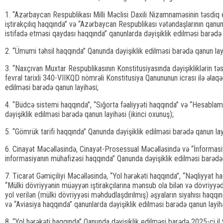
1. “Azərbaycan Respublikası Milli Məclisi Daxili Nizamnaməsinin təsdiq 
iştirakçılıq haqqında” və “Azərbaycan Respublikası vətəndaşlarının qan
istifadə etməsi qaydası haqqında” qanunlarda dəyişiklik edilməsi barədə
2. “Ümumi təhsil haqqında” Qanunda dəyişiklik edilməsi barədə qanun la
3. “Naxçıvan Muxtar Respublikasının Konstitusiyasında dəyişikliklərin tə
fevral tarixli 340-VIIKQD nömrəli Konstitusiya Qanununun icrası ilə əlaqə
edilməsi barədə qanun layihəsi;
4. “Büdcə sistemi haqqında”, “Sığorta fəaliyyəti haqqında” və “Hesabla
dəyişiklik edilməsi barədə qanun layihəsi (ikinci oxunuş);
5. “Gömrük tarifi haqqında” Qanunda dəyişiklik edilməsi barədə qanun layi
6. Cinayət Məcəlləsində, Cinayət-Prosessual Məcəlləsində və “İnformasi
informasiyanın mühafizəsi haqqında” Qanunda dəyişiklik edilməsi barədə q
7. Ticarət Gəmiçiliyi Məcəlləsində, “Yol hərəkəti haqqında”, “Nəqliyyat 
“Mülki dövriyyənin müəyyən iştirakçılarına mənsub ola bilən və dövriyyə
yol verilən (mülki dövriyyəsi məhdudlaşdırılmış) əşyaların siyahısı haqqı
və “Aviasiya haqqında” qanunlarda dəyişiklik edilməsi barədə qanun layihə
8. “Yol hərəkəti haqqında” Qanunda dəyişiklik edilməsi barədə 2025-ci il