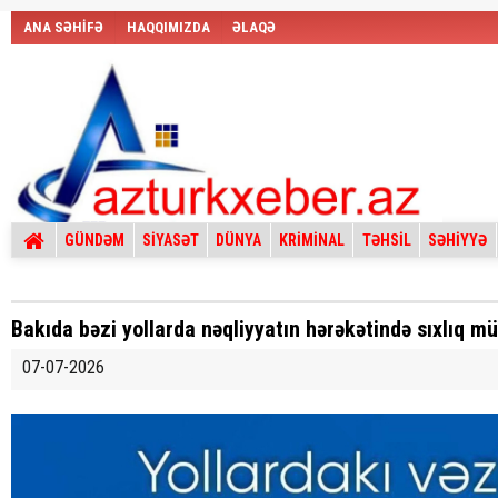
ANA SƏHİFƏ
HAQQIMIZDA
ƏLAQƏ
GÜNDƏM
SİYASƏT
DÜNYA
KRİMİNAL
TƏHSİL
SƏHİYYƏ
Bakıda bəzi yollarda nəqliyyatın hərəkətində sıxlıq m
07-07-2026