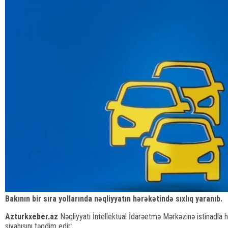
Bakının bir sıra yollarında nəqliyyatın hərəkətində sıxlıq yaranıb.
Azturkxeber.az
Nəqliyyatı İntellektual İdarəetmə Mərkəzinə istinadla h
siyahısını təqdim edir: