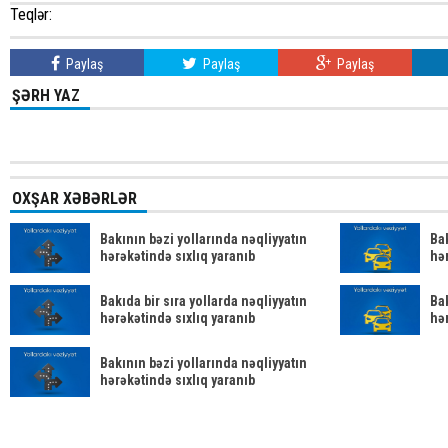
Teqlər:
Paylaş
Paylaş
Paylaş
ŞƏRH YAZ
OXŞAR XƏBƏRLƏR
Bakının bəzi yollarında nəqliyyatın
Bak
hərəkətində sıxlıq yaranıb
hər
Bakıda bir sıra yollarda nəqliyyatın
Bak
hərəkətində sıxlıq yaranıb
hər
Bakının bəzi yollarında nəqliyyatın
hərəkətində sıxlıq yaranıb