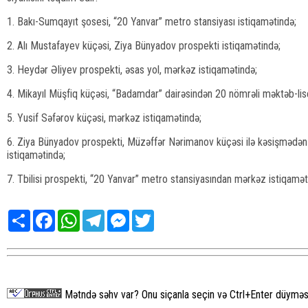
1. Bakı-Sumqayıt şosesi, “20 Yanvar” metro stansiyası istiqamətində;
2. Alı Mustafayev küçəsi, Ziya Bünyadov prospekti istiqamətində;
3. Heydər Əliyev prospekti, əsas yol, mərkəz istiqamətində;
4. Mikayıl Müşfiq küçəsi, “Badamdar” dairəsindən 20 nömrəli məktəb-lis
5. Yusif Səfərov küçəsi, mərkəz istiqamətində;
6. Ziya Bünyadov prospekti, Müzəffər Nərimanov küçəsi ilə kəsişmədən
istiqamətində;
7. Tbilisi prospekti, “20 Yanvar” metro stansiyasından mərkəz istiqamət
Share
Facebook
WhatsApp
Telegram
Messenger
Twitter
Mətndə səhv var? Onu siçanla seçin və Ctrl+Enter düyməsi