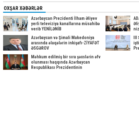
OXŞAR XƏBƏRLƏR
Azərbaycan Prezidenti İlham Əliyev
AD
yerli televiziya kanallarına müsahibə
Əli
verib YENİLƏNİB
ni
be
Azərbaycan və Şimali Makedoniya
II
arasında əlaqələrin inkişafı-ZİYAFƏT
işt
ƏSGƏROV
Pr
ed
Məhkum edilmiş bir sıra şəxslərin əfv
olunması haqqında Azərbaycan
Respublikası Prezidentinin
Sərəncamı