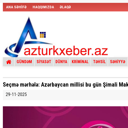
ANA SƏHİFƏ
HAQQIMIZDA
ƏLAQƏ
GÜNDƏM
SİYASƏT
DÜNYA
KRİMİNAL
TƏHSİL
SƏHİYYƏ
Seçmə mərhələ: Azərbaycan millisi bu gün Şimali Mak
29-11-2025