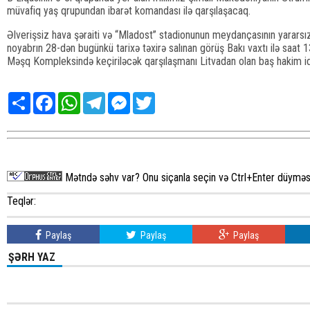
müvafiq yaş qrupundan ibarət komandası ilə qarşılaşacaq.
Əlverişsiz hava şəraiti və “Mladost” stadionunun meydançasının yararsız
noyabrın 28-dən bugünkü tarixə təxirə salınan görüş Bakı vaxtı ilə saa
Məşq Kompleksində keçiriləcək qarşılaşmanı Litvadan olan baş hakim i
Share
Facebook
WhatsApp
Telegram
Messenger
Twitter
Mətndə səhv var? Onu siçanla seçin və Ctrl+Enter düyməsi
Teqlər:
Paylaş
Paylaş
Paylaş
ŞƏRH YAZ