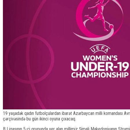
19 yaşadək qadın futbolçulardan ibarət Azərbaycan milli komandası A
çərçivəsində bu gün ikinci oyuna çıxacaq.
B Liqasının 5-ci qrupunda yer alan millimiz Şimali Makedoniyanın Strum