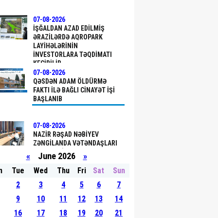
07-08-2026
İŞĞALDAN AZAD EDILMIŞ
ƏRAZILƏRDƏ AQROPARK
LAYIHƏLƏRININ
INVESTORLARA TƏQDIMATI
KEÇIRILIB
07-08-2026
QƏSDƏN ADAM ÖLDÜRMƏ
FAKTI ILƏ BAĞLI CINAYƏT IŞI
BAŞLANIB
07-08-2026
NAZIR RƏŞAD NƏBIYEV
ZƏNGILANDA VƏTƏNDAŞLARI
QƏBUL EDIB
«
June 2026
»
n
Tue
Wed
Thu
Fri
Sat
Sun
07-08-2026
2
3
4
5
6
7
BIRBANK BIZNES-DƏN MIKRO
BIZNES KREDITINƏ 5%-DƏK
9
10
11
12
13
14
ENDIRIM
16
17
18
19
20
21