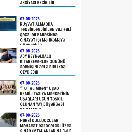
AKSIYASI KEÇIRILIB
07-08-2026
RÜŞVƏT ALMAQDA
TƏQSIRLƏNDIRILƏN VƏZIFƏLI
ŞƏXSLƏR BARƏSINDƏ
CINAYƏT IŞI MƏHKƏMƏYƏ
GÖNDƏRILIB
07-08-2026
ADY BEYNƏLXALQ
KITABSEVƏRLƏR GÜNÜNÜ
SƏRNIŞINLƏRLƏ BIRLIKDƏ
QEYD EDIB
07-08-2026
“TUT ƏLIMDƏN” UŞAQ
REABILITASIYA MƏRKƏZININ
UŞAQLARI ÜÇÜN TƏŞKIL
OLUNAN YAY DÜŞƏRGƏSI
DAVAM EDIR
07-08-2026
HƏRBI QULLUQÇULAR
MƏHARƏT DƏRƏCƏLƏRI ÜZRƏ
SINAQ IMTAHANLARINA CƏLB