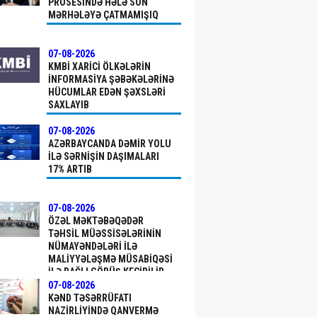
PROSESINDƏ HƏLƏ SON
MƏRHƏLƏYƏ ÇATMAMIŞIQ
07-08-2026
KMBİ XARICI ÖLKƏLƏRIN
INFORMASIYA ŞƏBƏKƏLƏRINƏ
HÜCUMLAR EDƏN ŞƏXSLƏRI
SAXLAYIB
07-08-2026
AZƏRBAYCANDA DƏMIR YOLU
ILƏ SƏRNIŞIN DAŞIMALARI
17% ARTIB
07-08-2026
ÖZƏL MƏKTƏBƏQƏDƏR
TƏHSIL MÜƏSSISƏLƏRININ
NÜMAYƏNDƏLƏRI ILƏ
MALIYYƏLƏŞMƏ MÜSABIQƏSI
ILƏ BAĞLI GÖRÜŞ KEÇIRILIB
07-08-2026
KƏND TƏSƏRRÜFATI
NAZIRLIYINDƏ QANVERMƏ