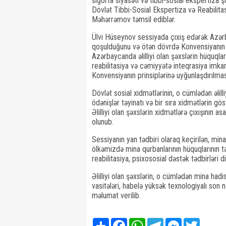
sığorta siyasəti və tibbi-sosial ekspertiza 
Dövlət Tibbi-Sosial Ekspertiza və Reabilita
Məhərrəmov təmsil ediblər.
Ülvi Hüseynov sessiyada çıxış edərək Azər
qoşulduğunu və ötən dövrdə Konvensiyanın ic
Azərbaycanda əlilliyi olan şəxslərin hüquqlar
reabilitasiya və cəmiyyətə inteqrasiya imkanlar
Konvensiyanın prinsiplərinə uyğunlaşdırılması
Dövlət sosial xidmətlərinin, o cümlədən əlilli
ödənişlər təyinatı və bir sıra xidmətlərin gös
Əlilliyi olan şəxslərin xidmətlərə çıxışının a
olunub.
Sessiyanın yan tədbiri olaraq keçirilən, min
ölkəmizdə mina qurbanlarının hüquqlarının tə
reabilitasiya, psixososial dəstək tədbirləri di
Əlilliyi olan şəxslərin, o cümlədən mina hadis
vasitələri, habelə yüksək texnologiyalı son 
məlumat verilib.
Share
Facebook
WhatsApp
Telegram
Messenger
Twitter