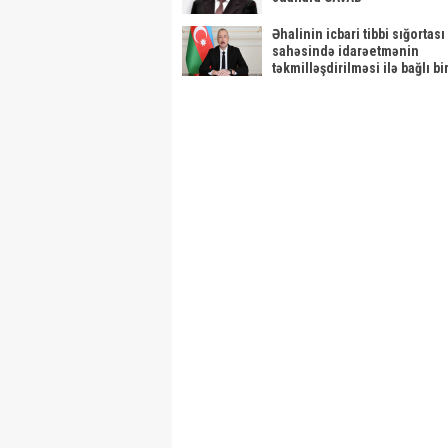
Əhalinin icbari tibbi sığortası
sahəsində idarəetmənin
təkmilləşdirilməsi ilə bağlı bir
tədbirlər haqqında Azərbayc
Respublikası Prezidentinin 