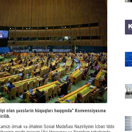
iyi olan şəxslərin hüquqları haqqında" Konvensiyasına
rilib.
kəmizi Əmək və Əhalinin Sosial Müdafiəsi Nazirliyinin İcbari tibbi