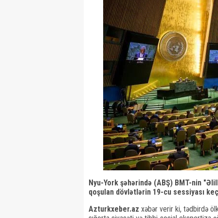
Nyu-York şəhərində (ABŞ) BMT-nin "Əlill
qoşulan dövlətlərin 19-cu sessiyası keçi
Azturkxeber.az
xəbər verir ki, tədbirdə öl