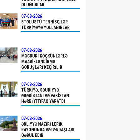
OLUNUBLAR
07-08-2026
STOLUSTÜ TENNISÇILƏR
TÜRKIYƏYƏ YOLLANIBLAR
07-08-2026
MƏCBURI KÖÇKÜNLƏRLƏ
MAARIFLƏNDIRMƏ
GÖRÜŞLƏRI KEÇIRILIB
07-08-2026
TÜRKIYƏ, SƏUDIYYƏ
ƏRƏBISTANI VƏ PAKISTAN
HƏRBI ITTIFAQ YARATDI
07-08-2026
ƏDLIYYƏ NAZIRI LERIK
RAYONUNDA VƏTƏNDAŞLARI
QƏBUL EDIB