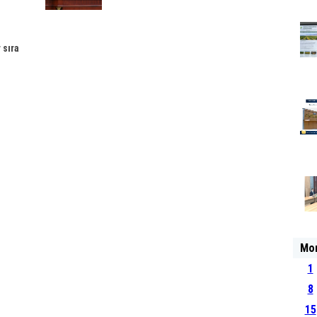
 sıra
an
Fərmanı
Mo
1
8
15