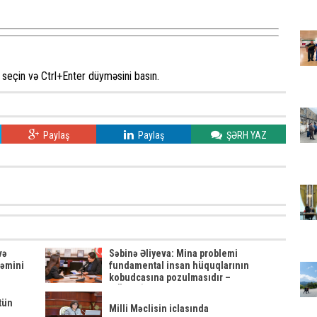
seçin və Ctrl+Enter düyməsini basın.
Paylaş
Paylaş
ŞƏRH YAZ
və
Səbinə Əliyeva: Mina problemi
təmini
fundamental insan hüquqlarının
kobudcasına pozulmasıdır –
MÜSAHİBƏ
ütün
Milli Məclisin iclasında