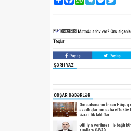
Mətndə səhv var? Onu siçanla 
Teqlər:
Paylaş
Paylaş
ŞƏRH YAZ
OXŞAR XƏBƏRLƏR
Ombudsmanın İnsan Hüquq 
azadlıqlarının daha effektiv 
üzrə illik təklifləri
Əlilliyin verilməsi ilə bağlı b
suallara CAVAB