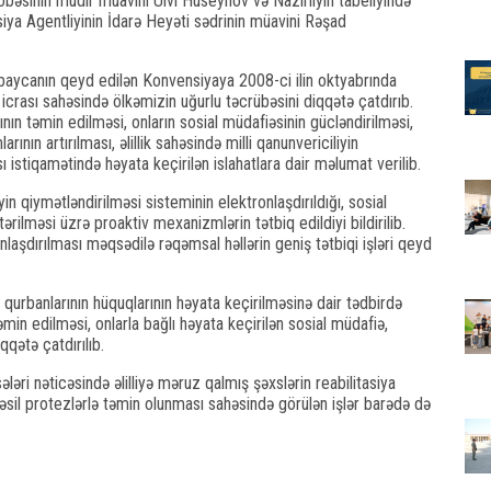
şöbəsinin müdir müavini Ülvi Hüseynov və Nazirliyin tabeliyində
siya Agentliyinin İdarə Heyəti sədrinin müavini Rəşad
baycanın qeyd edilən Konvensiyaya 2008-ci ilin oktyabrında
rası sahəsində ölkəmizin uğurlu təcrübəsini diqqətə çatdırıb.
ının təmin edilməsi, onların sosial müdafiəsinin gücləndirilməsi,
ının artırılması, əlillik sahəsində milli qanunvericiliyin
 istiqamətində həyata keçirilən islahatlara dair məlumat verilib.
yin qiymətləndirilməsi sisteminin elektronlaşdırıldığı, sosial
tərilməsi üzrə proaktiv mexanizmlərin tətbiq edildiyi bildirilib.
sanlaşdırılması məqsədilə rəqəmsal həllərin geniş tətbiqi işləri qeyd
a qurbanlarının hüquqlarının həyata keçirilməsinə dair tədbirdə
min edilməsi, onlarla bağlı həyata keçirilən sosial müdafiə,
qqətə çatdırılıb.
ələri nəticəsində əlilliyə məruz qalmış şəxslərin reabilitasiya
nəsil protezlərlə təmin olunması sahəsində görülən işlər barədə də