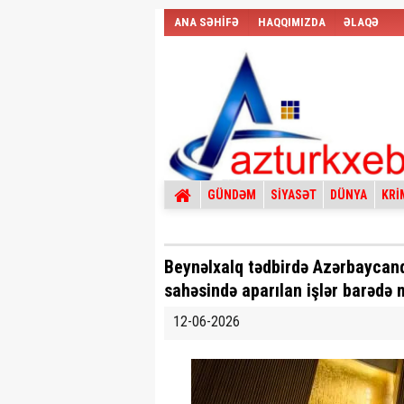
ANA SƏHİFƏ
HAQQIMIZDA
ƏLAQƏ
GÜNDƏM
SİYASƏT
DÜNYA
KRİ
Beynəlxalq tədbirdə Azərbaycanda
sahəsində aparılan işlər barədə 
12-06-2026