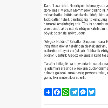
Kənd Təsərrüfatı Nazirliyinin İctimaiyyətlə
görə, nazir Məcnun Məmmədov bildirib ki, A
münasibətləri bütün sahələrdə olduğu kimi aq
tədqiqatlar, təhsil, pambıqçılıq, toxumçuluq,
səmərəli əməkdaşlıq edir. Türk iş adamların
prosesində aktiv iştirak etdiyini xatırladan
böyük potensial mövcuddur.
“Alagöz Holdinq” Şirkətlər Qrupunun İdarə H
inkişafının dövlət tərəfindən dəstəkləndiyini
cəlbedici etdiyini vurğulayıb. Rəhbərlik etd
bildirən Cantürk Alagöz ölkəmizin kənd təs
Tərəflər bitkiçilik və heyvandarlıq sahələri
iş adamları arasında əlaqələrin gücləndirilmə
sahədə gələcək əməkdaşlıq perspektivləri, 
geniş fikir mübadiləsi aparılıb.
Share
Facebook
WhatsApp
Telegram
Messenger
Twitter