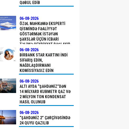
QƏBUL EDIB
06-08-2026
ÖZƏL MƏHKƏMƏ EKSPERTI
QISMINDƏ FƏALIYYƏT
GÖSTƏRMƏK ISTƏYƏN
ŞƏXSLƏR ÜÇÜN ICBARI
TƏLIMƏ QEYDIYYAT BAŞLAYIB
06-08-2026
BIRBANK STAR KARTINI INDI
SIFARIŞ EDIN,
NAĞDLAŞDIRMANI
KOMISSIYASIZ EDIN
06-08-2026
ALTI AYDA “ŞAHDƏNIZ”DƏN
14 MILYARD KUBMETR QAZ VƏ
2 MILYON TON KONDENSAT
HASIL OLUNUB
06-08-2026
“ŞAHDƏNIZ 2” ÇƏRÇIVƏSINDƏ
24 QUYU QAZILIB