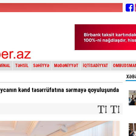
MİNAL
TƏHSİL
SƏHİYYƏ
MƏDƏNİYYƏT
İQTİSADİYYAT
OMBUDSMA
XƏB
aycanın kənd təsərrüfatına sərmayə qoyuluşunda