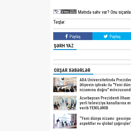
Mətndə səhv var? Onu siçanla 
Teqlər:
Paylaş
Paylaş
ŞƏRH YAZ
OXŞAR XƏBƏRLƏR
ADA Universitetində Prezide
Əliyevin iştirakı ilə "Yeni dün
nizamına doğru" mövzusund
beynəlxalq forum keçirilib Y
Azərbaycan Prezidenti İlham 
yerli televiziya kanallarına 
verib YENİLƏNİB
“Yeni dünya nizamı: geosiya
aspektlər və qlobal çağırışlar