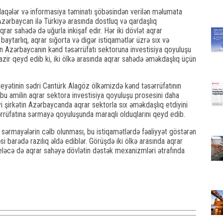
 əlaqələr və informasiya təminatı şöbəsindən verilən məlumata
zərbaycan ilə Türkiyə arasında dostluq və qardaşlıq
rar sahədə də uğurla inkişaf edir. Hər iki dövlət aqrar
 baytarlıq, aqrar sığorta və digər istiqamətlər üzrə sıx və
ın Azərbaycanın kənd təsərrüfatı sektoruna investisiya qoyuluşu
 nazir qeyd edib ki, iki ölkə arasında aqrar sahədə əməkdaşlıq üçün
eyətinin sədri Cantürk Alagöz ölkəmizdə kənd təsərrüfatının
, bu amilin aqrar sektora investisiya qoyuluşu prosesini daha
iyi şirkətin Azərbaycanda aqrar sektorla sıx əməkdaşlıq etdiyini
ərrüfatına sərmayə qoyuluşunda maraqlı olduqlarını qeyd edib.
nə sərmayələrin cəlb olunması, bu istiqamətlərdə fəaliyyət göstərən
si barədə razılıq əldə ediblər. Görüşdə iki ölkə arasında aqrar
eləcə də aqrar sahəyə dövlətin dəstək mexanizmləri ətrafında