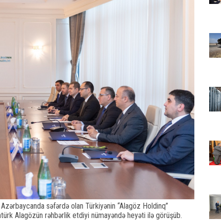
Azərbaycanda səfərdə olan Türkiyənin “Alagöz Holdinq”
ntürk Alagözün rəhbərlik etdiyi nümayəndə heyəti ilə görüşüb.