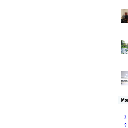
Mo
2
9