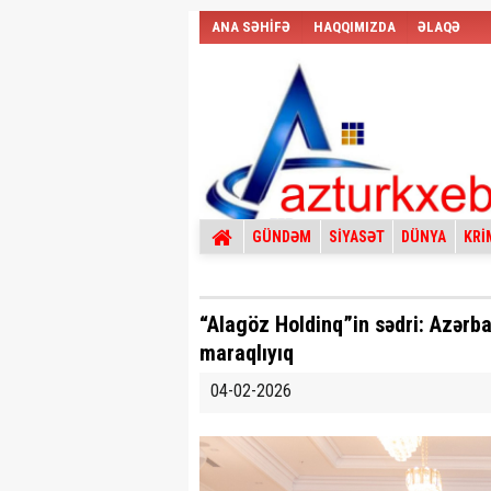
ANA SƏHİFƏ
HAQQIMIZDA
ƏLAQƏ
GÜNDƏM
SİYASƏT
DÜNYA
KRİ
“Alagöz Holdinq”in sədri: Azərb
maraqlıyıq
04-02-2026