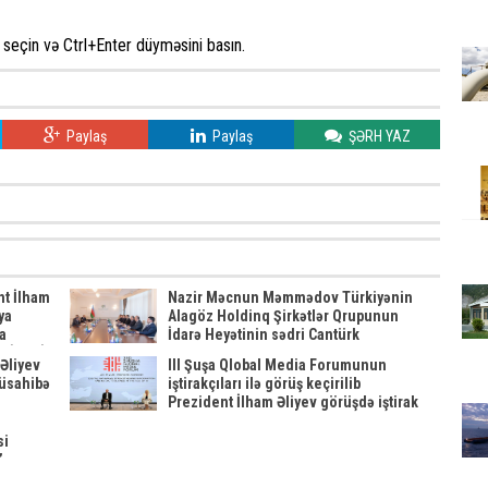
seçin və Ctrl+Enter düyməsini basın.
Paylaş
Paylaş
ŞƏRH YAZ
nt İlham
Nazir Məcnun Məmmədov Türkiyənin
ya
Alagöz Holdinq Şirkətlər Qrupunun
a
İdarə Heyətinin sədri Cantürk
ENİLƏNİB
Alagözlə görüşüb
Əliyev
III Şuşa Qlobal Media Forumunun
müsahibə
iştirakçıları ilə görüş keçirilib
Prezident İlham Əliyev görüşdə iştirak
edib
si
”