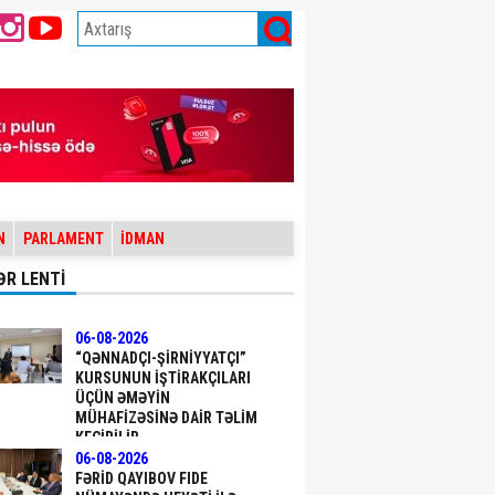
N
PARLAMENT
İDMAN
ƏR LENTİ
06-08-2026
“QƏNNADÇI-ŞIRNIYYATÇI”
KURSUNUN IŞTIRAKÇILARI
ÜÇÜN ƏMƏYIN
MÜHAFIZƏSINƏ DAIR TƏLIM
KEÇIRILIB
06-08-2026
FƏRID QAYIBOV FIDE