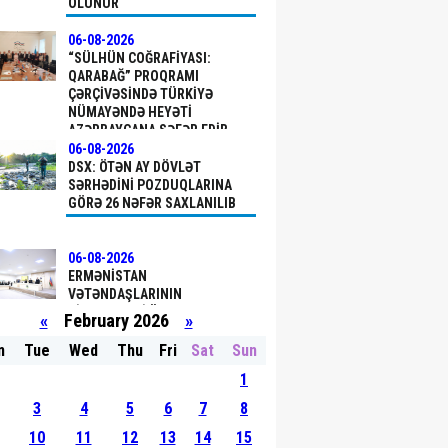
OLUNUR
06-08-2026
“SÜLHÜN COĞRAFIYASI:
QARABAĞ” PROQRAMI
ÇƏRÇIVƏSINDƏ TÜRKIYƏ
NÜMAYƏNDƏ HEYƏTI
AZƏRBAYCANA SƏFƏR EDIB
06-08-2026
DSX: ÖTƏN AY DÖVLƏT
SƏRHƏDINI PОZDUQLARINA
GÖRƏ 26 NƏFƏR SAXLANILIB
06-08-2026
ERMƏNISTAN
VƏTƏNDAŞLARININ
ŞIKAYƏTLƏRI ÜZRƏ
«
February 2026
»
APELLYASIYA
MƏHKƏMƏSINDƏ YEKUN
n
Tue
Wed
Thu
Fri
Sat
Sun
QƏRAR ELAN OLUNUB
06-08-2026
1
TÜRKIYƏDƏKI BU TARIXI
ABIDƏ UNESCO-NUN DÜNYA
3
4
5
6
7
8
İRSININ İLKIN SIYAHISINA
10
11
12
13
14
15
DAXIL EDILDI