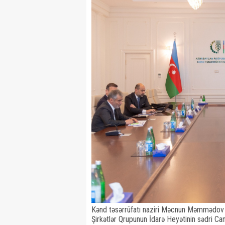
Kənd təsərrüfatı naziri Məcnun Məmmədov 
Şirkətlər Qrupunun İdarə Heyətinin sədri Ca