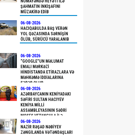
NÜMAYƏNDƏ HEYƏTI ILƏ
ŞAHMATIN INKIŞAFINI
MÜZAKIRƏ EDIB
06-08-2026
HACIQABULDA BAŞ VERƏN
YOL QƏZASINDA SƏRNIŞIN
ÖLÜB, SÜRÜCÜ YARALANIB
06-08-2026
“GOOGLE”UN MƏLUMAT
EMALI MƏRKƏZI
HINDISTANDA ETIRAZLARA VƏ
MƏHKƏMƏ IDDIALARINA
SƏBƏB OLUB
06-08-2026
AZƏRBAYCANIN KENIYADAKI
SƏFIRI SULTAN HACIYEV
KENIYA MILLI
ASSAMBLEYASININ SƏDRI
MOSES VETANGULA ILƏ
GÖRÜŞÜB
06-08-2026
NAZIR RƏŞAD NƏBIYEV
ZƏNGILANDA VƏTƏNDAŞLARI