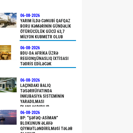
06-08-2026
YARIM ILDƏ CƏNUBI QAFQAZ
BORU KƏMƏRININ GÜNDƏLIK
ÖTÜRÜCÜLÜK GÜCÜ 63,7
MILYON KUBMETR OLUB
06-08-2026
BDU-DA AFRIKA ÜZRƏ
REGIONŞÜNASLIQ IXTISASI
TƏDRIS EDILƏCƏK
06-08-2026
LAÇINDAKI BALIQ
TƏSƏRRÜFATINDA
INKUBASIYA SISTEMININ
YARADILMASI
PLANLAŞDIRILIR
06-08-2026
BP: “ŞƏFƏQ-ASIMAN”
BLOKUNUN ƏLAVƏ
QIYMƏTLƏNDIRILMƏSI TƏLƏB