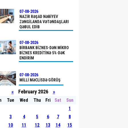
07-08-2026
NAZIR RƏŞAD NƏBIYEV
ZƏNGILANDA VƏTƏNDAŞLARI
QƏBUL EDIB
07-08-2026
BIRBANK BIZNES-DƏN MIKRO
BIZNES KREDITINƏ 5%-DƏK
ENDIRIM
07-08-2026
MILLI MƏCLISDƏ GÖRÜŞ
«
February 2026
»
n
Tue
Wed
Thu
Fri
Sat
Sun
07-08-2026
1
ELM, TƏHSIL VƏ INSAN
RESURSLARI ŞÖBƏSININ
3
4
5
6
7
8
MÜDIRI FƏRID NƏCƏFOV
10
11
12
13
14
15
QAXDA VƏTƏNDAŞLARLA