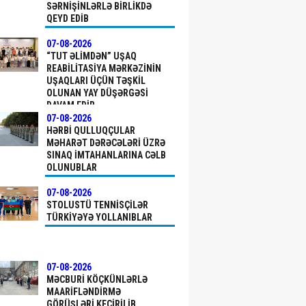
SƏRNIŞINLƏRLƏ BIRLIKDƏ
QEYD EDIB
07-08-2026
“TUT ƏLIMDƏN” UŞAQ
REABILITASIYA MƏRKƏZININ
UŞAQLARI ÜÇÜN TƏŞKIL
OLUNAN YAY DÜŞƏRGƏSI
DAVAM EDIR
07-08-2026
HƏRBI QULLUQÇULAR
MƏHARƏT DƏRƏCƏLƏRI ÜZRƏ
SINAQ IMTAHANLARINA CƏLB
OLUNUBLAR
07-08-2026
STOLUSTÜ TENNISÇILƏR
TÜRKIYƏYƏ YOLLANIBLAR
07-08-2026
MƏCBURI KÖÇKÜNLƏRLƏ
MAARIFLƏNDIRMƏ
GÖRÜŞLƏRI KEÇIRILIB