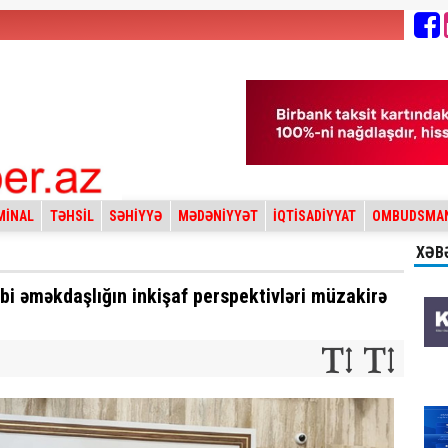
MİNAL
TƏHSİL
SƏHİYYƏ
MƏDƏNİYYƏT
İQTİSADİYYAT
OMBUDSMA
XƏB
i əməkdaşlığın inkişaf perspektivləri müzakirə