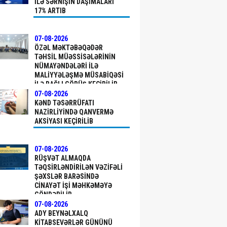
ILƏ SƏRNIŞIN DAŞIMALARI
17% ARTIB
07-08-2026
ÖZƏL MƏKTƏBƏQƏDƏR
TƏHSIL MÜƏSSISƏLƏRININ
NÜMAYƏNDƏLƏRI ILƏ
MALIYYƏLƏŞMƏ MÜSABIQƏSI
ILƏ BAĞLI GÖRÜŞ KEÇIRILIB
07-08-2026
KƏND TƏSƏRRÜFATI
NAZIRLIYINDƏ QANVERMƏ
AKSIYASI KEÇIRILIB
07-08-2026
RÜŞVƏT ALMAQDA
TƏQSIRLƏNDIRILƏN VƏZIFƏLI
ŞƏXSLƏR BARƏSINDƏ
CINAYƏT IŞI MƏHKƏMƏYƏ
GÖNDƏRILIB
07-08-2026
ADY BEYNƏLXALQ
KITABSEVƏRLƏR GÜNÜNÜ