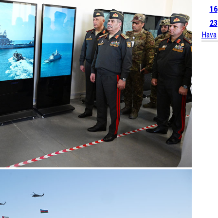
16
23
Hava