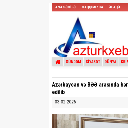
ANA SƏHİFƏ
HAQQIMIZDA
ƏLAQƏ
GÜNDƏM
SİYASƏT
DÜNYA
KRİ
Azərbaycan və BƏƏ arasında hərb
edilib
03-02-2026