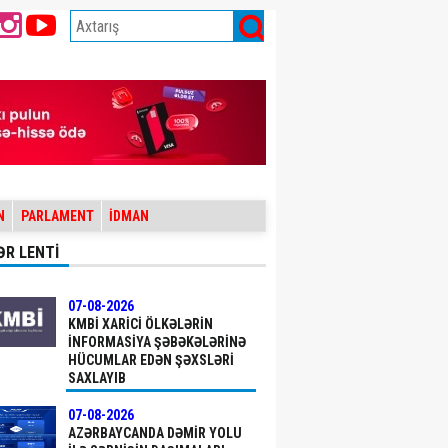
N
PARLAMENT
İDMAN
ƏR LENTİ
07-08-2026
KMBİ XARICI ÖLKƏLƏRIN
INFORMASIYA ŞƏBƏKƏLƏRINƏ
HÜCUMLAR EDƏN ŞƏXSLƏRI
SAXLAYIB
07-08-2026
AZƏRBAYCANDA DƏMIR YOLU