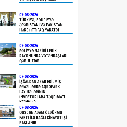
07-08-2026
TÜRKIYƏ, SƏUDIYYƏ
ƏRƏBISTANI VƏ PAKISTAN
HƏRBI ITTIFAQ YARATDI
07-08-2026
ƏDLIYYƏ NAZIRI LERIK
RAYONUNDA VƏTƏNDAŞLARI
QƏBUL EDIB
07-08-2026
İŞĞALDAN AZAD EDILMIŞ
ƏRAZILƏRDƏ AQROPARK
LAYIHƏLƏRININ
INVESTORLARA TƏQDIMATI
KEÇIRILIB
07-08-2026
QƏSDƏN ADAM ÖLDÜRMƏ
FAKTI ILƏ BAĞLI CINAYƏT IŞI
BAŞLANIB