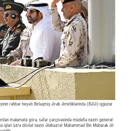
yinin rəhbər heyəti Birləşmiş Ərəb Əmirliklərində (BƏƏ) işgüzar
erilən məlumata görə, səfər çərçivəsində müdafiə naziri general-
ə işləri üzrə dövlət naziri Əlahəzrət Məhəmməd Bin Mübarək Əl-
irilib.