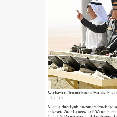
Azərbaycan Respublikasının Müdafiə Nazirli
səfərdədir.
Müdafiə Nazirliyinin mətbuat xidmətindən v
polkovnik Zakir Həsənov ilə BƏƏ-nin müdafi
Fadhel Əl-Məzrui arasında ikitərəfli görüş keç