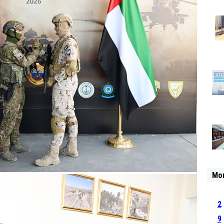
Mo
2
9