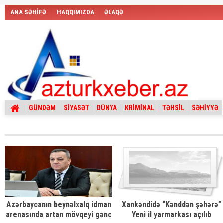
ANA SƏHİFƏ
HAQQIMIZDA
ƏLAQƏ
GÜNDƏM
SİYASƏT
DÜNYA
KRİMİNAL
TƏHSİL
SƏHİYYƏ
Azərbaycanın beynəlxalq idman
Xankəndidə “Kənddən şəhərə”
arenasında artan mövqeyi gənc
Yeni il yarmarkası açılıb