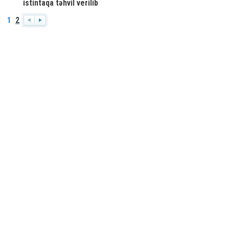
istintaqa təhvil verilib
1
2