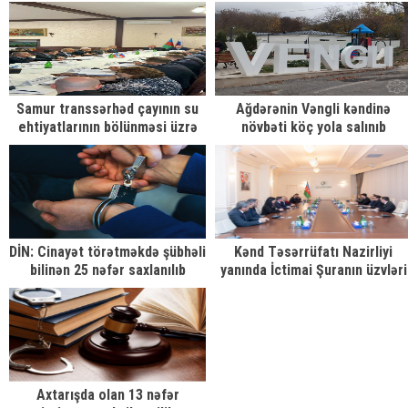
nəslə göstərilən diqqətin
nəticəsidir ŞƏRH
Samur transsərhəd çayının su
Ağdərənin Vəngli kəndinə
ehtiyatlarının bölünməsi üzrə
növbəti köç yola salınıb
Azərbaycan–Rusiya Birgə
Komissiyasının 28-ci iclası
keçirilib
DİN: Cinayət törətməkdə şübhəli
Kənd Təsərrüfatı Nazirliyi
bilinən 25 nəfər saxlanılıb
yanında İctimai Şuranın üzvləri
ilə görüş
Axtarışda olan 13 nəfər