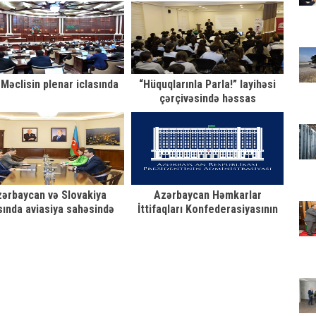
ası gənclərin sağlamlığına
Ankarada keçirilən tədbirdə
miş məqsədyönlü qərardır
təmsil olunub
i Məclisin plenar iclasında
“Hüquqlarınla Parla!” layihəsi
çərçivəsində həssas
kateqoriyadan olan uşaqlar
üçün maarifləndirici təlim təşkil
olunub
ərbaycan və Slovakiya
Azərbaycan Həmkarlar
sında aviasiya sahəsində
İttifaqları Konfederasiyasının
aşlığın genişləndirilməsi
VIII Qurultayının iştirakçılarına
müzakirə olunub