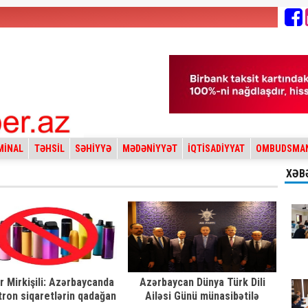
MİNAL
TƏHSİL
SƏHİYYƏ
MƏDƏNİYYƏT
İQTİSADİYYAT
OMBUDSMA
XƏB
r Mirkişili: Azərbaycanda
Azərbaycan Dünya Türk Dili
tron siqaretlərin qadağan
Ailəsi Günü münasibətilə