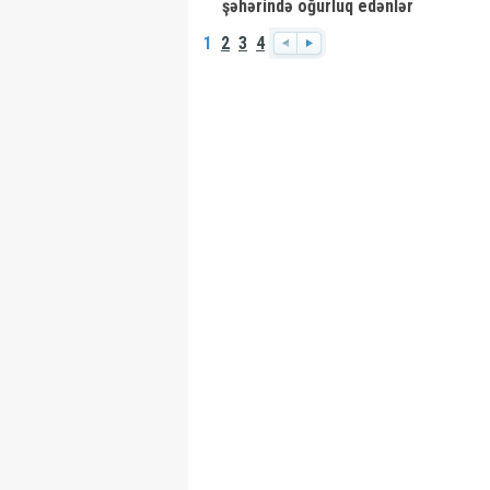
şəhərində oğurluq edənlər
saxlanılıblar
1
2
3
4