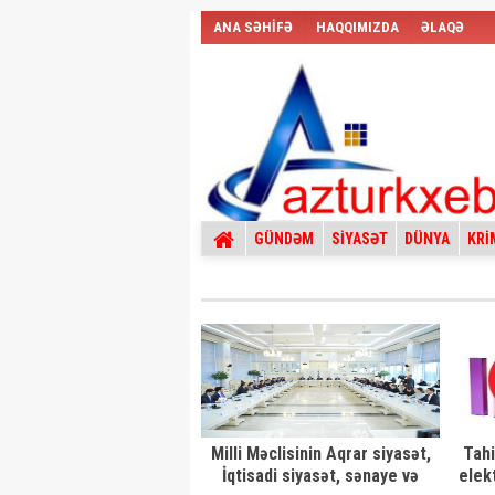
ANA SƏHİFƏ
HAQQIMIZDA
ƏLAQƏ
GÜNDƏM
SİYASƏT
DÜNYA
KRİ
Milli Məclisinin Aqrar siyasət,
Tahi
İqtisadi siyasət, sənaye və
elek