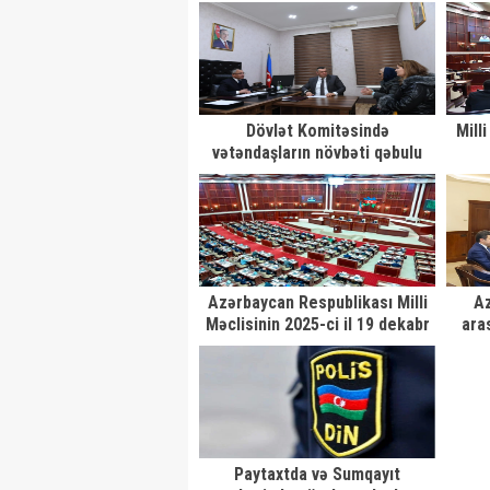
sahibkarlıq, Əmək və sosial
olunm
siyasət komitələrinin birgə
yönəl
iclası keçirilib
Dövlət Komitəsində
Mill
vətəndaşların növbəti qəbulu
keçirilib
Azərbaycan Respublikası Milli
Az
Məclisinin 2025-ci il 19 dekabr
ara
tarixli iclasının gündəliyinə
əməkd
təklif olunan M Ə S Ə L Ə L Ə R
Paytaxtda və Sumqayıt