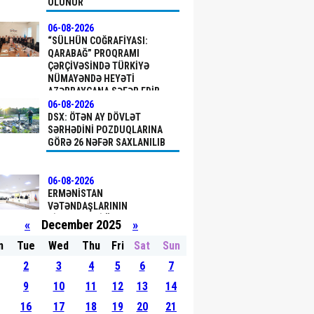
OLUNUR
06-08-2026
“SÜLHÜN COĞRAFIYASI:
QARABAĞ” PROQRAMI
ÇƏRÇIVƏSINDƏ TÜRKIYƏ
NÜMAYƏNDƏ HEYƏTI
AZƏRBAYCANA SƏFƏR EDIB
06-08-2026
DSX: ÖTƏN AY DÖVLƏT
SƏRHƏDINI PОZDUQLARINA
GÖRƏ 26 NƏFƏR SAXLANILIB
06-08-2026
ERMƏNISTAN
VƏTƏNDAŞLARININ
ŞIKAYƏTLƏRI ÜZRƏ
«
December 2025
»
APELLYASIYA
MƏHKƏMƏSINDƏ YEKUN
n
Tue
Wed
Thu
Fri
Sat
Sun
QƏRAR ELAN OLUNUB
06-08-2026
2
3
4
5
6
7
TÜRKIYƏDƏKI BU TARIXI
ABIDƏ UNESCO-NUN DÜNYA
9
10
11
12
13
14
İRSININ İLKIN SIYAHISINA
16
17
18
19
20
21
DAXIL EDILDI