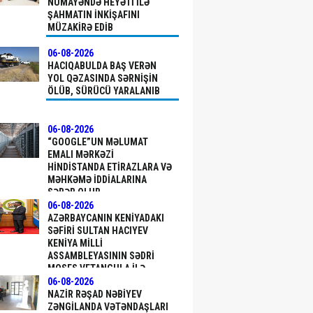
NÜMAYƏNDƏ HEYƏTI ILƏ
ŞAHMATIN INKIŞAFINI
MÜZAKIRƏ EDIB
06-08-2026
HACIQABULDA BAŞ VERƏN
YOL QƏZASINDA SƏRNIŞIN
ÖLÜB, SÜRÜCÜ YARALANIB
06-08-2026
“GOOGLE”UN MƏLUMAT
EMALI MƏRKƏZI
HINDISTANDA ETIRAZLARA VƏ
MƏHKƏMƏ IDDIALARINA
SƏBƏB OLUB
06-08-2026
AZƏRBAYCANIN KENIYADAKI
SƏFIRI SULTAN HACIYEV
KENIYA MILLI
ASSAMBLEYASININ SƏDRI
MOSES VETANGULA ILƏ
GÖRÜŞÜB
06-08-2026
NAZIR RƏŞAD NƏBIYEV
ZƏNGILANDA VƏTƏNDAŞLARI