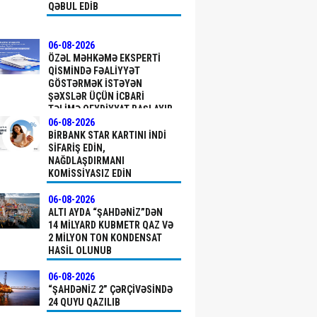
QƏBUL EDIB
06-08-2026
ÖZƏL MƏHKƏMƏ EKSPERTI
QISMINDƏ FƏALIYYƏT
GÖSTƏRMƏK ISTƏYƏN
ŞƏXSLƏR ÜÇÜN ICBARI
TƏLIMƏ QEYDIYYAT BAŞLAYIB
06-08-2026
BIRBANK STAR KARTINI INDI
SIFARIŞ EDIN,
NAĞDLAŞDIRMANI
KOMISSIYASIZ EDIN
06-08-2026
ALTI AYDA “ŞAHDƏNIZ”DƏN
14 MILYARD KUBMETR QAZ VƏ
2 MILYON TON KONDENSAT
HASIL OLUNUB
06-08-2026
“ŞAHDƏNIZ 2” ÇƏRÇIVƏSINDƏ
24 QUYU QAZILIB