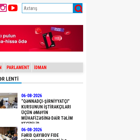
N
PARLAMENT
İDMAN
ƏR LENTİ
06-08-2026
“QƏNNADÇI-ŞIRNIYYATÇI”
KURSUNUN IŞTIRAKÇILARI
ÜÇÜN ƏMƏYIN
MÜHAFIZƏSINƏ DAIR TƏLIM
KEÇIRILIB
06-08-2026
FƏRID QAYIBOV FIDE