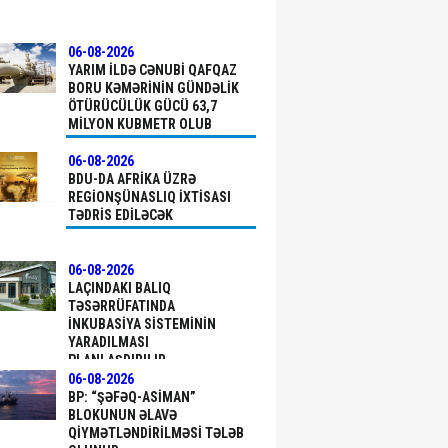
06-08-2026
YARIM ILDƏ CƏNUBI QAFQAZ
BORU KƏMƏRININ GÜNDƏLIK
ÖTÜRÜCÜLÜK GÜCÜ 63,7
MILYON KUBMETR OLUB
06-08-2026
BDU-DA AFRIKA ÜZRƏ
REGIONŞÜNASLIQ IXTISASI
TƏDRIS EDILƏCƏK
06-08-2026
LAÇINDAKI BALIQ
TƏSƏRRÜFATINDA
INKUBASIYA SISTEMININ
YARADILMASI
PLANLAŞDIRILIR
06-08-2026
BP: “ŞƏFƏQ-ASIMAN”
BLOKUNUN ƏLAVƏ
QIYMƏTLƏNDIRILMƏSI TƏLƏB