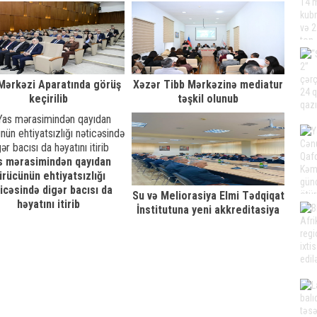
xidmətinin məlumatı
Mərkəzi Aparatında görüş
Xəzər Tibb Mərkəzinə mediatur
keçirilib
təşkil olunub
s mərasimindən qayıdan
ürücünün ehtiyatsızlığı
icəsində digər bacısı da
Su və Meliorasiya Elmi Tədqiqat
həyatını itirib
İnstitutuna yeni akkreditasiya
attestatı təqdim edilib