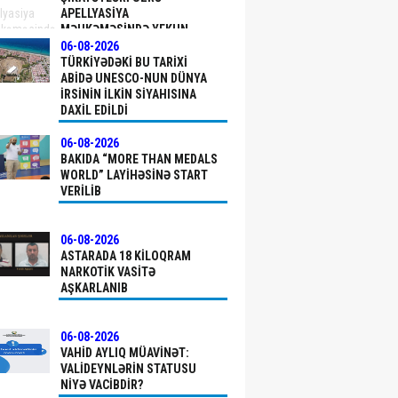
APELLYASIYA
MƏHKƏMƏSINDƏ YEKUN
QƏRAR ELAN OLUNUB
06-08-2026
TÜRKIYƏDƏKI BU TARIXI
ABIDƏ UNESCO-NUN DÜNYA
İRSININ İLKIN SIYAHISINA
DAXIL EDILDI
06-08-2026
BAKIDA “MORE THAN MEDALS
WORLD” LAYIHƏSINƏ START
VERILIB
06-08-2026
ASTARADA 18 KILOQRAM
NARKOTIK VASITƏ
AŞKARLANIB
06-08-2026
VAHID AYLIQ MÜAVINƏT:
VALIDEYNLƏRIN STATUSU
NIYƏ VACIBDIR?