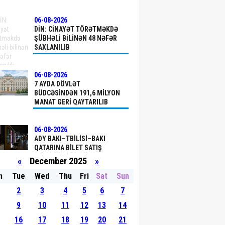
06-08-2026
DİN: CINAYƏT TÖRƏTMƏKDƏ
ŞÜBHƏLI BILINƏN 48 NƏFƏR
SAXLANILIB
06-08-2026
7 AYDA DÖVLƏT
BÜDCƏSINDƏN 191,6 MILYON
MANAT GERI QAYTARILIB
06-08-2026
ADY BAKI–TBILISI–BAKI
QATARINA BILET SATIŞ
MÜDDƏTINI 90 GÜNƏDƏK
«
December 2025
»
ARTIRIR
n
Tue
Wed
Thu
Fri
Sat
Sun
06-08-2026
2
3
4
5
6
7
BEŞ İCRA HAKIMIYYƏTI İT
SISTEMLƏRINI “HÖKUMƏT
9
10
11
12
13
14
BULUDU”NA KÖÇÜRÜB
16
17
18
19
20
21