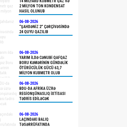
14 MILYARD KUBMETR QAZ VƏ
2 MILYON TON KONDENSAT
HASIL OLUNUB
06-08-2026
“ŞAHDƏNIZ 2” ÇƏRÇIVƏSINDƏ
24 QUYU QAZILIB
06-08-2026
YARIM ILDƏ CƏNUBI QAFQAZ
BORU KƏMƏRININ GÜNDƏLIK
ÖTÜRÜCÜLÜK GÜCÜ 63,7
MILYON KUBMETR OLUB
06-08-2026
BDU-DA AFRIKA ÜZRƏ
REGIONŞÜNASLIQ IXTISASI
TƏDRIS EDILƏCƏK
06-08-2026
LAÇINDAKI BALIQ
TƏSƏRRÜFATINDA