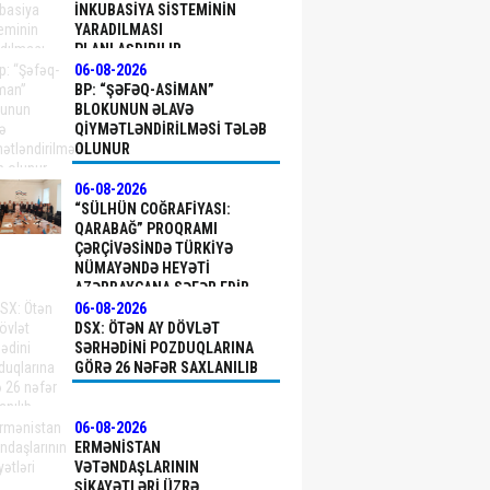
INKUBASIYA SISTEMININ
YARADILMASI
PLANLAŞDIRILIR
06-08-2026
BP: “ŞƏFƏQ-ASIMAN”
BLOKUNUN ƏLAVƏ
QIYMƏTLƏNDIRILMƏSI TƏLƏB
OLUNUR
06-08-2026
“SÜLHÜN COĞRAFIYASI:
QARABAĞ” PROQRAMI
ÇƏRÇIVƏSINDƏ TÜRKIYƏ
NÜMAYƏNDƏ HEYƏTI
AZƏRBAYCANA SƏFƏR EDIB
06-08-2026
DSX: ÖTƏN AY DÖVLƏT
SƏRHƏDINI PОZDUQLARINA
GÖRƏ 26 NƏFƏR SAXLANILIB
06-08-2026
ERMƏNISTAN
VƏTƏNDAŞLARININ
ŞIKAYƏTLƏRI ÜZRƏ