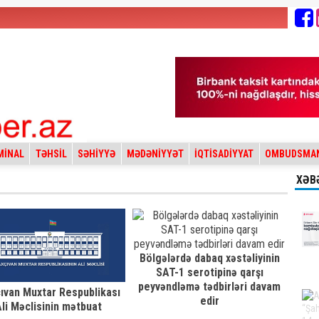
MİNAL
TƏHSİL
SƏHİYYƏ
MƏDƏNİYYƏT
İQTİSADİYYAT
OMBUDSMA
XƏB
Bölgələrdə dabaq xəstəliyinin
SAT-1 serotipinə qarşı
peyvəndləmə tədbirləri davam
ıvan Muxtar Respublikası
edir
li Məclisinin mətbuat