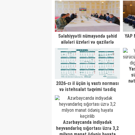
Beynəlxalq Sammitində iştirak
edib
Səlahiyyətli nümayəndə şəhid
YAP 
ailələri üzvləri və qazilərlə
görüşüb
Ya
s
nət
2026-cı il üçün iş vaxtı norması
və istehsalat təqvimi təsdiq
edilib
Azərbaycanda indiyədək
heyvandarlıq sığortası üzrə 3,2
milyon manat ödəniş həyata