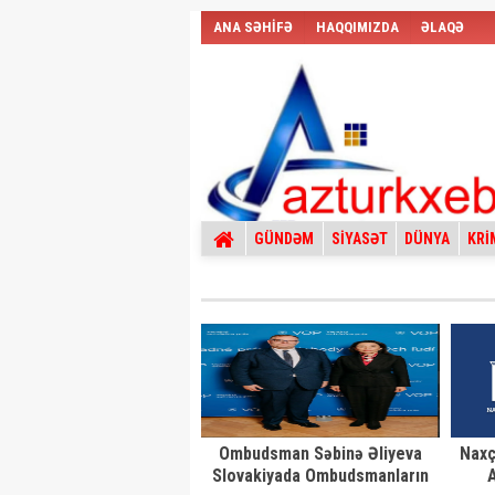
ANA SƏHİFƏ
HAQQIMIZDA
ƏLAQƏ
GÜNDƏM
SİYASƏT
DÜNYA
KRİ
Ombudsman Səbinə Əliyeva
Naxç
Slovakiyada Ombudsmanların
A