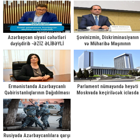
özünə qaytardı – FOTO
Azərbaycan siyasi cəhətləri
Şovinizmin, Diskriminasiyanın
dəyişdirib -ƏZİZ ƏLİBƏYLİ
və Müharibə Maşınının
Genişlənən Hüdudları haqqında
bir neçə söz...
Ermənistanda Azərbaycanlı
Parlament nümayəndə heyəti
Qəbiristanlıqlarının Dağıdılması
Moskvada keçiriləcək iclasda
ilə Bağlı hesabat ictimaiyyətə
iştirak etməyəcək
təqdim olundu
Rusiyada Azərbaycanlılara qarşı