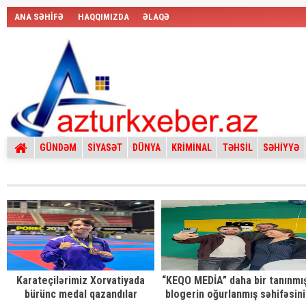
ANA SƏHİFƏ
HAQQIMIZDA
ƏLAQƏ
GÜNDƏM
SİYASƏT
DÜNYA
KRİMİNAL
TƏHSİL
SƏHİYYƏ
Karateçilərimiz Xorvatiyada
“KEQO MEDİA” daha bir tanınmı
bürünc medal qazandılar
blogerin oğurlanmış səhifəsini