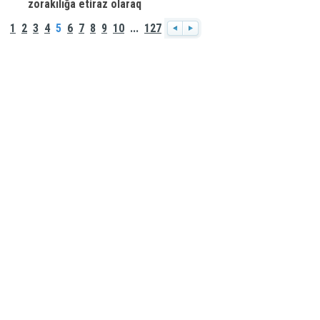
zorakılığa etiraz olaraq
mədəniyyət tədbirləri ləğv edildi
1
2
3
4
5
6
7
8
9
10
...
127