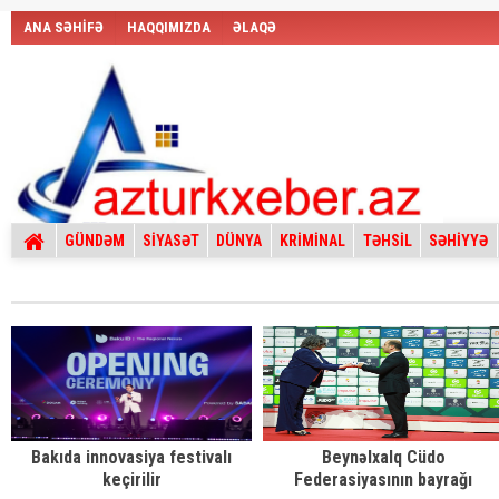
ANA SƏHİFƏ
HAQQIMIZDA
ƏLAQƏ
GÜNDƏM
SİYASƏT
DÜNYA
KRİMİNAL
TƏHSİL
SƏHİYYƏ
Bakıda innovasiya festivalı
Beynəlxalq Cüdo
keçirilir
Federasiyasının bayrağı