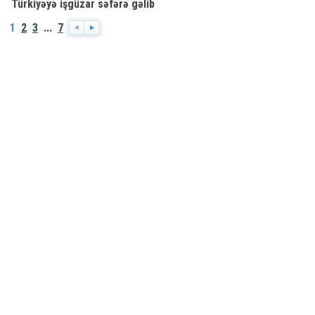
Türkiyəyə işgüzar səfərə gəlib
1
2
3
...
7