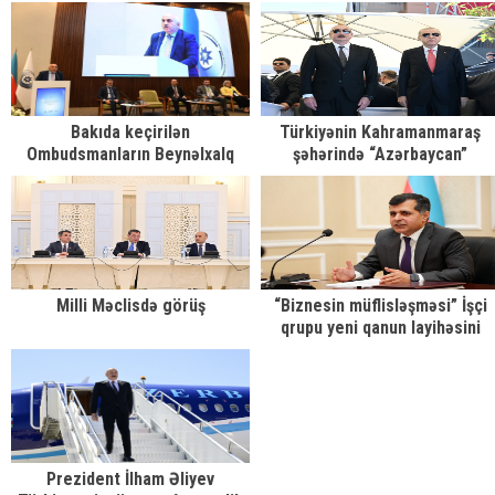
Azərbaycana təqdim olunub
Bakıda keçirilən
Türkiyənin Kahramanmaraş
Ombudsmanların Beynəlxalq
şəhərində “Azərbaycan”
Simpoziumunda Böyük Qayıdışla
məhəlləsinin açılış mərasimi
bağlı məlumat verilib
keçirilib
Milli Məclisdə görüş
“Biznesin müflisləşməsi” İşçi
qrupu yeni qanun layihəsini
müzakirə edib
Prezident İlham Əliyev