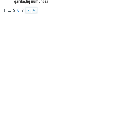
qardaşlıq nümunəsi
1
...
5
6
7