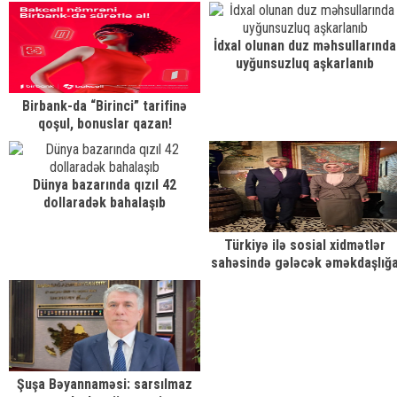
əməkdaşlıq güclənir
respublika onkologiyasının
yüksəliş mərhələsi kimi
səciyyələndirilir.
İdxal olunan duz məhsullarında
uyğunsuzluq aşkarlanıb
Birbank-da “Birinci” tarifinə
qoşul, bonuslar qazan!
Dünya bazarında qızıl 42
dollaradək bahalaşıb
Türkiyə ilə sosial xidmətlər
sahəsində gələcək əməkdaşlığ
dair fikir mübadiləsi aparılıb
Şuşa Bəyannaməsi: sarsılmaz