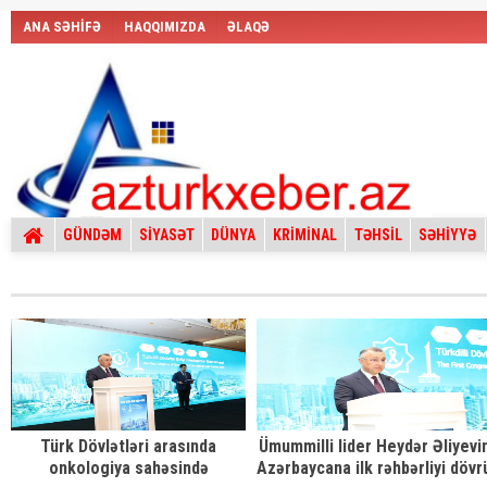
ANA SƏHİFƏ
HAQQIMIZDA
ƏLAQƏ
GÜNDƏM
SİYASƏT
DÜNYA
KRİMİNAL
TƏHSİL
SƏHİYYƏ
Türk Dövlətləri arasında
Ümummilli lider Heydər Əliyevi
onkologiya sahəsində
Azərbaycana ilk rəhbərliyi dövr