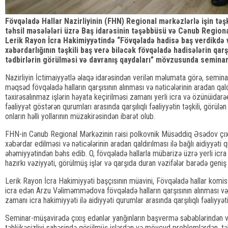
Fövqəladə Hallar Nazirliyinin (FHN) Regional mərkəzlərlə işin təşki
təhsil məsələləri üzrə Baş idarəsinin təşəbbüsü və Cənub Regional
Lerik Rayon İcra Hakimiyyətində “Fövqəladə hadisə baş verdikdə 
xəbərdarlığının təşkili baş verə biləcək fövqəladə hadisələrin qar
tədbirlərin görülməsi və davranış qaydaları” mövzusunda seminar-
Nazirliyin İctimaiyyətlə əlaqə idarəsindən verilən məlumata görə, semin
məqsəd fövqəladə halların qarşısının alınması və nəticələrinin aradan qal
təxirəsalınmaz işlərin həyata keçirilməsi zamanı yerli icra və özünüidarəe
fəaliyyət göstərən qurumları arasında qarşılıqlı fəaliyyətin təşkili, görülə
onların həlli yollarının müzakirəsindən ibarət olub.
FHN-in Cənub Regional Mərkəzinin rəisi polkovnik Müsəddiq Əsədov çıxı
xəbərdar edilməsi və nəticələrinin aradan qaldırılması ilə bağlı aidiyyəti q
əhəmiyyətindən bəhs edib. O, fövqəladə hallarla mübarizə üzrə yerli icra ha
hazırkı vəziyyəti, görülmüş işlər və qarşıda duran vəzifələr barədə geni
Lerik Rayon İcra Hakimiyyəti başçısının müavini, Fövqəladə hallar komis
icra edən Arzu Vəliməmmədova fövqəladə halların qarşısının alınması və n
zamanı icra hakimiyyəti ilə aidiyyəti qurumlar arasında qarşılıqlı fəaliyyə
Seminar-müşavirədə çıxış edənlər yanğınların başvermə səbəblərindən və
təhlükəsizliyi sahəsində görülmüş işlərdən və mövcud problemlərdən, təh