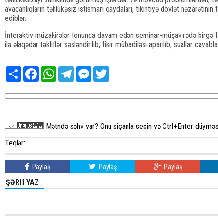
avadanlıqların təhlükəsiz istismarı qaydaları, tikintiyə dövlət nəzarətinin
ediblər.
İnteraktiv müzakirələr fonunda davam edən seminar-müşavirədə birgə fəa
ilə əlaqədar təkliflər səsləndirilib, fikir mübadiləsi aparılıb, suallar cavablan
Share
Facebook
WhatsApp
Telegram
Messenger
Twitter
Mətndə səhv var? Onu siçanla seçin və Ctrl+Enter düyməsi
Teqlər:
Paylaş
Paylaş
Paylaş
ŞƏRH YAZ