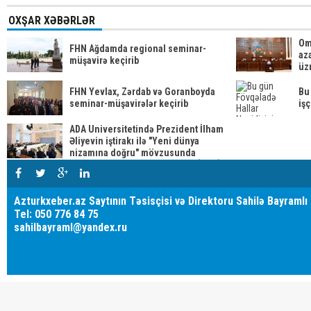
OXŞAR XƏBƏRLƏR
Om
FHN Ağdamda regional seminar-
aza
müşavirə keçirib
üzr
FHN Yevlax, Zərdab və Goranboyda
Bu
seminar-müşavirələr keçirib
işç
ADA Universitetində Prezident İlham
Əliyevin iştirakı ilə "Yeni dünya
nizamına doğru" mövzusunda
beynəlxalq forum keçirilib YENİLƏNİB
Azturkxeber.az Saytının Təsisçisi və Direktoru Sahilə Bayramlı
Tel: 050 776 84 75
sahilbayraml@yandex.ru