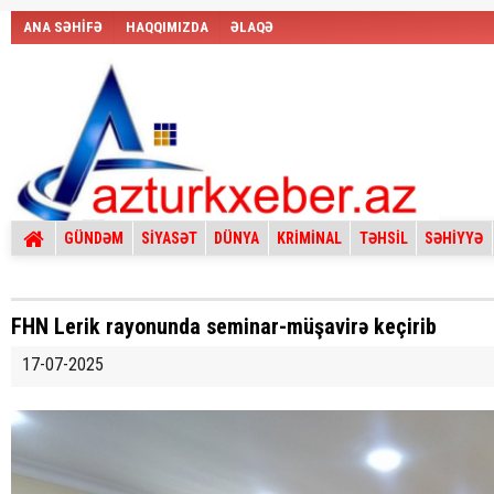
ANA SƏHİFƏ
HAQQIMIZDA
ƏLAQƏ
GÜNDƏM
SİYASƏT
DÜNYA
KRİMİNAL
TƏHSİL
SƏHİYYƏ
FHN Lerik rayonunda seminar-müşavirə keçirib
17-07-2025