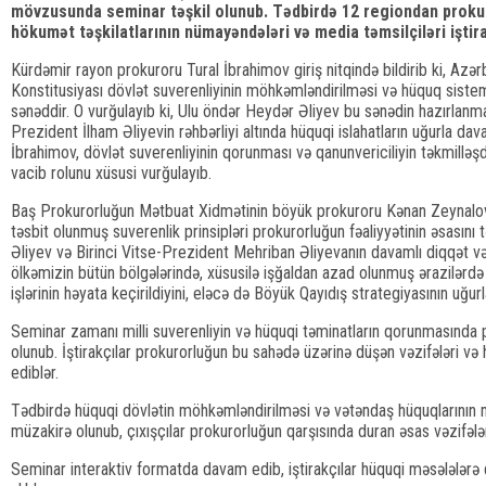
mövzusunda seminar təşkil olunub. Tədbirdə 12 regiondan prokur
hökumət təşkilatlarının nümayəndələri və media təmsilçiləri iştira
Kürdəmir rayon prokuroru Tural İbrahimov giriş nitqində bildirib ki, Azə
Konstitusiyası dövlət suverenliyinin möhkəmləndirilməsi və hüquq sistem
sənəddir. O vurğulayıb ki, Ulu öndər Heydər Əliyev bu sənədin hazırlanm
Prezident İlham Əliyevin rəhbərliyi altında hüquqi islahatların uğurla dav
İbrahimov, dövlət suverenliyinin qorunması və qanunvericiliyin təkmilləş
vacib rolunu xüsusi vurğulayıb.
Baş Prokurorluğun Mətbuat Xidmətinin böyük prokuroru Kənan Zeynalov çı
təsbit olunmuş suverenlik prinsipləri prokurorluğun fəaliyyətinin əsasını t
Əliyev və Birinci Vitse-Prezident Mehriban Əliyevanın davamlı diqqət v
ölkəmizin bütün bölgələrində, xüsusilə işğaldan azad olunmuş ərazilərdə
işlərinin həyata keçirildiyini, eləcə də Böyük Qayıdış strategiyasının uğur
Seminar zamanı milli suverenliyin və hüquqi təminatların qorunmasında 
olunub. İştirakçılar prokurorluğun bu sahədə üzərinə düşən vəzifələri və həy
ediblər.
Tədbirdə hüquqi dövlətin möhkəmləndirilməsi və vətəndaş hüquqlarının mü
müzakirə olunub, çıxışçılar prokurorluğun qarşısında duran əsas vəzifələr 
Seminar interaktiv formatda davam edib, iştirakçılar hüquqi məsələlərə 