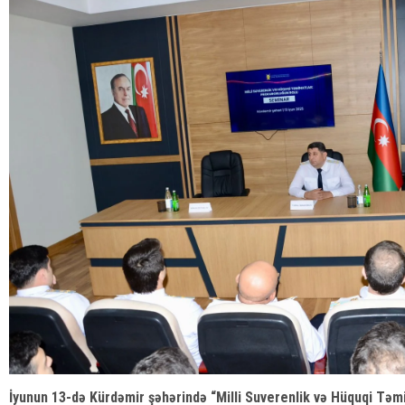
İyunun 13-də Kürdəmir şəhərində “Milli Suverenlik və Hüquqi Təm