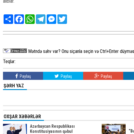
alıblar.
Share
Facebook
WhatsApp
Telegram
Messenger
Twitter
Mətndə səhv var? Onu siçanla seçin və Ctrl+Enter düyməsi
Teqlər:
Paylaş
Paylaş
Paylaş
ŞƏRH YAZ
OXŞAR XƏBƏRLƏR
Azərbaycan Respublikası
“Bə
Konstitusiyasının qəbul