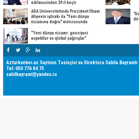
edilməsindən 29 il keçir
ADA Universitetində Prezident İlham
"A
Əliyevin iştirakı ilə "Yeni dünya
dö
nizamına doğru" mövzusunda
beynəlxalq forum keçirilib YENİLƏNİB
“Yeni dünya nizamı: geosiyasi
aspektlər və qlobal çağırışlar”
Azturkxeber.az Saytının Təsisçisi və Direktoru Sahilə Bayramlı
Tel: 050 776 84 75
sahilbayraml@yandex.ru