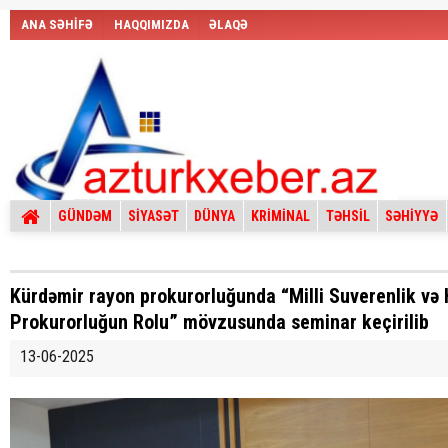
ANA SƏHİFƏ
HAQQIMIZDA
ƏLAQƏ
GÜNDƏM
SİYASƏT
DÜNYA
KRİMİNAL
TƏHSİL
SƏHİYYƏ
Kürdəmir rayon prokurorluğunda “Milli Suverenlik və 
Prokurorluğun Rolu” mövzusunda seminar keçirilib
13-06-2025