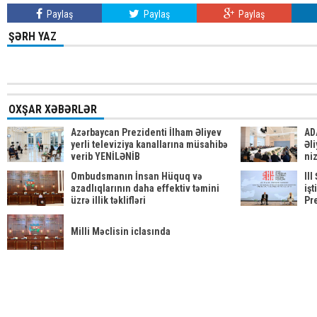
Paylaş
Paylaş
Paylaş
ŞƏRH YAZ
OXŞAR XƏBƏRLƏR
Azərbaycan Prezidenti İlham Əliyev
AD
yerli televiziya kanallarına müsahibə
Əli
verib YENİLƏNİB
ni
be
Ombudsmanın İnsan Hüquq və
II
azadlıqlarının daha effektiv təmini
işt
üzrə illik təklifləri
Pr
ed
Milli Məclisin iclasında