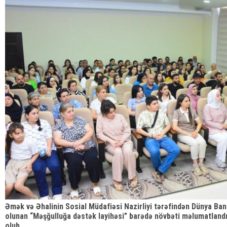
Əmək və Əhalinin Sosial Müdafiəsi Nazirliyi tərəfindən Dünya Bank
olunan “Məşğulluğa dəstək layihəsi” barədə növbəti məlumatlandı
olub.