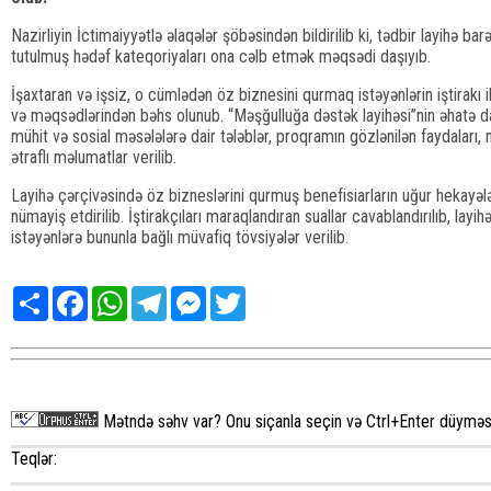
Nazirliyin İctimaiyyətlə əlaqələr şöbəsindən bildirilib ki, tədbir layihə b
tutulmuş hədəf kateqoriyaları ona cəlb etmək məqsədi daşıyıb.
İşaxtaran və işsiz, o cümlədən öz biznesini qurmaq istəyənlərin iştirakı i
və məqsədlərindən bəhs olunub. “Məşğulluğa dəstək layihəsi”nin əhatə dai
mühit və sosial məsələlərə dair tələblər, proqramın gözlənilən faydaları, 
ətraflı məlumatlar verilib.
Layihə çərçivəsində öz bizneslərini qurmuş benefisiarların uğur hekayələ
nümayiş etdirilib. İştirakçıları maraqlandıran suallar cavablandırılıb, la
istəyənlərə bununla bağlı müvafiq tövsiyələr verilib.
Share
Facebook
WhatsApp
Telegram
Messenger
Twitter
Mətndə səhv var? Onu siçanla seçin və Ctrl+Enter düyməsi
Teqlər: