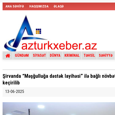
ANA SƏHİFƏ
HAQQIMIZDA
ƏLAQƏ
GÜNDƏM
SİYASƏT
DÜNYA
KRİMİNAL
TƏHSİL
SƏHİYYƏ
Şirvanda “Məşğulluğa dəstək layihəsi” ilə bağlı növb
keçirilib
13-06-2025