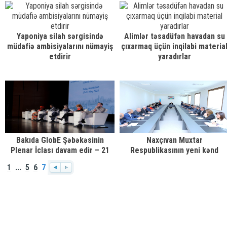
Yaponiya silah sərgisində
Alimlər təsadüfən havadan su
müdafiə ambisiyalarını nümayiş
çıxarmaq üçün inqilabi materia
etdirir
yaradırlar
Bakıda GlobE Şəbəkəsinin
Naxçıvan Muxtar
Plenar İclası davam edir – 21
Respublikasının yeni kənd
mayda əsas müzakirələr
təsərrüfatı naziri kollektivə
1
...
5
6
7
mərhələsinə keçilib
təqdim olunub