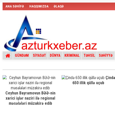
ANA SƏHİFƏ
HAQQIMIZDA
ƏLAQƏ
GÜNDƏM
SİYASƏT
DÜNYA
KRİMİNAL
TƏHSİL
SƏHİYYƏ
Çind
650 illik qüllə uçub
Ceyhun Bayramovun BƏƏ-nin
xarici işlər naziri ilə regional
məsələləri müzakirə edib