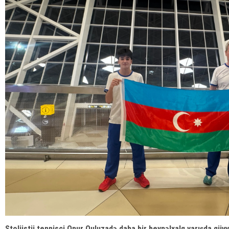
Stolüstü tennisçi Onur Quluzadə daha bir beynəlxalq yarışda qüvv