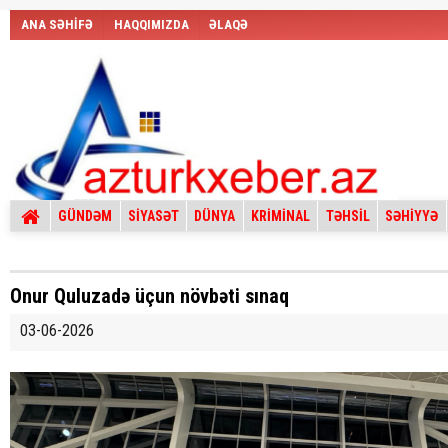
ANA SƏHİFƏ
HAQQIMIZDA
ƏLAQƏ
GÜNDƏM
SİYASƏT
DÜNYA
KRİMİNAL
TƏHSİL
SƏHİYYƏ
Onur Quluzadə üçun növbəti sınaq
03-06-2026