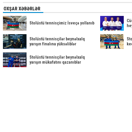
OXŞAR XƏBƏRLƏR
Cü
Stolüstü tennisçimiz İsveçə yollanıb
hey
Stolüstü tennisçilər beynəlxalq
St
yarışın finalına yüksəliblər
ke
Stolüstü tennisçilər beynəlxalq
yarışın mükafatını qazanıblar