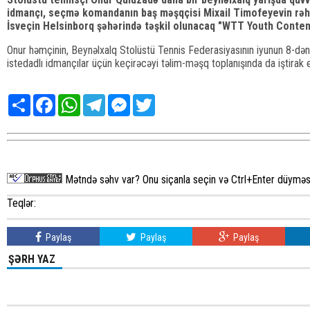
idmançı, seçmə komandanın baş məşqçisi Mixail Timofeyevin rəhbə
İsveçin Helsinborq şəhərində təşkil olunacaq "WTT Youth Contend
Onur həmçinin, Beynəlxalq Stolüstü Tennis Federasiyasının iyunun 8-də
istedadlı idmançılar üçün keçirəcəyi təlim-məşq toplanışında da iştirak
Share
Facebook
WhatsApp
Telegram
Messenger
Twitter
Mətndə səhv var? Onu siçanla seçin və Ctrl+Enter düyməsi
Teqlər:
Paylaş
Paylaş
Paylaş
ŞƏRH YAZ