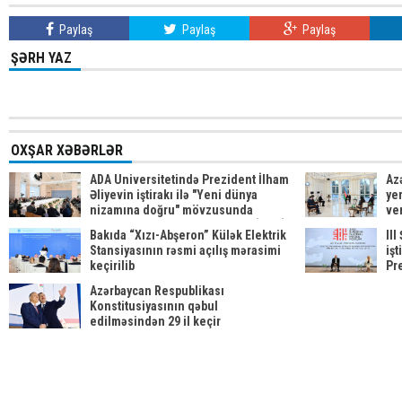
Paylaş
Paylaş
Paylaş
ŞƏRH YAZ
OXŞAR XƏBƏRLƏR
ADA Universitetində Prezident İlham
Az
Əliyevin iştirakı ilə "Yeni dünya
yer
nizamına doğru" mövzusunda
ve
beynəlxalq forum keçirilib YENİLƏNİB
Bakıda “Xızı-Abşeron” Külək Elektrik
II
Stansiyasının rəsmi açılış mərasimi
işt
keçirilib
Pr
ed
Azərbaycan Respublikası
Konstitusiyasının qəbul
edilməsindən 29 il keçir