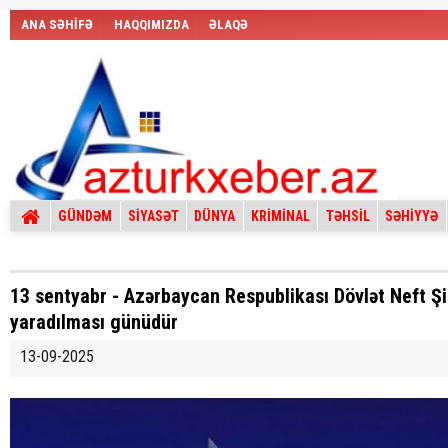
ANA SƏHİFƏ
HAQQIMIZDA
ƏLAQƏ
GÜNDƏM
SİYASƏT
DÜNYA
KRİMİNAL
TƏHSİL
SƏHİYYƏ
13 sentyabr - Azərbaycan Respublikası Dövlət Neft Ş
yaradılması günüdür
13-09-2025