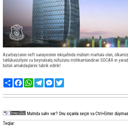
Azərbaycanın neft sənayesinin inkişafında mühüm mərhələ olan, ölkəmizi
təhlükəsizliyini və beynəlxalq nüfuzunu möhkəmləndirən SOCAR-ın yara
bütün əməkdaşlarını təbrik edirik!
Share
Facebook
WhatsApp
Telegram
Messenger
Twitter
Mətndə səhv var? Onu siçanla seçin və Ctrl+Enter düyməsi
Teqlər: