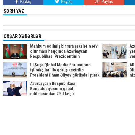
Paylaş
Paylaş
Paylaş
ŞƏRH YAZ
OXŞAR XƏBƏRLƏR
Məhkum edilmiş bir sıra şəxslərin əfv
Az
olunması haqqında Azərbaycan
yer
Respublikası Prezidentinin
ve
Sərəncamı
III Şuşa Qlobal Media Forumunun
AD
iştirakçıları ilə görüş keçirilib
Əli
Prezident İlham Əliyev görüşdə iştirak
ni
edib
be
Azərbaycan Respublikası
Konstitusiyasının qəbul
edilməsindən 29 il keçir