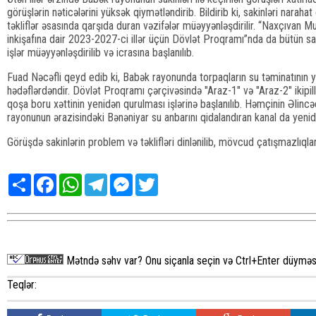
görüşlərin nəticələrini yüksək qiymətləndirib. Bildirib ki, sakinləri naraha
təkliflər əsasında qarşıda duran vəzifələr müəyyənləşdirilir. “Naxçıvan Mu
inkişafına dair 2023-2027-ci illər üçün Dövlət Proqramı”nda da bütün sahə
işlər müəyyənləşdirilib və icrasına başlanılıb.
Fuad Nəcəfli qeyd edib ki, Babək rayonunda torpaqların su təminatının ya
hədəflərdəndir. Dövlət Proqramı çərçivəsində "Araz-1" və "Araz-2" ikipillə
qoşa boru xəttinin yenidən qurulması işlərinə başlanılıb. Həmçinin Əlinc
rayonunun ərazisindəki Bənəniyar su anbarını qidalandıran kanal da yeni
Görüşdə sakinlərin problem və təklifləri dinlənilib, mövcud çatışmazlıqla
Share
Facebook
WhatsApp
Telegram
Messenger
Twitter
Mətndə səhv var? Onu siçanla seçin və Ctrl+Enter düyməsi
Teqlər: