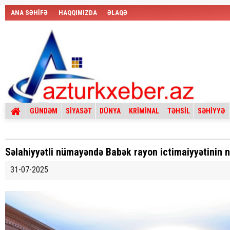
ANA SƏHİFƏ
HAQQIMIZDA
ƏLAQƏ
GÜNDƏM
SİYASƏT
DÜNYA
KRİMİNAL
TƏHSİL
SƏHİYYƏ
Səlahiyyətli nümayəndə Babək rayon ictimaiyyətinin 
31-07-2025