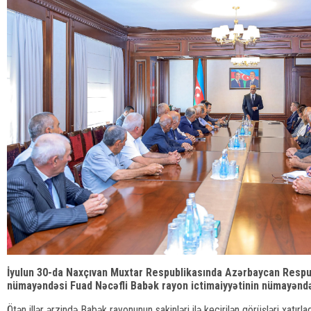
İyulun 30-da Naxçıvan Muxtar Respublikasında Azərbaycan Respubl
nümayəndəsi Fuad Nəcəfli Babək rayon ictimaiyyətinin nümayəndəl
Ötən illər ərzində Babək rayonunun sakinləri ilə keçirilən görüşləri xatır