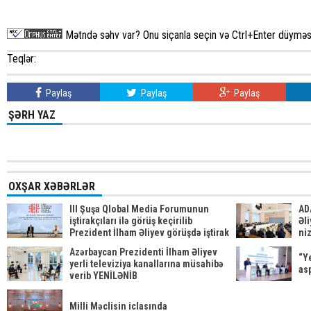
Mətndə səhv var? Onu siçanla seçin və Ctrl+Enter düyməsi
Teqlər:
Paylaş
Paylaş
Paylaş
ŞƏRH YAZ
OXŞAR XƏBƏRLƏR
III Şuşa Qlobal Media Forumunun
AD
iştirakçıları ilə görüş keçirilib
Əli
Prezident İlham Əliyev görüşdə iştirak
ni
edib
be
Azərbaycan Prezidenti İlham Əliyev
“Y
yerli televiziya kanallarına müsahibə
asp
verib YENİLƏNİB
Milli Məclisin iclasında