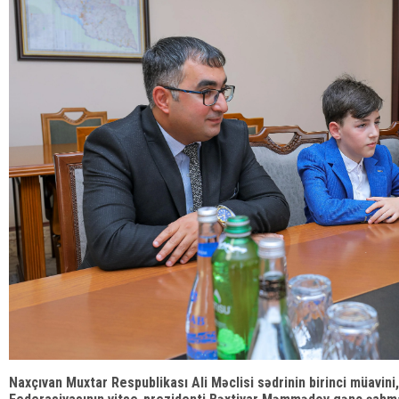
Naxçıvan Muxtar Respublikası Ali Məclisi sədrinin birinci müavi