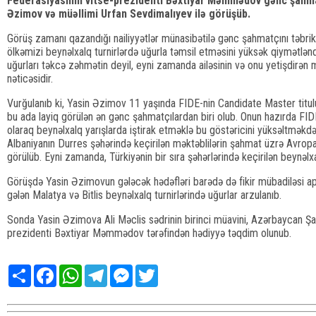
Federasiyasının vitse-prezidenti Bəxtiyar Məmmədov gənc şahma
Əzimov və müəllimi Urfan Sevdimalıyev ilə görüşüb.
Görüş zamanı qazandığı nailiyyətlər münasibətilə gənc şahmatçını təb
ölkəmizi beynəlxalq turnirlərdə uğurla təmsil etməsini yüksək qiymətləndi
uğurları təkcə zəhmətin deyil, eyni zamanda ailəsinin və onu yetişdirən m
nəticəsidir.
Vurğulanıb ki, Yasin Əzimov 11 yaşında FIDE-nin Candidate Master tit
bu ada layiq görülən ən gənc şahmatçılardan biri olub. Onun hazırda FI
olaraq beynəlxalq yarışlarda iştirak etməklə bu göstəricini yüksəltməkdə
Albaniyanın Durres şəhərində keçirilən məktəblilərin şahmat üzrə Avrop
görülüb. Eyni zamanda, Türkiyənin bir sıra şəhərlərində keçirilən beynəlxa
Görüşdə Yasin Əzimovun gələcək hədəfləri barədə də fikir mübadiləsi ap
gələn Malatya və Bitlis beynəlxalq turnirlərində uğurlar arzulanıb.
Sonda Yasin Əzimova Ali Məclis sədrinin birinci müavini, Azərbaycan Ş
prezidenti Bəxtiyar Məmmədov tərəfindən hədiyyə təqdim olunub.
Share
Facebook
WhatsApp
Telegram
Messenger
Twitter