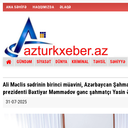
ANA SƏHİFƏ
HAQQIMIZDA
ƏLAQƏ
GÜNDƏM
SİYASƏT
DÜNYA
KRİMİNAL
TƏHSİL
SƏHİYYƏ
Ali Məclis sədrinin birinci müavini, Azərbaycan Şahma
prezidenti Bəxtiyar Məmmədov gənc şahmatçı Yasin 
31-07-2025